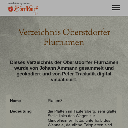
"Ming Huimat mueß de Kinde blibe!"
Verzeichnis Oberstdorfer
Willkommen
Flurnamen
Verein
Chronik
Aktuell
Dieses Verzeichnis der Oberstdorfer Flurnamen
Unser Oberstdorf
wurde von Johann Ammann gesammelt und
Flurnamen
geokodiert und von Peter Traskalik digital
Literatur
visualisiert.
Kontakt
Name
Platten3
Bedeutung
die Platten im Taufersberg, sehr glatte
Stelle links des Weges zur
Mindelheimer Hütte, unterhalb des
Wännele, deutliche Felsplatten sind