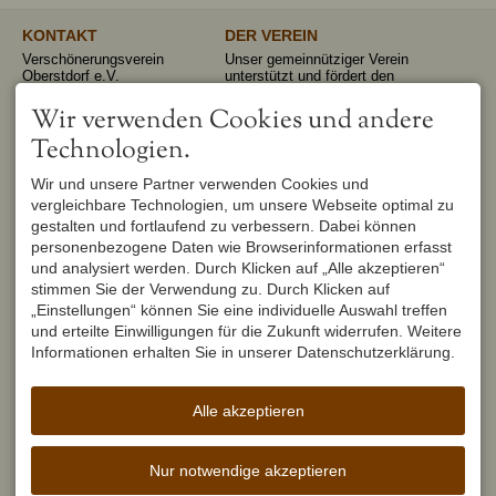
KONTAKT
DER VEREIN
Verschönerungsverein
Unser gemeinnütziger Verein
Oberstdorf e.V.
unterstützt und fördert den
1. Vorsitzender
Erhalt und Pflege von
Peter Titzler
Landschaft, Umwelt,
Wir verwenden Cookies und andere
Brunnackerweg 5
Geschichte, Mundart und
Technologien.
87561 Oberstdorf
Brauchtum in Oberstdorf.
Mehr
DEUTSCHLAND
Tel.
+49 8322 6759
Wir und unsere Partner verwenden Cookies und
info@verschoenerungsverein-
vergleichbare Technologien, um unsere Webseite optimal zu
oberstdorf.de
gestalten und fortlaufend zu verbessern. Dabei können
UNSER OBERSTDORF
WEITERFÜHRENDE LINKS
personenbezogene Daten wie Browserinformationen erfasst
Seit Februar 1982 werden die
Urlaub in Oberstdorf
und analysiert werden. Durch Klicken auf „Alle akzeptieren“
Hefte der Reihe "Unser
Markt Oberstdorf
Oberstdorf" zweimal im Jahr
stimmen Sie der Verwendung zu. Durch Klicken auf
Heimatmuseum Oberstdorf
vom Verschönerungsverein
Oberstdorf Lexikon
„Einstellungen“ können Sie eine individuelle Auswahl treffen
Oberstdorf herausgegeben und
und erteilte Einwilligungen für die Zukunft widerrufen. Weitere
brachten seit dem ersten
Erscheinen einen wirklichen
Informationen erhalten Sie in unserer Datenschutzerklärung.
Schub für die Heimatforschung.
Mehr
Alle akzeptieren
Facebook
Nur notwendige akzeptieren
Impressum
Datenschutz
Barrierefreiheit
Cookie-Einstellungen