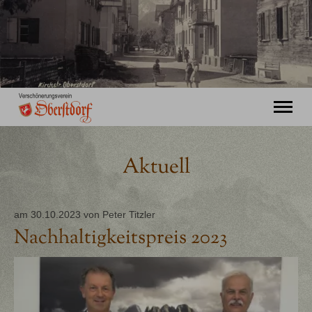
"Ming Huimat mueß de Kinde blibe!"
Aktuell
Willkommen
Verein
Chronik
am 30.10.2023
von
Peter Titzler
Aktuell
Nachhaltigkeitspreis 2023
Unser Oberstdorf
Flurnamen
Literatur
Kontakt