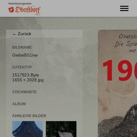
"Ming Huimat mueß de Kinde blibe!"
← Zurück
Willkommen
Verein
BILDNAME
Chronik
Giebel551nw
Aktuell
DATENTYP
Unser Oberstdorf
1517923 Byte
Flurnamen
1655 × 2028 jpg
Literatur
Kontakt
STICHWORTE
ALBUM
ÄHNLICHE BILDER