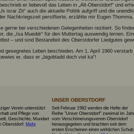
beschrieb er liebevoll das Leben in „Alt-Oberstdorf“ und erhie
s israr Zit“ auch die aktuelle Politik aufgriff und die unend
 der Nachkriegszeit persiflierte, erzählte mir Eugen Thomma.
 gerne bei verschiedenen Gelegenheiten rezitiert. So finde
der, die „Isa Mueddr“ für den Muttertag auswendig lernen. Ei
selbst – und sind Bestandteil des Oberstdorfer Liedgutes gew
d gesegnetes Leben beschieden. Am 1. April 1960 verstarb 
wies er, dass er „bigobladd doch viel ka“!
UNSER OBERSTDORF
iger Verein unterstützt
Seit Februar 1982 werden die Hefte der
rhalt und Pflege von
Reihe "Unser Oberstdorf" zweimal im Jah
elt, Geschichte, Mundart
vom Verschönerungsverein Oberstdorf
n Oberstdorf.
Mehr
herausgegeben und brachten seit dem
ersten Erscheinen einen wirklichen Schub