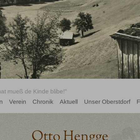
at mueß de Kinde blibe!"
n
Verein
Chronik
Aktuell
Unser Oberstdorf
F
Otto Hengge