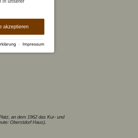
e in unserer
e akzeptieren
rklärung
·
Impressum
Platz, an dem 1962 das Kur- und
eute: Oberstdorf Haus).