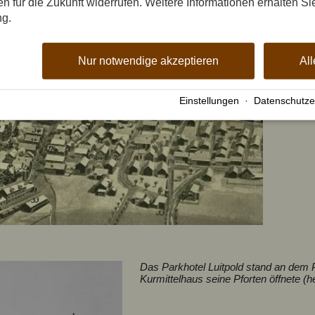
gen für die Zukunft widerrufen. Weitere Informationen erhalten Si
ng.
Nur notwendige akzeptieren
All
Einstellungen
·
Datenschutze
Das Parkhotel Luitpold stand an dem 
Kurmittelhaus seine Pforten öffnete (h