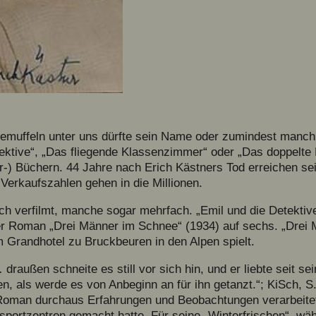
semuffeln unter uns dürfte sein Name oder zumindest manch 
etektive“, „Das fliegende Klassenzimmer“ oder „Das doppelte
-) Büchern. 44 Jahre nach Erich Kästners Tod erreichen sei
 Verkaufszahlen gehen in die Millionen.
h verfilmt, manche sogar mehrfach. „Emil und die Detektive
er Roman „Drei Männer im Schnee“ (1934) auf sechs. „Drei 
 Grandhotel zu Bruckbeuren in den Alpen spielt.
draußen schneite es still vor sich hin, und er liebte seit s
en, als werde es von Anbeginn an für ihn getanzt.“; KiSch, S
Roman durchaus Erfahrungen und Beobachtungen verarbeitet
rsportzentren gemacht hatte. Für seine „Winterfrischen“, w