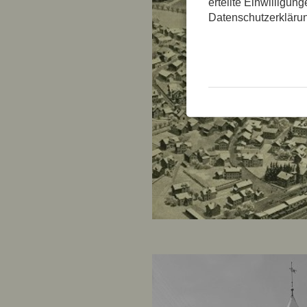
erteilte Einwilligun
Datenschutzerkläru