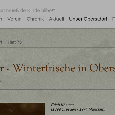
at mueß de Kinde blibe!"
n
Verein
Chronik
Aktuell
Unser Oberstdorf
F
f
›
Heft 75
r - Winterfrische in Ober
9
Erich Kästner
(1899 Dresden - 1974 München)