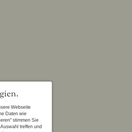
gien.
nsere Webseite
ene Daten wie
el Luitpold (Nr. 43)
tieren“ stimmen Sie
 Auswahl treffen und