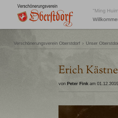
"Ming Huim
Willkomme
Verschönerungsverein Oberstdorf
›
Unser Oberstdor
Erich Kästne
von
Peter Fink
am 01.12.201