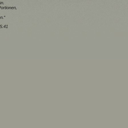
in.
Portionen,
n.“
 S.41