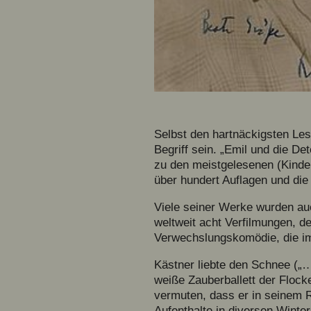
Selbst den hartnäckigsten Le
Begriff sein. „Emil und die D
zu den meistgelesenen (Kinder
über hundert Auflagen und die
Viele seiner Werke wurden auc
weltweit acht Verfilmungen, d
Verwechslungskomödie, die im
Kästner liebte den Schnee („… 
weiße Zauberballett der Flock
vermuten, dass er in seinem 
Aufenthalte in diversen Winte