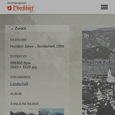
"Ming Huimat mueß de Kinde blibe!"
← Zurück
Willkommen
Verein
BILDNAME
Chronik
Hundert Jahre - Sonderheft 1998
Aktuell
DATENTYP
Unser Oberstdorf
986302 Byte
Flurnamen
2669 × 1529 jpg
Literatur
Kontakt
STICHWORTE
Landschaft
ALBUM
ÄHNLICHE BILDER