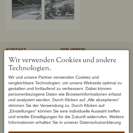
KONTAKT
DER VEREIN
Verschönerungsverein
Unser gemeinnütziger Verein
Wir verwenden Cookies und andere
Oberstdorf e.V.
unterstützt und fördert den
1. Vorsitzender
Erhalt und Pflege von
Technologien.
Peter Titzler
Landschaft, Umwelt,
Brunnackerweg 5
Geschichte, Mundart und
Wir und unsere Partner verwenden Cookies und
87561 Oberstdorf
Brauchtum in Oberstdorf.
Mehr
vergleichbare Technologien, um unsere Webseite optimal zu
DEUTSCHLAND
Tel.
+49 8322 6759
gestalten und fortlaufend zu verbessern. Dabei können
info@verschoenerungsverein-
personenbezogene Daten wie Browserinformationen erfasst
oberstdorf.de
und analysiert werden. Durch Klicken auf „Alle akzeptieren“
UNSER OBERSTDORF
WEITERFÜHRENDE LINKS
stimmen Sie der Verwendung zu. Durch Klicken auf
Seit Februar 1982 werden die
Urlaub in Oberstdorf
„Einstellungen“ können Sie eine individuelle Auswahl treffen
Hefte der Reihe "Unser
Markt Oberstdorf
Oberstdorf" zweimal im Jahr
und erteilte Einwilligungen für die Zukunft widerrufen. Weitere
Heimatmuseum Oberstdorf
vom Verschönerungsverein
Informationen erhalten Sie in unserer Datenschutzerklärung.
Oberstdorf Lexikon
Oberstdorf herausgegeben und
brachten seit dem ersten