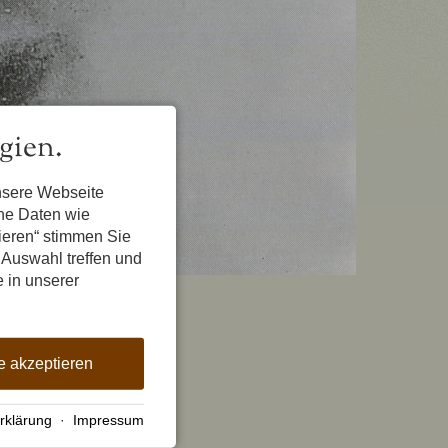
gien.
nsere Webseite
ene Daten wie
tieren“ stimmen Sie
 Auswahl treffen und
e in unserer
e akzeptieren
rklärung
·
Impressum