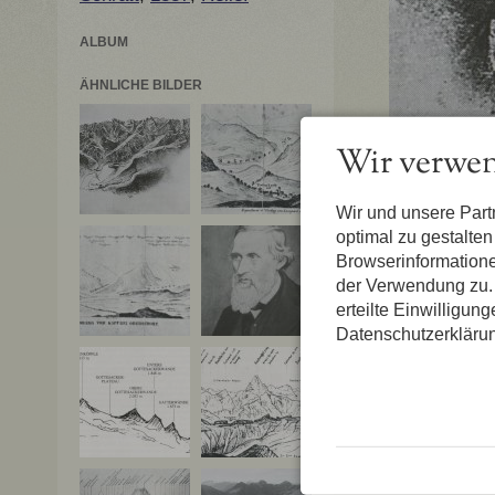
ALBUM
ÄHNLICHE BILDER
Wir verwen
Wir und unsere Par
optimal zu gestalte
Browserinformatione
der Verwendung zu. 
erteilte Einwilligun
Datenschutzerkläru