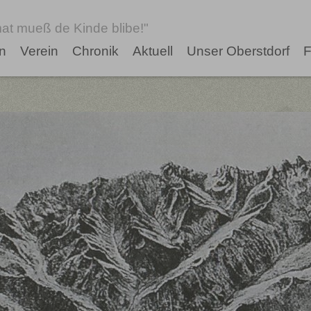
at mueß de Kinde blibe!"
n
Verein
Chronik
Aktuell
Unser Oberstdorf
F