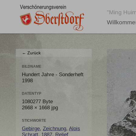
"Ming Huim
Willkomme
← Zurück
BILDNAME
Hundert Jahre - Sonderheft
1998
DATENTYP
1080277 Byte
2668 × 1668 jpg
STICHWORTE
Gebirge
,
Zeichnung
,
Alois
Schratt
,
1887
,
Relief