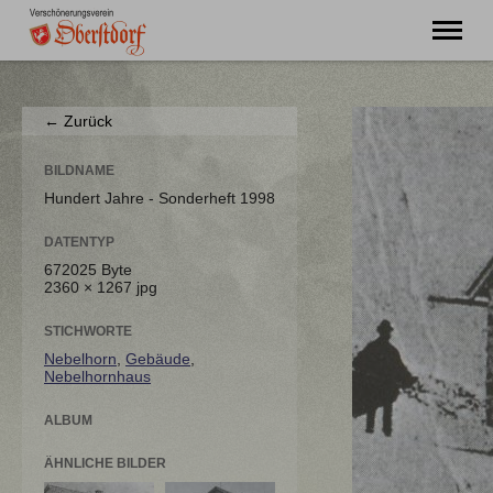
"Ming Huimat mueß de Kinde blibe!"
← Zurück
Willkommen
Verein
BILDNAME
Chronik
Hundert Jahre - Sonderheft 1998
Aktuell
DATENTYP
Unser Oberstdorf
672025 Byte
Flurnamen
2360 × 1267 jpg
Literatur
Kontakt
STICHWORTE
Nebelhorn
,
Gebäude
,
Nebelhornhaus
ALBUM
ÄHNLICHE BILDER