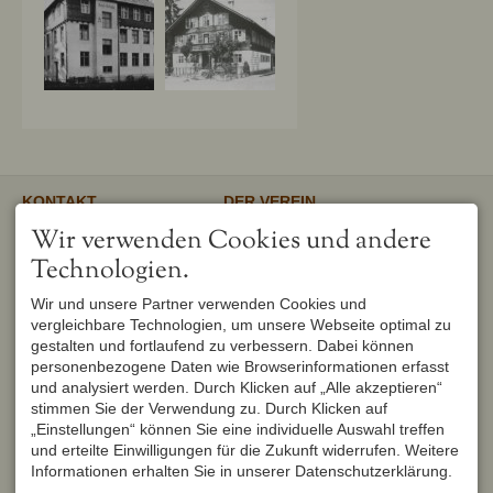
KONTAKT
DER VEREIN
Verschönerungsverein
Unser gemeinnütziger Verein
Wir verwenden Cookies und andere
Oberstdorf e.V.
unterstützt und fördert den
1. Vorsitzender
Erhalt und Pflege von
Technologien.
Peter Titzler
Landschaft, Umwelt,
Brunnackerweg 5
Geschichte, Mundart und
Wir und unsere Partner verwenden Cookies und
87561 Oberstdorf
Brauchtum in Oberstdorf.
Mehr
vergleichbare Technologien, um unsere Webseite optimal zu
DEUTSCHLAND
Tel.
+49 8322 6759
gestalten und fortlaufend zu verbessern. Dabei können
info@verschoenerungsverein-
personenbezogene Daten wie Browserinformationen erfasst
oberstdorf.de
und analysiert werden. Durch Klicken auf „Alle akzeptieren“
UNSER OBERSTDORF
WEITERFÜHRENDE LINKS
stimmen Sie der Verwendung zu. Durch Klicken auf
Seit Februar 1982 werden die
Urlaub in Oberstdorf
„Einstellungen“ können Sie eine individuelle Auswahl treffen
Hefte der Reihe "Unser
Markt Oberstdorf
Oberstdorf" zweimal im Jahr
und erteilte Einwilligungen für die Zukunft widerrufen. Weitere
Heimatmuseum Oberstdorf
vom Verschönerungsverein
Informationen erhalten Sie in unserer Datenschutzerklärung.
Oberstdorf Lexikon
Oberstdorf herausgegeben und