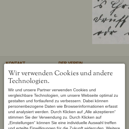
KONTAKT
DER VEREIN
Verschönerungsverein
Unser gemeinnütziger Verein
Wir verwenden Cookies und andere
Oberstdorf e.V.
unterstützt und fördert den
1. Vorsitzender
Erhalt und Pflege von
Technologien.
Peter Titzler
Landschaft, Umwelt,
Brunnackerweg 5
Geschichte, Mundart und
Wir und unsere Partner verwenden Cookies und
87561 Oberstdorf
Brauchtum in Oberstdorf.
Mehr
vergleichbare Technologien, um unsere Webseite optimal zu
DEUTSCHLAND
Tel.
+49 8322 6759
gestalten und fortlaufend zu verbessern. Dabei können
info@verschoenerungsverein-
personenbezogene Daten wie Browserinformationen erfasst
oberstdorf.de
und analysiert werden. Durch Klicken auf „Alle akzeptieren“
UNSER OBERSTDORF
WEITERFÜHRENDE LINKS
stimmen Sie der Verwendung zu. Durch Klicken auf
Seit Februar 1982 werden die
Urlaub in Oberstdorf
„Einstellungen“ können Sie eine individuelle Auswahl treffen
Hefte der Reihe "Unser
Markt Oberstdorf
Oberstdorf" zweimal im Jahr
und erteilte Einwilligungen für die Zukunft widerrufen. Weitere