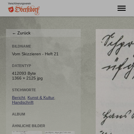
"Ming Huimat mueß de Kinde blibe!"
← Zurück
Willkommen
Verein
BILDNAME
Chronik
Vom Skizzieren - Heft 21
Aktuell
DATENTYP
Unser Oberstdorf
412093 Byte
Flurnamen
1366 × 2125 jpg
Literatur
Kontakt
STICHWORTE
Bericht
,
Kunst & Kultur
,
Handschrift
ALBUM
ÄHNLICHE BILDER