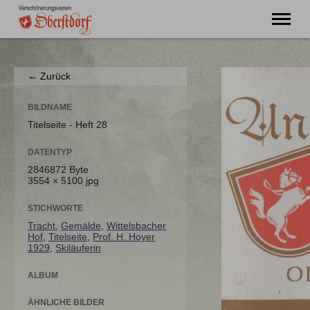
"Ming Huimat mueß de Kinde blibe!"
← Zurück
Willkommen
Verein
BILDNAME
Chronik
Titelseite - Heft 28
Aktuell
DATENTYP
Unser Oberstdorf
2846872 Byte
Flurnamen
3554 × 5100 jpg
Literatur
Kontakt
STICHWORTE
Tracht
,
Gemälde
,
Wittelsbacher
Hof
,
Titelseite
,
Prof. H. Hoyer
1929
,
Skiläuferin
ALBUM
ÄHNLICHE BILDER