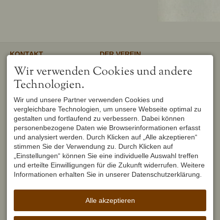
KONTAKT
DER VEREIN
Verschönerungsverein
Unser gemeinnütziger Verein
Wir verwenden Cookies und andere
Oberstdorf e.V.
unterstützt und fördert den
1. Vorsitzender
Erhalt und Pflege von
Technologien.
Peter Titzler
Landschaft, Umwelt,
Brunnackerweg 5
Geschichte, Mundart und
Wir und unsere Partner verwenden Cookies und
87561 Oberstdorf
Brauchtum in Oberstdorf.
Mehr
vergleichbare Technologien, um unsere Webseite optimal zu
DEUTSCHLAND
Tel.
+49 8322 6759
gestalten und fortlaufend zu verbessern. Dabei können
info@verschoenerungsverein-
personenbezogene Daten wie Browserinformationen erfasst
oberstdorf.de
und analysiert werden. Durch Klicken auf „Alle akzeptieren“
UNSER OBERSTDORF
WEITERFÜHRENDE LINKS
stimmen Sie der Verwendung zu. Durch Klicken auf
Seit Februar 1982 werden die
Urlaub in Oberstdorf
„Einstellungen“ können Sie eine individuelle Auswahl treffen
Hefte der Reihe "Unser
Markt Oberstdorf
Oberstdorf" zweimal im Jahr
und erteilte Einwilligungen für die Zukunft widerrufen. Weitere
Heimatmuseum Oberstdorf
vom Verschönerungsverein
Informationen erhalten Sie in unserer Datenschutzerklärung.
Oberstdorf Lexikon
Oberstdorf herausgegeben und
brachten seit dem ersten
Erscheinen einen wirklichen
Alle akzeptieren
Schub für die Heimatforschung.
Mehr