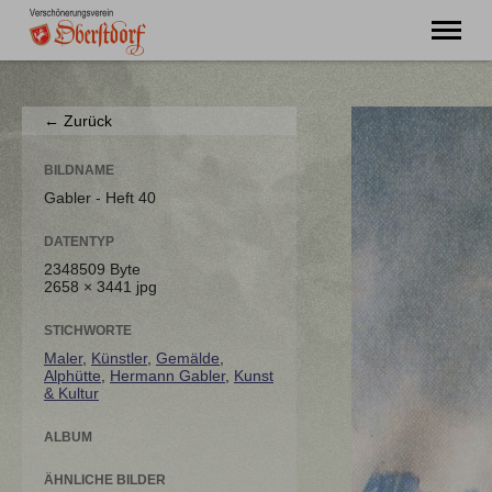
"Ming Huimat mueß de Kinde blibe!"
← Zurück
Willkommen
Verein
BILDNAME
Chronik
Gabler - Heft 40
Aktuell
DATENTYP
Unser Oberstdorf
2348509 Byte
Flurnamen
2658 × 3441 jpg
Literatur
Kontakt
STICHWORTE
Maler
,
Künstler
,
Gemälde
,
Alphütte
,
Hermann Gabler
,
Kunst
& Kultur
ALBUM
ÄHNLICHE BILDER