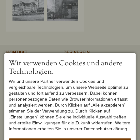
KONTAKT
DER VEREIN
Verschönerungsverein
Unser gemeinnütziger Verein
Wir verwenden Cookies und andere
Oberstdorf e.V.
unterstützt und fördert den
1. Vorsitzender
Erhalt und Pflege von
Technologien.
Peter Titzler
Landschaft, Umwelt,
Brunnackerweg 5
Geschichte, Mundart und
Wir und unsere Partner verwenden Cookies und
87561 Oberstdorf
Brauchtum in Oberstdorf.
Mehr
vergleichbare Technologien, um unsere Webseite optimal zu
DEUTSCHLAND
Tel.
+49 8322 6759
gestalten und fortlaufend zu verbessern. Dabei können
info@verschoenerungsverein-
personenbezogene Daten wie Browserinformationen erfasst
oberstdorf.de
und analysiert werden. Durch Klicken auf „Alle akzeptieren“
UNSER OBERSTDORF
WEITERFÜHRENDE LINKS
stimmen Sie der Verwendung zu. Durch Klicken auf
Seit Februar 1982 werden die
Urlaub in Oberstdorf
„Einstellungen“ können Sie eine individuelle Auswahl treffen
Hefte der Reihe "Unser
Markt Oberstdorf
Oberstdorf" zweimal im Jahr
und erteilte Einwilligungen für die Zukunft widerrufen. Weitere
Heimatmuseum Oberstdorf
vom Verschönerungsverein
Informationen erhalten Sie in unserer Datenschutzerklärung.
Oberstdorf Lexikon
Oberstdorf herausgegeben und
brachten seit dem ersten