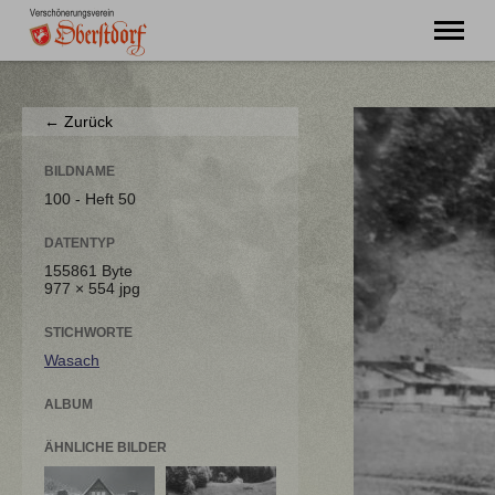
"Ming Huimat mueß de Kinde blibe!"
← Zurück
Willkommen
Verein
BILDNAME
Chronik
100 - Heft 50
Aktuell
DATENTYP
Unser Oberstdorf
155861 Byte
Flurnamen
977 × 554 jpg
Literatur
Kontakt
STICHWORTE
Wasach
ALBUM
ÄHNLICHE BILDER