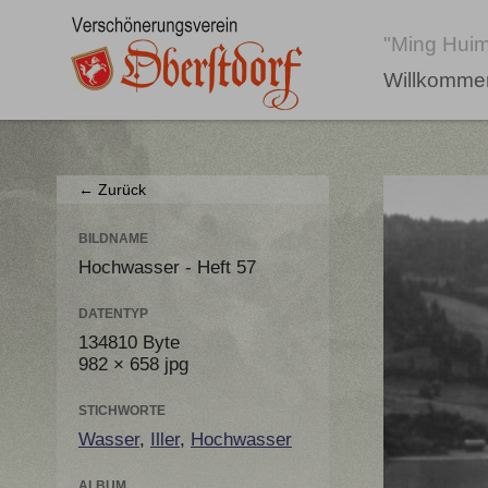
"Ming Huim
Willkomme
← Zurück
BILDNAME
Hochwasser - Heft 57
DATENTYP
134810 Byte
982 × 658 jpg
STICHWORTE
Wasser
,
Iller
,
Hochwasser
ALBUM