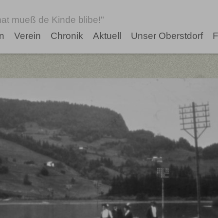
at mueß de Kinde blibe!"
n
Verein
Chronik
Aktuell
Unser Oberstdorf
F