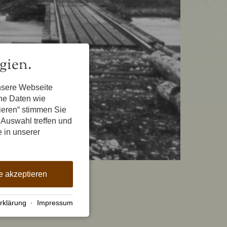
gien.
nsere Webseite
ene Daten wie
tieren“ stimmen Sie
 Auswahl treffen und
e in unserer
e akzeptieren
rklärung
·
Impressum