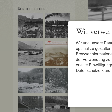
ÄHNLICHE BILDER
Wir verwen
Wir und unsere Par
optimal zu gestalte
Browserinformatione
der Verwendung zu. 
erteilte Einwilligun
Datenschutzerkläru