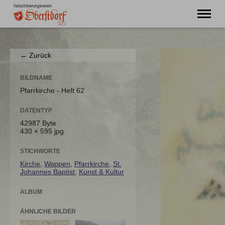
"Ming Huimat mueß de Kinde blibe!"
← Zurück
Willkommen
Verein
BILDNAME
Chronik
Pfarrkirche - Heft 62
Aktuell
DATENTYP
Unser Oberstdorf
42987 Byte
Flurnamen
430 × 595 jpg
Literatur
Kontakt
STICHWORTE
Kirche
,
Wappen
,
Pfarrkirche
,
St.
Johannes Baptist
,
Kunst & Kultur
ALBUM
ÄHNLICHE BILDER