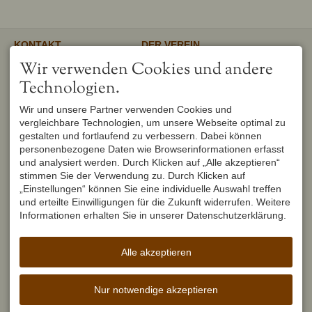
KONTAKT
DER VEREIN
Verschönerungsverein
Unser gemeinnütziger Verein
Wir verwenden Cookies und andere
Oberstdorf e.V.
unterstützt und fördert den
1. Vorsitzender
Erhalt und Pflege von
Technologien.
Peter Titzler
Landschaft, Umwelt,
Brunnackerweg 5
Geschichte, Mundart und
Wir und unsere Partner verwenden Cookies und
87561 Oberstdorf
Brauchtum in Oberstdorf.
Mehr
vergleichbare Technologien, um unsere Webseite optimal zu
DEUTSCHLAND
Tel.
+49 8322 6759
gestalten und fortlaufend zu verbessern. Dabei können
info@verschoenerungsverein-
personenbezogene Daten wie Browserinformationen erfasst
oberstdorf.de
und analysiert werden. Durch Klicken auf „Alle akzeptieren“
UNSER OBERSTDORF
WEITERFÜHRENDE LINKS
stimmen Sie der Verwendung zu. Durch Klicken auf
Seit Februar 1982 werden die
Urlaub in Oberstdorf
„Einstellungen“ können Sie eine individuelle Auswahl treffen
Hefte der Reihe "Unser
Markt Oberstdorf
Oberstdorf" zweimal im Jahr
und erteilte Einwilligungen für die Zukunft widerrufen. Weitere
Heimatmuseum Oberstdorf
vom Verschönerungsverein
Informationen erhalten Sie in unserer Datenschutzerklärung.
Oberstdorf Lexikon
Oberstdorf herausgegeben und
brachten seit dem ersten
Erscheinen einen wirklichen
Alle akzeptieren
Schub für die Heimatforschung.
Mehr
Nur notwendige akzeptieren
Facebook