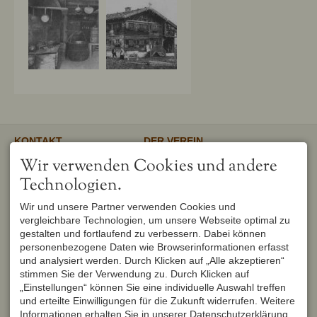
KONTAKT
DER VEREIN
Verschönerungsverein
Unser gemeinnütziger Verein
Wir verwenden Cookies und andere
Oberstdorf e.V.
unterstützt und fördert den
1. Vorsitzender
Erhalt und Pflege von
Technologien.
Peter Titzler
Landschaft, Umwelt,
Brunnackerweg 5
Geschichte, Mundart und
Wir und unsere Partner verwenden Cookies und
87561 Oberstdorf
Brauchtum in Oberstdorf.
Mehr
vergleichbare Technologien, um unsere Webseite optimal zu
DEUTSCHLAND
Tel.
+49 8322 6759
gestalten und fortlaufend zu verbessern. Dabei können
info@verschoenerungsverein-
personenbezogene Daten wie Browserinformationen erfasst
oberstdorf.de
und analysiert werden. Durch Klicken auf „Alle akzeptieren“
UNSER OBERSTDORF
WEITERFÜHRENDE LINKS
stimmen Sie der Verwendung zu. Durch Klicken auf
Seit Februar 1982 werden die
Urlaub in Oberstdorf
„Einstellungen“ können Sie eine individuelle Auswahl treffen
Hefte der Reihe "Unser
Markt Oberstdorf
Oberstdorf" zweimal im Jahr
und erteilte Einwilligungen für die Zukunft widerrufen. Weitere
Heimatmuseum Oberstdorf
vom Verschönerungsverein
Informationen erhalten Sie in unserer Datenschutzerklärung.
Oberstdorf Lexikon