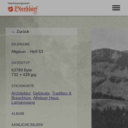
"Ming Huimat mueß de Kinde blibe!"
← Zurück
Willkommen
Verein
BILDNAME
Chronik
Allgäuer - Heft 63
Aktuell
DATENTYP
Unser Oberstdorf
63789 Byte
Flurnamen
732 × 439 jpg
Literatur
Kontakt
STICHWORTE
Architektur
,
Gebäude
,
Tradition &
Brauchtum
,
Allgäuer Haus
,
Langenwang
ALBUM
ÄHNLICHE BILDER