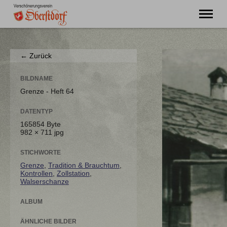
"Ming Huimat mueß de Kinde blibe!"
← Zurück
Willkommen
Verein
BILDNAME
Chronik
Grenze - Heft 64
Aktuell
DATENTYP
Unser Oberstdorf
165854 Byte
Flurnamen
982 × 711 jpg
Literatur
Kontakt
STICHWORTE
Grenze
,
Tradition & Brauchtum
,
Kontrollen
,
Zollstation
,
Walserschanze
ALBUM
ÄHNLICHE BILDER