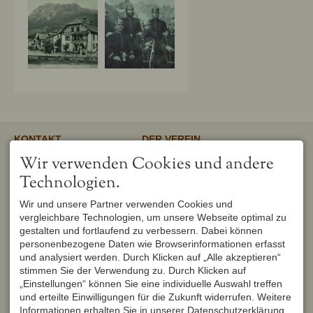
KONTAKT
DER VEREIN
Verschönerungsverein
Unser gemeinnütziger Verein
Wir verwenden Cookies und andere
Oberstdorf e.V.
unterstützt und fördert den
1. Vorsitzender
Erhalt und Pflege von
Technologien.
Peter Titzler
Landschaft, Umwelt,
Brunnackerweg 5
Geschichte, Mundart und
Wir und unsere Partner verwenden Cookies und
87561 Oberstdorf
Brauchtum in Oberstdorf.
Mehr
vergleichbare Technologien, um unsere Webseite optimal zu
DEUTSCHLAND
Tel.
+49 8322 6759
gestalten und fortlaufend zu verbessern. Dabei können
info@verschoenerungsverein-
personenbezogene Daten wie Browserinformationen erfasst
oberstdorf.de
und analysiert werden. Durch Klicken auf „Alle akzeptieren“
UNSER OBERSTDORF
WEITERFÜHRENDE LINKS
stimmen Sie der Verwendung zu. Durch Klicken auf
Seit Februar 1982 werden die
Urlaub in Oberstdorf
„Einstellungen“ können Sie eine individuelle Auswahl treffen
Hefte der Reihe "Unser
Markt Oberstdorf
Oberstdorf" zweimal im Jahr
und erteilte Einwilligungen für die Zukunft widerrufen. Weitere
Heimatmuseum Oberstdorf
vom Verschönerungsverein
Informationen erhalten Sie in unserer Datenschutzerklärung.
Oberstdorf Lexikon