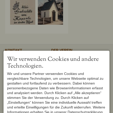
KONTAKT
DER VEREIN
Verschönerungsverein
Unser gemeinnütziger Verein
Wir verwenden Cookies und andere
Oberstdorf e.V.
unterstützt und fördert den
1. Vorsitzender
Erhalt und Pflege von
Technologien.
Peter Titzler
Landschaft, Umwelt,
Brunnackerweg 5
Geschichte, Mundart und
Wir und unsere Partner verwenden Cookies und
87561 Oberstdorf
Brauchtum in Oberstdorf.
Mehr
vergleichbare Technologien, um unsere Webseite optimal zu
DEUTSCHLAND
Tel.
+49 8322 6759
gestalten und fortlaufend zu verbessern. Dabei können
info@verschoenerungsverein-
personenbezogene Daten wie Browserinformationen erfasst
oberstdorf.de
und analysiert werden. Durch Klicken auf „Alle akzeptieren“
UNSER OBERSTDORF
WEITERFÜHRENDE LINKS
stimmen Sie der Verwendung zu. Durch Klicken auf
Seit Februar 1982 werden die
Urlaub in Oberstdorf
„Einstellungen“ können Sie eine individuelle Auswahl treffen
Hefte der Reihe "Unser
Markt Oberstdorf
Oberstdorf" zweimal im Jahr
und erteilte Einwilligungen für die Zukunft widerrufen. Weitere
Heimatmuseum Oberstdorf
vom Verschönerungsverein
Informationen erhalten Sie in unserer Datenschutzerklärung.
Oberstdorf Lexikon