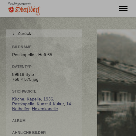
"Ming Huimat mueß de Kinde blibe!"
← Zurück
Willkommen
Verein
BILDNAME
Chronik
Pestkapelle - Heft 65
Aktuell
DATENTYP
Unser Oberstdorf
89818 Byte
Flurnamen
768 × 575 jpg
Literatur
Kontakt
STICHWORTE
Kirche
,
Kapelle
,
1936
,
Pestkapelle
,
Kunst & Kultur
,
14
Nothelfer
,
Hexenkapelle
ALBUM
ÄHNLICHE BILDER