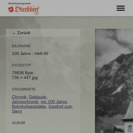
"Ming Huimat mueß de Kinde blibe!"
← Zurück
Willkommen
Verein
BILDNAME
Chronik
100 Jahre - Heft 66
Aktuell
DATENTYP
Unser Oberstdorf
79838 Byte
Flurnamen
736 × 447 jpg
Literatur
Kontakt
STICHWORTE
Chronik
,
Gebäude
,
Jahreschronik
,
vor 100 Jahre
,
Bahnhofgaststätte
,
Gasthof zum
Stern
ALBUM