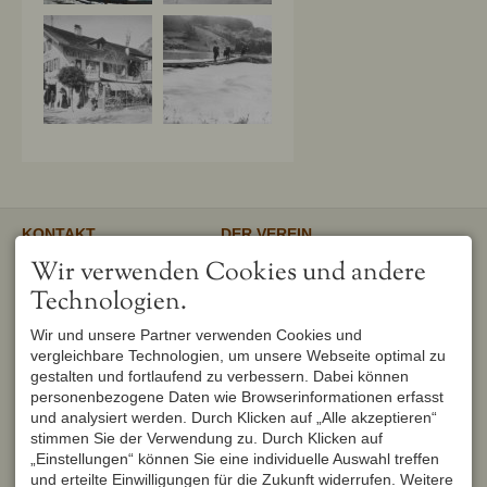
KONTAKT
DER VEREIN
Verschönerungsverein
Unser gemeinnütziger Verein
Wir verwenden Cookies und andere
Oberstdorf e.V.
unterstützt und fördert den
1. Vorsitzender
Erhalt und Pflege von
Technologien.
Peter Titzler
Landschaft, Umwelt,
Brunnackerweg 5
Geschichte, Mundart und
Wir und unsere Partner verwenden Cookies und
87561 Oberstdorf
Brauchtum in Oberstdorf.
Mehr
vergleichbare Technologien, um unsere Webseite optimal zu
DEUTSCHLAND
Tel.
+49 8322 6759
gestalten und fortlaufend zu verbessern. Dabei können
info@verschoenerungsverein-
personenbezogene Daten wie Browserinformationen erfasst
oberstdorf.de
und analysiert werden. Durch Klicken auf „Alle akzeptieren“
UNSER OBERSTDORF
WEITERFÜHRENDE LINKS
stimmen Sie der Verwendung zu. Durch Klicken auf
Seit Februar 1982 werden die
Urlaub in Oberstdorf
„Einstellungen“ können Sie eine individuelle Auswahl treffen
Hefte der Reihe "Unser
Markt Oberstdorf
Oberstdorf" zweimal im Jahr
und erteilte Einwilligungen für die Zukunft widerrufen. Weitere
Heimatmuseum Oberstdorf