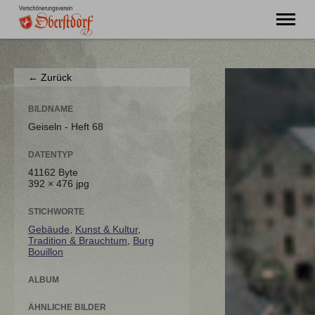
"Ming Huimat mueß de Kinde blibe!"
← Zurück
Willkommen
Verein
BILDNAME
Chronik
Geiseln - Heft 68
Aktuell
DATENTYP
Unser Oberstdorf
41162 Byte
Flurnamen
392 × 476 jpg
Literatur
Kontakt
STICHWORTE
Gebäude
,
Kunst & Kultur
,
Tradition & Brauchtum
,
Burg
Bouillon
ALBUM
ÄHNLICHE BILDER