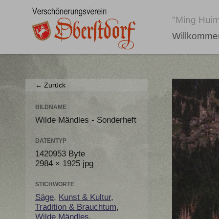
"Ming Huim
Willkomme
← Zurück
BILDNAME
Wilde Mändles - Sonderheft
DATENTYP
1420953 Byte
2984 × 1925 jpg
STICHWORTE
Säge
,
Kunst & Kultur
,
Tradition & Brauchtum
,
Wilde Mändles
,