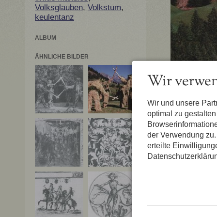
Volksglauben
,
Volkstum
,
keulentanz
ALBUM
ÄHNLICHE BILDER
Wir verwen
Wir und unsere Par
optimal zu gestalte
Browserinformatione
der Verwendung zu. 
erteilte Einwilligun
Datenschutzerkläru