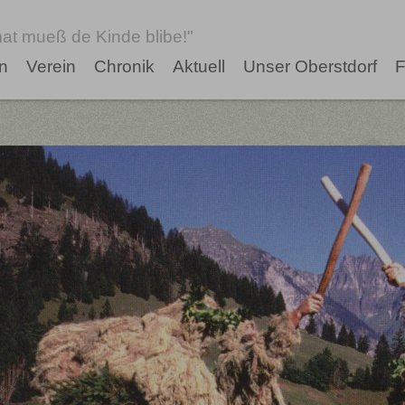
at mueß de Kinde blibe!"
n
Verein
Chronik
Aktuell
Unser Oberstdorf
F