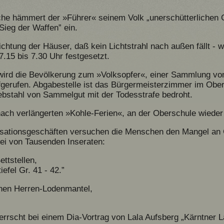
che hämmert der »Führer« seinem Volk „unerschütterlichen 
ieg der Waffen” ein.
htung der Häuser, daß kein Lichtstrahl nach außen fällt - wi
17.15 bis 7.30 Uhr festgesetzt.
wird die Bevölkerung zum »Volksopfer«, einer Sammlung von
gerufen. Abgabestelle ist das Bürgermeisterzimmer im Ober
ebstahl von Sammelgut mit der Todesstrafe bedroht.
ach verlängerten »Kohle-Ferien«, an der Oberschule wieder 
ationsgeschäften versuchen die Menschen den Mangel an G
wei von Tausenden Inseraten:
ettstellen,
efel Gr. 41 - 42.”
tenen Herren-Lodenmantel,
herrscht bei einem Dia-Vortrag von Lala Aufsberg „Kärntner L