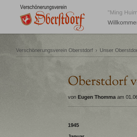
"Ming Huim
Willkomme
Verschönerungsverein Oberstdorf
›
Unser Oberstdor
Oberstdorf v
von
Eugen Thomma
am 01.0
1945
Januar