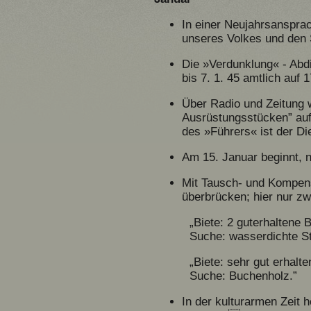
In einer Neujahrsanspra
unseres Volkes und den S
Die »Verdunklung« - Abdic
bis 7. 1. 45 amtlich auf 
Über Radio und Zeitung 
Ausrüstungsstücken” auf
des »Führers« ist der Di
Am 15. Januar beginnt, n
Mit Tausch- und Kompens
überbrücken; hier nur z
„Biete: 2 guterhaltene B
Suche: wasserdichte Sti
„Biete: sehr gut erhal
Suche: Buchenholz.”
In der kulturarmen Zeit 