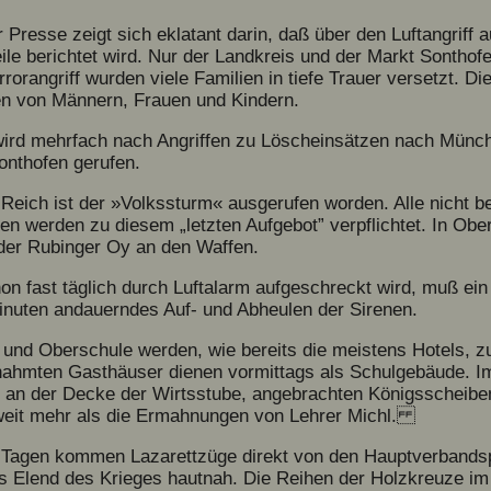
r Presse zeigt sich eklatant darin, daß über den Luftangriff
ile berichtet wird. Nur der Landkreis und der Markt Sonthofe
rorangriff wurden viele Familien in tiefe Trauer versetzt. D
en von Männern, Frauen und Kindern.
ird mehrfach nach Angriffen zu Löscheinsätzen nach Münc
onthofen gerufen.
eich ist der »Volkssturm« ausgerufen worden. Alle nicht b
n werden zu diesem „letzten Aufgebot” verpflichtet. In Obe
der Rubinger Oy an den Waffen.
on fast täglich durch Luftalarm aufgeschreckt wird, muß ei
Minuten andauerndes Auf- und Abheulen der Sirenen.
und Oberschule werden, wie bereits die meistens Hotels, zu
nahmten Gasthäuser dienen vormittags als Schulgebäude. I
, an der Decke der Wirtsstube, angebrachten Königsscheiben
weit mehr als die Ermahnungen von Lehrer Michl.
Tagen kommen Lazarettzüge direkt von den Hauptverbandsp
as Elend des Krieges hautnah. Die Reihen der Holzkreuze i