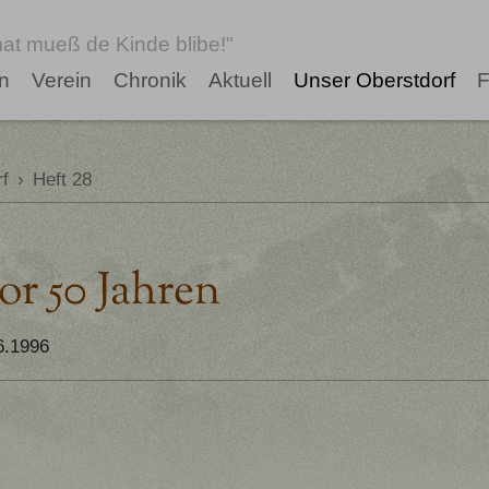
at mueß de Kinde blibe!"
n
Verein
Chronik
Aktuell
Unser Oberstdorf
F
f
›
Heft 28
or 50 Jahren
6.1996