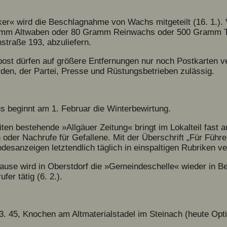
er« wird die Beschlagnahme von Wachs mitgeteilt (16. 1.).
amm Altwaben oder 80 Gramm Reinwachs oder 500 Gramm Tr
straße 193, abzuliefern.
ost dürfen auf größere Entfernungen nur noch Postkarten ve
den, der Partei, Presse und Rüstungsbetrieben zulässig.
beginnt am 1. Februar die Winterbewirtung.
iten bestehende »Allgäuer Zeitung« bringt im Lokalteil fast
oder Nachrufe für Gefallene. Mit der Überschrift „Für Führe
esanzeigen letztendlich täglich in einspaltigen Rubriken ver
Pause wird in Oberstdorf die »Gemeindeschelle« wieder in 
er tätig (6. 2.).
. 45, Knochen am Altmaterialstadel im Steinach (heute Opti-Zu