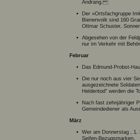
Andrang.
Der »Ortsfachgruppe Imk
Bienenvolk sind 160 Gr
Ottmar Schuster, Sonnen
Abgesehen von der Feldp
nur im Verkehr mit Behör
Februar
Das Edmund-Probst-Haus 
Die nur noch aus vier Se
ausgezeichnete Soldaten 
Heldentod” werden die Tod
Nach fast zehnjähriger 
Gemeindediener als Ausruf
März
Wer am Donnerstag , 1. 3
Seifen-Bezugsmarken.