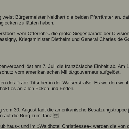
 weist Bürgermeister Neidhart die beiden Pfarrämter an, da
nglocken zu läuten haben.
erstdorf »Am Otterrohr« die große Siegesparade der Divisi
Tassigny, Kriegsminister Diethelm und General Charles de G
enverband löst am 7. Juli die französische Einheit ab. Am 12
chutz vom amerikanischen Militärgouverneur aufgelöst.
en des Franz Titscher in der Walserstraße. Es werden wohl 
 hakt es an allen Ecken und Enden.
ag vom 30. August lädt die amerikanische Besatzungstruppe
en auf die Burg zum Tanz.
ubihaus« und im »Waldhotel Christlessee« werden die von