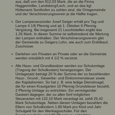
aus, daß von den 912,03 Mark, die an die Firma
Haggenmiller, Landsberg/Lech, und an das kgl.
Hüttenamt Sonthofen zu zahlen sind, die Ortsgemeinde
und der Verschönerungsverein je die Hälfte tragen.
Der Lampenanzünder Josef Geiger erhält pro Tag und
Lampe 4 1/6 Pfennig und ab 1. Oktober 6 Pfennig
Vergütung. Bei insgesamt 21 Leuchtstellen ergibt das
1,26 Mark. In dieser Summe ist selbstredend die Wartung
der Lampen enthalten. Der Verschönerungsverein gibt
der Gemeinde zu Geigers Lohn, wie auch zum Erdölkauf,
Zuschüsse.
Darlehen von Privaten an Private oder an die Gemeinde
werden ortsüblich mit 4 1/2 % verzinst.
Alle Haus- und Grundbesitzer werden zur Schulumlage
(Tragung der Schulkosten) herangezogen. Der
Umlagesatz beträgt 20 % der Summe der zu bezahlenden
Haus-, Grund-, Gewerbe- und Einkommensteuer sowie
der Kapitalrenten. So hat z. B. eine ledige Dienstmagd,
die für einen Krautgarten 10 Pfennig Grundsteuer bezahlt,
2 Pfennig Umlage zu entrichten. Ein vermögender
Gastwirt dagegen, der zu allen fünf möglichen
Steuerarten mit 132,10 Mark veranlagt ist, zahlt 26,42
Mark Schulumlage. Neben diesen Umlagen bezahlen die
Eltern von Schulkindern 1,80 Mark pro Kind und Jahr
Schulgeld für den Werktagsschüler. Für den
Sonntagsschüler sind 90 Pfennig zu entrichten.