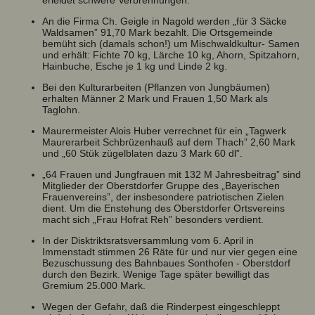
An die Firma Ch. Geigle in Nagold werden „für 3 Säcke
Waldsamen” 91,70 Mark bezahlt. Die Ortsgemeinde
bemüht sich (damals schon!) um Mischwaldkultur- Samen
und erhält: Fichte 70 kg, Lärche 10 kg, Ahorn, Spitzahorn,
Hainbuche, Esche je 1 kg und Linde 2 kg.
Bei den Kulturarbeiten (Pflanzen von Jungbäumen)
erhalten Männer 2 Mark und Frauen 1,50 Mark als
Taglohn.
Maurermeister Alois Huber verrechnet für ein „Tagwerk
Maurerarbeit Schbrüzenhauß auf dem Thach” 2,60 Mark
und „60 Stük zügelblaten dazu 3 Mark 60 dl”.
„64 Frauen und Jungfrauen mit 132 M Jahresbeitrag” sind
Mitglieder der Oberstdorfer Gruppe des „Bayerischen
Frauenvereins”, der insbesondere patriotischen Zielen
dient. Um die Enstehung des Oberstdorfer Ortsvereins
macht sich „Frau Hofrat Reh” besonders verdient.
In der Disktriktsratsversammlung vom 6. April in
Immenstadt stimmen 26 Räte für und nur vier gegen eine
Bezuschussung des Bahnbaues Sonthofen - Oberstdorf
durch den Bezirk. Wenige Tage später bewilligt das
Gremium 25.000 Mark.
Wegen der Gefahr, daß die Rinderpest eingeschleppt