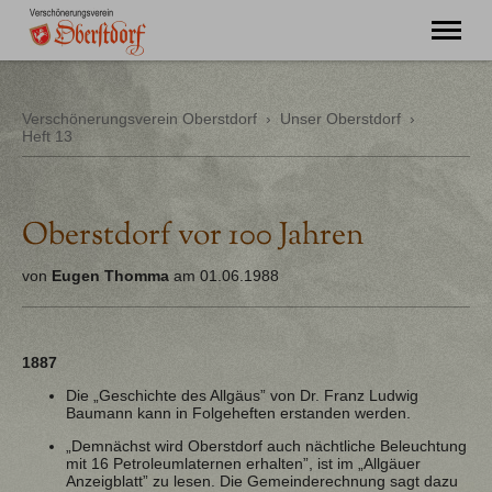
"Ming Huimat mueß de Kinde blibe!"
Verschönerungsverein Oberstdorf
›
Unser Oberstdorf
›
Heft 13
Willkommen
Verein
Chronik
Aktuell
Oberstdorf vor 100 Jahren
Unser Oberstdorf
Flurnamen
von
Eugen Thomma
am 01.06.1988
Literatur
Kontakt
1887
Die „Geschichte des Allgäus” von Dr. Franz Ludwig
Baumann kann in Folgeheften erstanden werden.
„Demnächst wird Oberstdorf auch nächtliche Beleuchtung
mit 16 Petroleumlaternen erhalten”, ist im „Allgäuer
Anzeigblatt” zu lesen. Die Gemeinderechnung sagt dazu