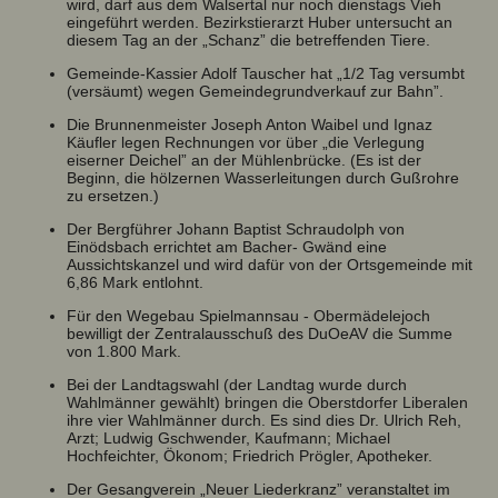
wird, darf aus dem Walsertal nur noch dienstags Vieh
eingeführt werden. Bezirkstierarzt Huber untersucht an
diesem Tag an der „Schanz” die betreffenden Tiere.
Gemeinde-Kassier Adolf Tauscher hat „1/2 Tag versumbt
(versäumt) wegen Gemeindegrundverkauf zur Bahn”.
Die Brunnenmeister Joseph Anton Waibel und Ignaz
Käufler legen Rechnungen vor über „die Verlegung
eiserner Deichel” an der Mühlenbrücke. (Es ist der
Beginn, die hölzernen Wasserleitungen durch Gußrohre
zu ersetzen.)
Der Bergführer Johann Baptist Schraudolph von
Einödsbach errichtet am Bacher- Gwänd eine
Aussichtskanzel und wird dafür von der Ortsgemeinde mit
6,86 Mark entlohnt.
Für den Wegebau Spielmannsau - Obermädelejoch
bewilligt der Zentralausschuß des DuOeAV die Summe
von 1.800 Mark.
Bei der Landtagswahl (der Landtag wurde durch
Wahlmänner gewählt) bringen die Oberstdorfer Liberalen
ihre vier Wahlmänner durch. Es sind dies Dr. Ulrich Reh,
Arzt; Ludwig Gschwender, Kaufmann; Michael
Hochfeichter, Ökonom; Friedrich Prögler, Apotheker.
Der Gesangverein „Neuer Liederkranz” veranstaltet im