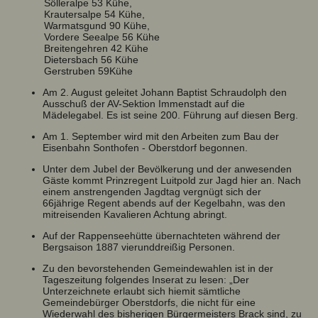
Sölleralpe 53 Kühe,
Krautersalpe 54 Kühe,
Warmatsgund 90 Kühe,
Vordere Seealpe 56 Kühe
Breitengehren 42 Kühe
Dietersbach 56 Kühe
Gerstruben 59Kühe
Am 2. August geleitet Johann Baptist Schraudolph den
Ausschuß der AV-Sektion Immenstadt auf die
Mädelegabel. Es ist seine 200. Führung auf diesen Berg.
Am 1. September wird mit den Arbeiten zum Bau der
Eisenbahn Sonthofen - Oberstdorf begonnen.
Unter dem Jubel der Bevölkerung und der anwesenden
Gäste kommt Prinzregent Luitpold zur Jagd hier an. Nach
einem anstrengenden Jagdtag vergnügt sich der
66jährige Regent abends auf der Kegelbahn, was den
mitreisenden Kavalieren Achtung abringt.
Auf der Rappenseehütte übernachteten während der
Bergsaison 1887 vierunddreißig Personen.
Zu den bevorstehenden Gemeindewahlen ist in der
Tageszeitung folgendes Inserat zu lesen: „Der
Unterzeichnete erlaubt sich hiemit sämtliche
Gemeindebürger Oberstdorfs, die nicht für eine
Wiederwahl des bisherigen Bürgermeisters Brack sind, zu