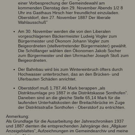
einer Vorbesprechung der Gemeindewahl am
kommenden Dienstag den 29. November Abends 1/2 8
Uhr ins Gasthaus Hirsch hier freundlichst einzuladen.
Oberstdorf, den 27. November 1887 Der liberale
Wahlausschuß”
Am 30. November werden die von den Liberalen
vorgeschlagenen Bäckermeister Ludwig Vogler zum
Bürgermeister und Ökonom Johann Vogler zum
Beigeordneten (stellvertretender Bürgermeister) gewählt.
Die Schöllanger wählen den Ökonomen Jakob Socher
zum Bürgermeister und den Uhrmacher Joseph Stoß zum
Beigeordneten.
Der Bahnbau wird bis zum Wintereinbruch öfters durch
Hochwasser unterbrochen, das an den Brücken- und
Uferbauten Schäden anrichtet.
Oberstdorf muß 1.787,46 Mark berappen „als
Distriktsumlage pro 1887 in die Distriktskasse Sonthofen”.
Daneben sind an die gleiche Stelle 65,14 Mark für die
laufenden Unterhaltskosten der Breitachbrücke im Zuge
der Distriktsstraße Sonthofen - Oberstdorf zu entrichten.
Anmerkung:
Als Grundlage für die Ausarbeitung der Jahreschroniken 1937
und 1887 dienten die entsprechenden Jahrgänge des „Allgäuer
Anzeigeblattes”, Aufzeichnungen im Gemeindearchiv und meine