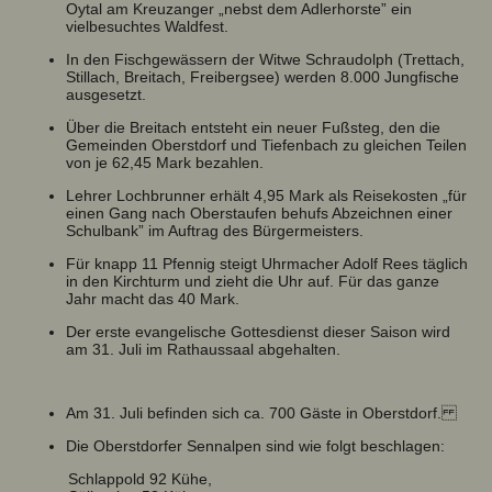
Oytal am Kreuzanger „nebst dem Adlerhorste” ein
vielbesuchtes Waldfest.
In den Fischgewässern der Witwe Schraudolph (Trettach,
Stillach, Breitach, Freibergsee) werden 8.000 Jungfische
ausgesetzt.
Über die Breitach entsteht ein neuer Fußsteg, den die
Gemeinden Oberstdorf und Tiefenbach zu gleichen Teilen
von je 62,45 Mark bezahlen.
Lehrer Lochbrunner erhält 4,95 Mark als Reisekosten „für
einen Gang nach Oberstaufen behufs Abzeichnen einer
Schulbank” im Auftrag des Bürgermeisters.
Für knapp 11 Pfennig steigt Uhrmacher Adolf Rees täglich
in den Kirchturm und zieht die Uhr auf. Für das ganze
Jahr macht das 40 Mark.
Der erste evangelische Gottesdienst dieser Saison wird
am 31. Juli im Rathaussaal abgehalten.
Am 31. Juli befinden sich ca. 700 Gäste in Oberstdorf.
Die Oberstdorfer Sennalpen sind wie folgt beschlagen:
Schlappold 92 Kühe,