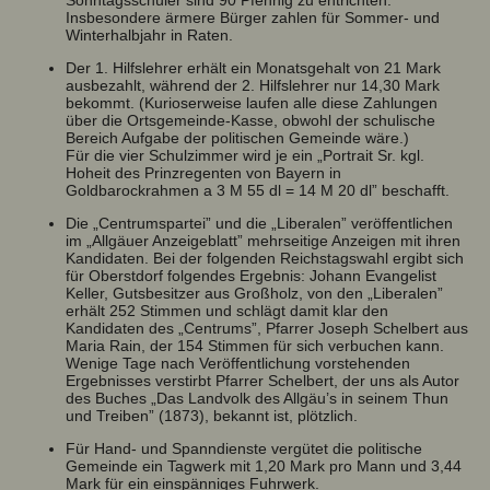
Insbesondere ärmere Bürger zahlen für Sommer- und
Winterhalbjahr in Raten.
Der 1. Hilfslehrer erhält ein Monatsgehalt von 21 Mark
ausbezahlt, während der 2. Hilfslehrer nur 14,30 Mark
bekommt. (Kurioserweise laufen alle diese Zahlungen
über die Ortsgemeinde-Kasse, obwohl der schulische
Bereich Aufgabe der politischen Gemeinde wäre.)
Für die vier Schulzimmer wird je ein „Portrait Sr. kgl.
Hoheit des Prinzregenten von Bayern in
Goldbarockrahmen a 3 M 55 dl = 14 M 20 dl” beschafft.
Die „Centrumspartei” und die „Liberalen” veröffentlichen
im „Allgäuer Anzeigeblatt” mehrseitige Anzeigen mit ihren
Kandidaten. Bei der folgenden Reichstagswahl ergibt sich
für Oberstdorf folgendes Ergebnis: Johann Evangelist
Keller, Gutsbesitzer aus Großholz, von den „Liberalen”
erhält 252 Stimmen und schlägt damit klar den
Kandidaten des „Centrums”, Pfarrer Joseph Schelbert aus
Maria Rain, der 154 Stimmen für sich verbuchen kann.
Wenige Tage nach Veröffentlichung vorstehenden
Ergebnisses verstirbt Pfarrer Schelbert, der uns als Autor
des Buches „Das Landvolk des Allgäu’s in seinem Thun
und Treiben” (1873), bekannt ist, plötzlich.
Für Hand- und Spanndienste vergütet die politische
Gemeinde ein Tagwerk mit 1,20 Mark pro Mann und 3,44
Mark für ein einspänniges Fuhrwerk.