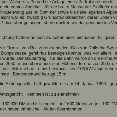
uf der Walserstraße und die Anlage eines Parkplatzes direk
lte ein echtes Angebot für die breite Masse der Skiläufer d
rattenwang aus im Sommer sowie die naheliegenden Alpbe
leicht war es, zwanzig Grundstücksbesitzer, deren Boden vo
aß dies aber gelungen ist, verdanken wir der geschickten Ve
ichtung hatte man sich zwischen einer einfachen, billigeren,
er Firma von Roll zu entscheiden. Das von Rollsche Syste
Doppelsessel gefahrlos besteigen konnte, was vor allem 
n wurde. Der Bauauftrag für die Bahn wurde an die Firma A
n 2050 m und überwindet eine Höhendifferenz von 350 m. 
der elektrisch mit einer Leistung von 103 kW angetrieben w
öchste Bodenabstand beträgt 15 m.
die Aktiengesellschaft gewählt, die am 14. Januar 1950 ge
 Amtsgericht Kempten ist zu entnehmen:
t 160 000 DM und ist eingeteilt in 1600 Aktien zu je 100 D
nder haben sämtliche Aktien übernommen.