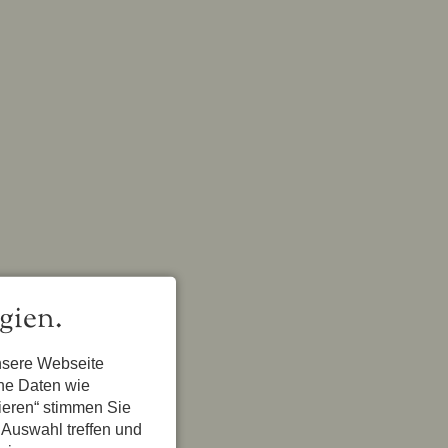
gien.
nsere Webseite
ene Daten wie
tieren“ stimmen Sie
 Auswahl treffen und