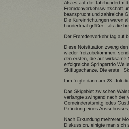
Als es auf die Jahrhundertmit
Fremdenverkehrswirtschaft u
beansprucht und zahlreiche G
Die Kureinrichtungen waren al
hundertmal größer als die be
Der Fremdenverkehr lag auf br
Diese Notsituation zwang den
wieder freizubekommen, sond
den ersten, die auf wirksame
erfolgreiche Springertrio Weil
Skiflugschanze. Die erste Sk
Ihm folgte dann am 23. Juli 
Das Skigebiet zwischen Walse
verlangte zwingend nach der 
Gemeinderatsmitgliedes Gust
Gründung eines Ausschusses, d
Nach Erkundung mehrerer Mögl
Diskussion, einigte man sich 