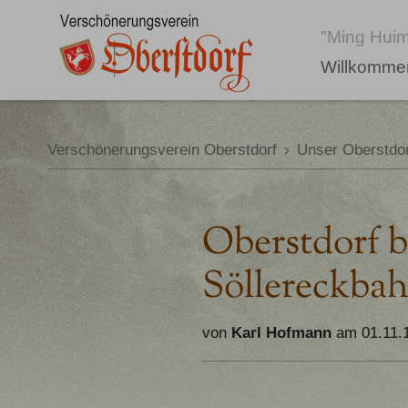
"Ming Huim
Willkomme
Verschönerungsverein Oberstdorf
›
Unser Oberstdor
Oberstdorf b
Söllereckba
von
Karl Hofmann
am 01.11.