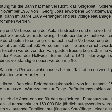
lastung für die Bahn hat man versucht, das Skigebiet Sölle
m November 1957 von Georg Joas erworbene Schrattenwang-
, dann im Jahre 1969 verlängert und als völlige Neuanlage 
genommen werden.
ung und Verbesserung der Abfahrtsstrecken und eine vorbild
biet Söllereck-Schrattenwang heute bei der Skiläuferwelt ein
69 durchgeführte umfangreiche technische Verbesserung der
zität von 360 auf 560 Personen in der Stunde erhöht worde
tezeiten wurde von den Fahrgästen freudig begrüßt. Eine
e der Ankauf des Höllwiesliftes im Jahre 1971, der wegen 
dings vollständig erneuert werden mußte.
Bau eines Personalwohnhauses bei der Talstation notwendi
station war erforderlich.
t ihren Liften eine Beförderungskapazität von ins gesamt 2
itze nur kurze Wartezeiten zur Folge. Beförderungszahlen v
ckt sich die Anerkennung für den geglückten Pistenausbau u
Jahren durchschnittlich 150 000 DM jährlich aufgewendet wu
 dem skilaufende Familien ihre jüngsten Sprößlinge einer aus