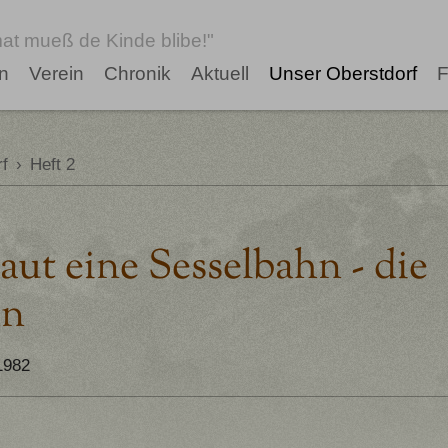
at mueß de Kinde blibe!"
n
Verein
Chronik
Aktuell
Unser Oberstdorf
F
f
›
Heft 2
aut eine Sesselbahn - die
hn
1982