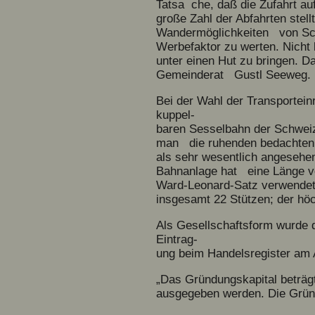
Tatsa che, daß die Zufahrt a
große Zahl der Abfahrten stel
Wandermöglichkeiten von Sch
Werbefaktor zu werten. Nicht 
unter einen Hut zu bringen. D
Gemeinderat Gustl Seeweg.
Bei der Wahl der Transporteinr
kuppel-
baren Sesselbahn der Schweiz
man die ruhenden bedachten 
als sehr wesentlich angesehe
Bahnanlage hat eine Länge vo
Ward-Leonard-Satz verwendet, 
insgesamt 22 Stützen; der h
Als Gesellschaftsform wurde 
Eintrag-
ung beim Handelsregister am
„Das Gründungskapital beträg
ausgegeben werden. Die Grü