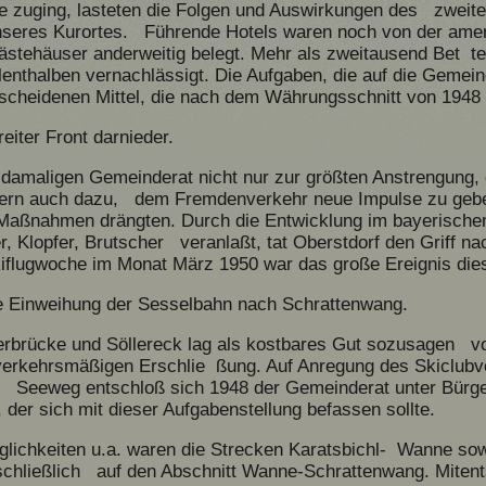
te zuging, lasteten die Folgen und Auswirkungen des zweit
nseres Kurortes. Führende Hotels waren noch von der ame
ästehäuser anderweitig belegt. Mehr als zweitausend Bet t
lenthalben vernachlässigt. Die Aufgaben, die auf die Gemei
scheidenen Mittel, die nach dem Währungsschnitt von 1948
eiter Front darnieder.
 damaligen Gemeinderat nicht nur zur größten Anstrengung
ern auch dazu, dem Fremdenverkehr neue Impulse zu geben
 Maßnahmen drängten. Durch die Entwicklung im bayerische
er, Klopfer, Brutscher veranlaßt, tat Oberstdorf den Griff n
iflugwoche im Monat März 1950 war das große Ereignis die
die Einweihung der Sesselbahn nach Schrattenwang.
rbrücke und Söllereck lag als kostbares Gut sozusagen vo
verkehrsmäßigen Erschlie ßung. Auf Anregung des Skiclubv
l Seeweg entschloß sich 1948 der Gemeinderat unter Bürg
er sich mit dieser Aufgabenstellung befassen sollte.
ichkeiten u.a. waren die Strecken Karatsbichl- Wanne sowi
schließlich auf den Abschnitt Wanne-Schrattenwang. Mitent