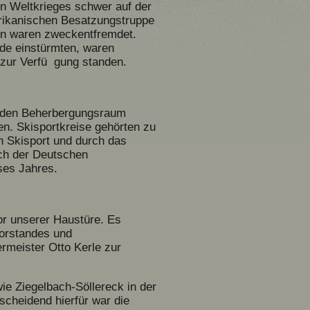
en Weltkrieges schwer auf der
rikanischen Besatzungstruppe
en waren zweckentfremdet.
nde einstürmten, waren
 zur Verfü gung standen.
, den Beherbergungsraum
. Skisportkreise gehörten zu
n Skisport und durch das
ach der Deutschen
ses Jahres.
r unserer Haustüre. Es
orstandes und
ermeister Otto Kerle zur
e Ziegelbach-Söllereck in der
scheidend hierfür war die