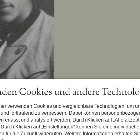
den Cookies und andere Technolo
re khaiße, hot a deam Mattheestag, a deam die Zwie’m Sunn
tner verwenden Cookies und vergleichbare Technologien, um u
 und ’m Prinzeschlofzimmr a Finschtr offglong. Dees händ d
n und fortlaufend zu verbessern. Dabei können personenbezog
arbigong vrlikkeled. Druf seit Hugo zu Filipe: „Bum Kaiser 
n erfasst und analysiert werden. Durch Klicken auf „Alle akzep
Durch Klicken auf „Einstellungen“ können Sie eine individuelle
eged bu deam Finschtr ning, mached Klimmziig, klimmed ing
gen für die Zukunft widerrufen. Weitere Informationen erhalten Si
ebett, vrschlofed und schnarchled, daß bas bis ’m Hüsgang