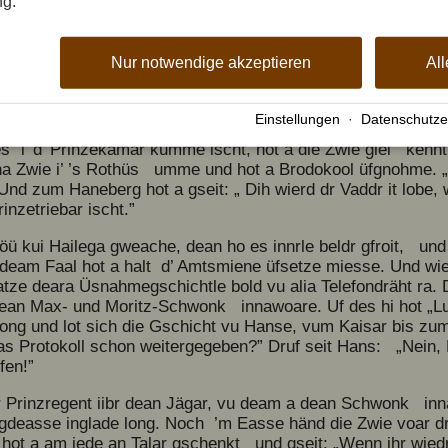
ng.
ut ’s Jule, kehrt, schtoared, butzed ’m Hüsgang ummanond
 dees Gschnarchlad und rennt wie d’ Fuirwehr zu Maths Ha
Nur notwendige akzeptieren
All
ar Gmuindsbutz gweache; dea hot allui so viel Beschtle kh
ot de Schpitzhelm iibr de Grind gschtrupft, de Bogesäbl um 
 zum Jagdhüs ummegraist.
Einstellungen
·
Datenschutze
s” i’ d’ Prinzekamar kumme ischt, hot a die Zwie glei kenn
a Zwie i’ ’s Rothüs umme und hot a Brodokool üfgnohme. „So
 Und zum Haneberg hot a gseit: „ Dih wierd dr Vaddr it lobe
inzetriebar ischt.”
öü kui Hailega gweache, dean ho es innrle beldr gfroit, und
 deam Faal hot a halt d’ Amtsmiene üfsetze miesse. Und wie 
atze deara Üsnahmegschichtle bold vu alia Telefondräht ra.
dean Max- und Moritz-Schwonk innawoare. Uf des hi hot „Luit
ng und lot sich die Gschicht vu Hanse, vum Kaisar bis zum 
as Protokoll schon weitergegeben?” Druf seit Hans: „Nein,
fen!”
r Prinzregent iibr dean Jägar, vu deam a dean Schwonk inn
gdeasse inglade long. Noch ’m Easse händ die Zwie voar d
hot a am jede an Talar gschenkt und gseit: „Wenn ihr wie