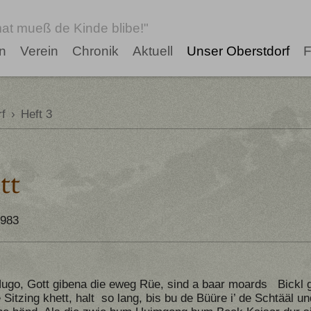
at mueß de Kinde blibe!"
n
Verein
Chronik
Aktuell
Unser Oberstdorf
F
f
›
Heft 3
tt
1983
ugo, Gott gibena die eweg Rüe, sind a baar moards Bickl 
Sitzing khett, halt so lang, bis bu de Büüre i’ de Schtääl un