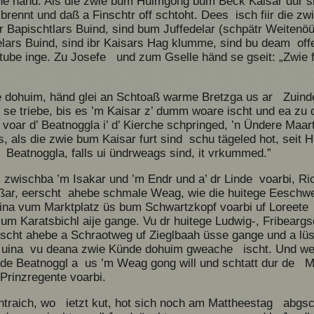
e händ. Als die zwie bum Huimgong bum Beck Kaisar dur si
brennt und daß a Finschtr off schtoht. Dees isch fiir die zw
 Bapischtlars Buind, sind bum Juffedelar (schpätr Weitenöüa
lars Buind, sind ibr Kaisars Hag klumme, sind bu deam off
tube inge. Zu Josefe und zum Gselle händ se gseit: „Zwi
e dohuim, händ glei an Schtoaß warme Bretzga us ar Zuinde
se triebe, bis es ’m Kaisar z’ dumm woare ischt und ea zu de
ar d’ Beatnoggla i’ d’ Kierche schpringed, ’n Ündere Maa
s, als die zwie bum Kaisar furt sind schu tägeled hot, seit 
 Beatnoggla, falls ui ündrweags sind, it vrkummed.”
d, zwischba ’m Isakar und ’m Endr und a’ dr Linde voarbi, R
nßar, eerscht ahebe schmale Weag, wie die huitege Eeschwe
uina vum Marktplatz üs bum Schwartzkopf voarbi uf Loreete 
um Karatsbichl aije gange. Vu dr huitege Ludwig-, Fribear
rscht ahebe a Schraotweg uf Zieglbaah üsse gange und a 
 wo uina vu deana zwie Künde dohuim gweache ischt. Und 
 de Beatnoggl a us ’m Weag gong will und schtatt dur de Ma
rinzregente voarbi.
htraich, wo ietzt kut, hot sich noch am Mattheestag abgsch