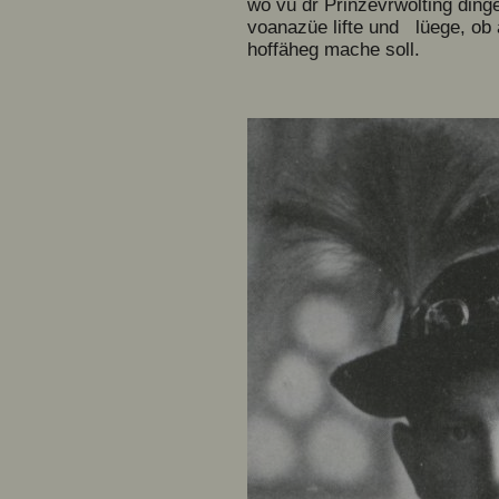
wo vu dr Prinzevrwolting din
voanazüe lifte und lüege, ob 
hoffäheg mache soll.