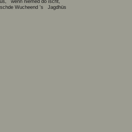
hüs, wenn niemed do ischt,
m nägschde Wucheend ’s Jagdhüs