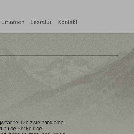
lurnamen
Literatur
Kontakt
gweache. Die zwie händ amol
d bu de Becke i’ de