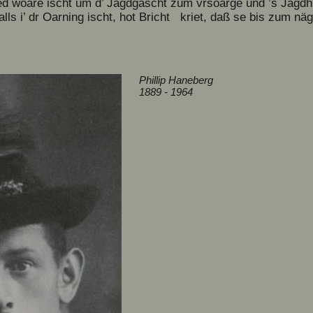
ged woare ischt um d’ Jagdgäscht zum vrsoarge und ’s Jagd
alls i’ dr Oarning ischt, hot Bricht kriet, daß se bis zu
Phillip Haneberg
1889 - 1964