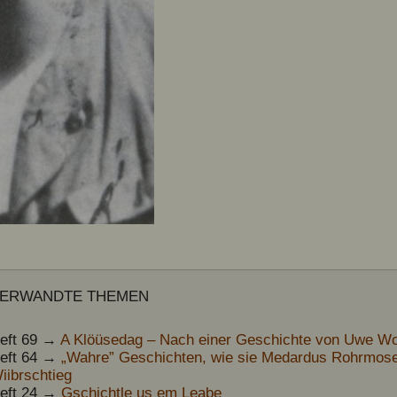
ERWANDTE THEMEN
eft 69 →
A Klöüsedag – Nach einer Geschichte von Uwe Wolf
eft 64 →
„Wahre” Geschichten, wie sie Medardus Rohrmoser
iibrschtieg
eft 24 →
Gschichtle us em Leabe