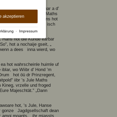
, kut mit ’m Bodewischar a d’
nse i’ ’s Rothüs umme. Maths
e akzeptieren
ett, wie huit zeche. Hans hot
de Ronze gschnalled und isch
rklärung
·
Impressum
t. Hans hot die Künde earbar
”, hot a nochaije gseit, „
, wenn a dees inna wierd, wo
 ea hot wahrscheinle huimle uf
iblar, wo Wiibr d’ Hond ’m
 Drum hot öü dr Prinzregent,
pold” iibr ’s Jule Maths
Kineg, vrzelle und froged
 Eure Majeschtät.” „Dann
awoare hot, ’s Jule, Hanse
r gonze Jagdgsellschaft dean
dr amoi moants, ihr miassts