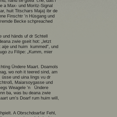
nd, händ se gsea che, daß i’
ie a Max- und Moritz-Signal
r, huit Titschars Maja) ibr de
ene Finschtr ’n Hüsgang und
e fremde Becke schpreached
 und händs uf dr Schtell
ana zwie gseit hot: „letzt
rt aije und huim kummed”, und
Hugo zu Filipe: „Kumm, mier
ichting Ündere Maart. Doamols
ag, wo noh it teered sind, am
üsse und uina lings vu dr
gschtroß, Maiarsoygasse und
lüsegs Weagele ’n Ündere
wenn ba, was bu deana zwie
art um’s Doarf rum huim will,
pielt. A Obrschdoarfar Fehl,