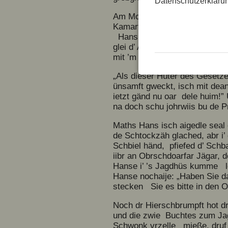
Datenschutzerkläru
Am Moarge, um a achte rum, k
Kamartiir vum Regente, heart
Hans isch doa dr Obrschdoarf
glei d’ Amtsmiene üfgsetzt, h
mit ’m Jule wie d’ Fuirwehr
„Als dieser Hüter des Gesetze
ünsamft gweckt, isch mit dean
ietzt gänd nu oar dele huim!”
na doch schu johrwiis bu de Pr
Maths Hans isch aigedle seal 
de Schtockzäh glached, abr i’
Schbiel händ, pfiefed d’ Schb
iibr an Obrschdoarfar Jägar, 
Hanse i’ ’s Jagdhüs kumme lo
Hanse nochaije: „Haben Sie d
stecken Sie es bitte in den O
Noch dr Hierschbrumpft hot d
und die zwie Buchtes zum Ja
Schwonk vrzelle mieße, druf 