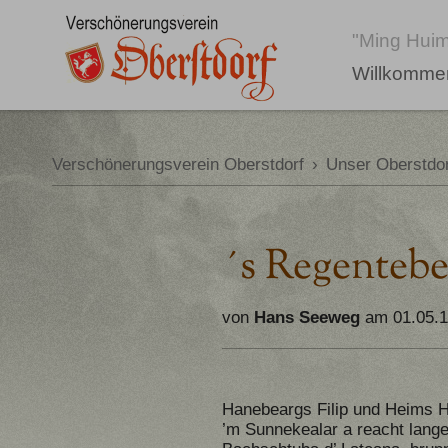
"Ming Huim
Willkomme
Verschönerungsverein Oberstdorf
›
Unser Oberstdor
´s Regentebe
von
Hans Seeweg
am 01.05.
Hanebeargs Filip und Heims H
’m Sunnekealar a reacht lange 