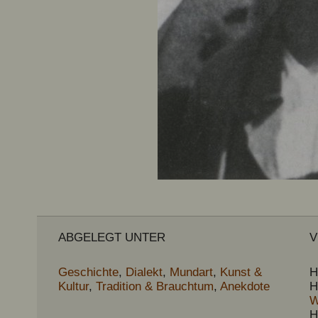
ABGELEGT UNTER
V
Geschichte
,
Dialekt
,
Mundart
,
Kunst &
H
Kultur
,
Tradition & Brauchtum
,
Anekdote
H
W
H