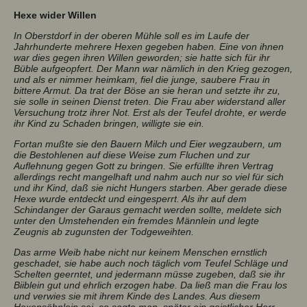
Hexe wider Willen
In Oberstdorf in der oberen Mühle soll es im Laufe der
Jahrhunderte mehrere Hexen gegeben haben. Eine von ihnen
war dies gegen ihren Willen geworden; sie hatte sich für ihr
Büble aufgeopfert. Der Mann war nämlich in den Krieg gezogen,
und als er nimmer heimkam, fiel die junge, saubere Frau in
bittere Armut. Da trat der Böse an sie heran und setzte ihr zu,
sie solle in seinen Dienst treten. Die Frau aber widerstand aller
Versuchung trotz ihrer Not. Erst als der Teufel drohte, er werde
ihr Kind zu Schaden bringen, willigte sie ein.
Fortan mußte sie den Bauern Milch und Eier wegzaubern, um
die Bestohlenen auf diese Weise zum Fluchen und zur
Auflehnung gegen Gott zu bringen. Sie erfüllte ihren Vertrag
allerdings recht mangelhaft und nahm auch nur so viel für sich
und ihr Kind, daß sie nicht Hungers starben. Aber gerade diese
Hexe wurde entdeckt und eingesperrt. Als ihr auf dem
Schindanger der Garaus gemacht werden sollte, meldete sich
unter den Umstehenden ein fremdes Männlein und legte
Zeugnis ab zugunsten der Todgeweihten.
Das arme Weib habe nicht nur keinem Menschen ernstlich
geschadet, sie habe auch noch täglich vom Teufel Schläge und
Schelten geerntet, und jedermann müsse zugeben, daß sie ihr
Biiblein gut und ehrlich erzogen habe. Da ließ man die Frau los
und verwies sie mit ihrem Kinde des Landes. Aus diesem
Hexensöhnlein sei, so sagte man, später ein geistlicher Herr