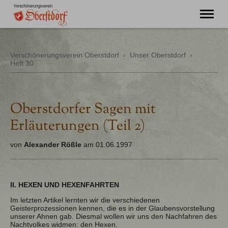
"Ming Huimat mueß de Kinde blibe!"
Verschönerungsverein Oberstdorf
›
Unser Oberstdorf
›
Heft 30
Willkommen
Verein
Chronik
Aktuell
Oberstdorfer Sagen mit
Unser Oberstdorf
Erläuterungen (Teil 2)
Flurnamen
Literatur
von
Alexander Rößle
am 01.06.1997
Kontakt
II. HEXEN UND HEXENFAHRTEN
Im letzten Artikel lernten wir die verschiedenen
Geisterprozessionen kennen, die es in der Glaubensvorstellung
unserer Ahnen gab. Diesmal wollen wir uns den Nachfahren des
Nachtvolkes widmen: den Hexen.