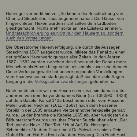
Behringer vermerkt hierzu: „So könnte die Beschreibung von
Chonrad Stoeckhlins Haus begonnen haben. Die Häuser von
hingerichteten Hexen wurden nicht selten dem Erdboden
gleichgemacht. Nichts mehr sollte an ihre Existenz erinnern.
Und tatsächlich erging es nicht nur den Häusern so, sondern
auch den Vorstellungen“
.
Die Oberstdorfer Hexenverfolgung, die durch die Aussagen
Stoeckhlins 1587 ausgelöst wurde, bildete das Fanal zu einer
der größten Hexenverfolgungen aller Zeiten. In den Jahren
1587 - 1592 wurden zwischen den Alpen und der Donau mehr
Menschen als Hexen hingerichtet als jemals zuvor und danach.
Diese Verfolgungswelle hat unsere regionalen Vorstellungen
vom Hexenwesen so stark geprägt, daß sie über viele Sagen
Eingang in die
Volksglaubensvorstellungen
gefunden hat
Noch heute stellen wir uns Hexen so vor, wie sie damals unter
anderem von dem Isnyer Johannes Nider (ca. 1380/90 - 1438)
auf dem Baseler Konzil 1435 beschrieben oder vom Füssener
Maler Gabriel Neckher (1611 - 1687) nach dem Füssener
Vorbild in der 1635 erbauten Vierzehnnothelferkapelle gemalt
wurde. Leider brannte die Kapelle 1865 ab, aber wenigsten die
Bildunterschrift wurde uns über Pfarrer Stützle überliefert: „Der
Tod und die Hexe. / Der Tod. / Hupf Auf, Du Hessiges
Schemeldier / In dem Feuer must Du Schwitze schier / Dein
Gabel Reiten Hat Ein Endt / Auf dem Heyberg Dich Hoch Hast