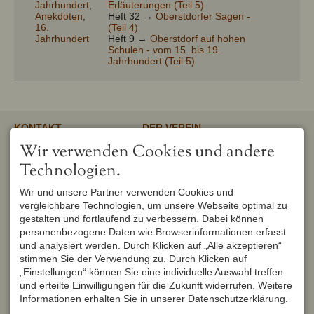
Jahrhundert
,
Erläuterungen (Teil 5)
Anekdoten
,
Heft 32 →
Oberstdorfer Sagen -
16.
(Teil 4)
Jahrhundert
Heft 9 →
Oberstdorf auf hohen
Schulen - vom 15. bis 19.
Jahrhundert (Teil 5)
KONTAKT
DER VEREIN
Verschönerungsverein
Unser gemeinnütziger Verein
Wir verwenden Cookies und andere
Oberstdorf e.V.
unterstützt und fördert den
1. Vorsitzender
Erhalt und Pflege von
Technologien.
Peter Titzler
Landschaft, Umwelt,
Brunnackerweg 5
Geschichte, Mundart und
Wir und unsere Partner verwenden Cookies und
87561 Oberstdorf
Brauchtum in Oberstdorf.
Mehr
vergleichbare Technologien, um unsere Webseite optimal zu
DEUTSCHLAND
Tel.
+49 8322 6759
gestalten und fortlaufend zu verbessern. Dabei können
info@verschoenerungsverein-
personenbezogene Daten wie Browserinformationen erfasst
oberstdorf.de
und analysiert werden. Durch Klicken auf „Alle akzeptieren“
UNSER OBERSTDORF
WEITERFÜHRENDE LINKS
stimmen Sie der Verwendung zu. Durch Klicken auf
Seit Februar 1982 werden die
Urlaub in Oberstdorf
„Einstellungen“ können Sie eine individuelle Auswahl treffen
Hefte der Reihe "Unser
Markt Oberstdorf
und erteilte Einwilligungen für die Zukunft widerrufen. Weitere
Oberstdorf" zweimal im Jahr
Heimatmuseum Oberstdorf
vom Verschönerungsverein
Informationen erhalten Sie in unserer Datenschutzerklärung.
Oberstdorf Lexikon
Oberstdorf herausgegeben und