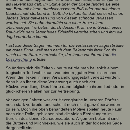
als Hexenhaus galt. Im Stühle über der Stiege fanden sie eine
alte Frau mit einem durchschossenen Fuß oder gar mit einem
Bauchschuß sterbend im Bett; die bekannte, daß sie einst eines
Jägers Braut gewesen und von diesem schnöde verlassen
worden sei. Sie habe daraufhin von einer Hexe einen
„Rachesegen ” erbeten, durch dessen Kraft sie in Gestalt eines
Raubwilds dem Jäger jedes Edelwild verscheuchen und ihm die
Jagd verderben konnte.
Fast alle diese Sagen nehmen für die verlassenen Jägersbräute
ein gutes Ende, weil man nach dem Bekenntnis ihrer Schuld
rasch einen Pfarrer herbeiholte, der ihnen vor ihrem Tod
die
Lossprechung
erteilte.
So ändern sich die Zeiten - heute würde man bei solch einem
tragischen Tod wohl kaum von einem „guten Ende” sprechen.
Wenn die Hexen in ihrer Verwandlungsgestalt verletzt wurden,
dann blieb ihnen diese Verletzung auch nach der
Rückverwandlung. Dies führte dann folglich zu ihrem Tod oder in
glücklicheren Fällen nur zur Vertreibung.
Vor wenigen Jahren war der Hexenglaube in unseren Dörfern
noch stark verbreitet und scheint noch nicht ganz überwunden
zu sein. Doch die oben behandelten Motive spielen heute kaum
noch eine Rolle, geblieben sind die vielen Erzählungen im
Bereich des kleinen Schadenzaubers. Allgemein bekannt sind
die Butter- und Milchhexen, wie sie auch in der folgenden Sage
dargestellt sind.