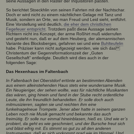
seine Aussagen in den Raster der Inquisitoren paßten.
So berichtet Stoeckhlin von seinen Fahrten mit der Nachtschar.
Doch er wird nicht zu einem nächtlichen Gelage mit Tanz und
Musik, sondern an Orte, wo man Freud und Leid sieht, entführt.
Eine Vorstellung wird deutlich,
die eher dem christlichen
Fegefeuer entspricht
. Trotzdem paßt diese Aussage seinen
Richtern nicht ins Konzept, der arme Roßhirt muß widerrufen
und gesteht nun, daß er auf dem Heuberg, der alemannischen
Variante des Blocksberges, gefahren sei und eine
Buhlteufelin
habe. Präziser kann nicht aufgezeigt werden, wie sich das
Christentum der Gegenreformationszeit der „Guten
Gesellschaft” entledigte. Deutlich wird dies auch in der
folgenden Sage:
Das Hexenhaus im Faltenbach
In Faltenbach bei Oberstdorf ertönte an bestimmten Abenden
aus einem alleinstehenden Haus stets eine wundersame Musik.
Ein Neugieriger, der sehen wollte, was für nächtliche Musikanten
das wären, ging hinein und fand in der Stube recht ordentliche
Leute, die ihn freundlich behandelten. Er solle doch auch
mitmusizieren, sagten sie und reichten ihm eine
funkelnagelneue Trompete. Jener aber hatte in seinem ganzen
Leben noch nie Musik gemacht und bekannte das auch
freimütig. Er solle nur einmal hineinblasen, hieß es. Und wie er’s
probiert, da geht es wie geschmiert, und der Bursche freut sich
und bläst eifrig mit. Es stimmt so gut zu all den anderen
Instrumenten, daß er sich vorkommt grad wie im Himmel. Und