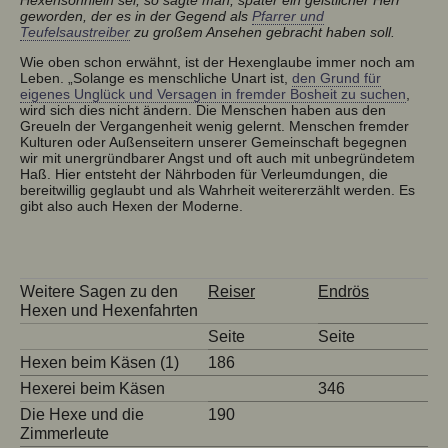
geworden, der es in der Gegend als
Pfarrer und
Teufelsaustreiber
zu großem Ansehen gebracht haben soll.
Wie oben schon erwähnt, ist der Hexenglaube immer noch am
Leben. „Solange es menschliche Unart ist,
den Grund für
eigenes Unglück und Versagen in fremder Bosheit zu suchen
,
wird sich dies nicht ändern. Die Menschen haben aus den
Greueln der Vergangenheit wenig gelernt. Menschen fremder
Kulturen oder Außenseitern unserer Gemeinschaft begegnen
wir mit unergründbarer Angst und oft auch mit unbegründetem
Haß. Hier entsteht der Nährboden für Verleumdungen, die
bereitwillig geglaubt und als Wahrheit weitererzählt werden. Es
gibt also auch Hexen der Moderne.
Weitere Sagen zu den
Reiser
Endrös
Hexen und Hexenfahrten
Seite
Seite
Hexen beim Käsen (1)
186
Hexerei beim Käsen
346
Die Hexe und die
190
Zimmerleute