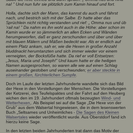
na! ” Und nun fuhr sie plötzlich zum Kamin hinauf und fort.
Holla, dachte sich der Mann, das kannst du auch und fährst
nach, und bestrich sich mit der Salbe. Er hatte aber das
Sprüchlein nicht richtig verstanden und rief: „ Omma nus und üb
’rail na! ” Da nahm es ihn wohl auch in die Höhe: aber schon im
Kamin wurde er so jämmerlich an allen Ecken und Wänden
herumgeworfen, daß er ganz zerschunden und über und über
mit blauen Mälern und Mäßen bedeckt war. Als er endlich auf
einem Platz ankam, sah er, wie die Hexen in großer Anzahl
bluddnackt herumtanzten und sich immer wieder vor einem
verneigten, der Bocksfüße hatte. Da rief er voll Entsetzen:
„Jesus, Maria und Joseph!” Und kaum hatte er die heiligen
Namen ausgesprochen, so waren alle wie auf einen Schlag
auseinander gestoben und verschwunden;
er aber steckte in
einem großen, fürchterlichen Sumpfe
.
Doch im Laufe der letzten Jahrhunderte wandelte sich das Bild
der Hexe in den Vorstellungen der Menschen. Die Vorstellungen
der Ketzerei, des Teufelspaktes und der Fahrt auf den Heuberg
wichen den im 19. Jahrhundert oftmals bezeugten
Wind- und
Wetterhexen
,. Als Beispiel sei auf die Sage „Die Hexe von der
Grub” aus dem Walsertal hingewiesen, die in dem lesenswerten
Buch „Seltsames und Unheimliches -
Die Sagen des Kleinen
Walsertales
wieder veröffentlicht wurde. Aus Oberstdorf fand ich
hierzu keine Sage.
In den letzten beiden Jahrhunderten trat dann das Motiv der