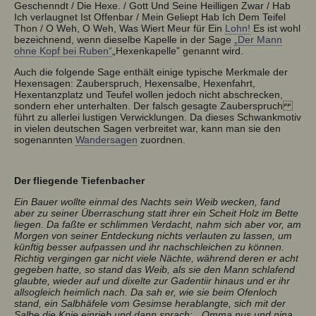
Geschenndt / Die Hexe. / Gott Und Seine Heilligen Zwar / Hab
Ich verlaugnet Ist Offenbar / Mein Geliept Hab Ich Dem Teifel
Thon / O Weh, O Weh, Was Wiert Meur für Ein
Lohn!
Es ist wohl
bezeichnend, wenn dieselbe Kapelle in der Sage
„Der Mann
ohne Kopf bei Ruben“
„Hexenkapelle” genannt wird.
Auch die folgende Sage enthält einige typische Merkmale der
Hexensagen: Zauberspruch, Hexensalbe, Hexenfahrt,
Hexentanzplatz und Teufel wollen jedoch nicht abschrecken,
sondern eher unterhalten. Der falsch gesagte Zauberspruch
führt zu allerlei lustigen Verwicklungen. Da dieses Schwankmotiv
in vielen deutschen Sagen verbreitet war, kann man sie den
sogenannten
Wandersagen
zuordnen.
Der fliegende Tiefenbacher
Ein Bauer wollte einmal des Nachts sein Weib wecken, fand
aber zu seiner Überraschung statt ihrer ein Scheit Holz im Bette
liegen. Da faßte er schlimmen Verdacht, nahm sich aber vor, am
Morgen von seiner Entdeckung nichts verlauten zu lassen, um
künftig besser aufpassen und ihr nachschleichen zu können.
Richtig vergingen gar nicht viele Nächte, während deren er acht
gegeben hatte, so stand das Weib, als sie den Mann schlafend
glaubte, wieder auf und dixelte zur Gadentiir hinaus und er ihr
allsogleich heimlich nach. Da sah er, wie sie beim Ofenloch
stand, ein Salbhäfele vom Gesimse herablangte, sich mit der
Salbe die Knie einrieb und dann sprach: „ Omma nus und nina