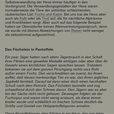
Selbstverwandlung der Hexe immer häufiger in den
Vordergrund. Die Verwandlungsgestalten der Hexe waren
normalerweise die Tiere der unhörbar schleichenden,
räuberischen List:
Fuchs und Katze
. Bei uns trat die Hexe aber
auch als
Kalb
oder als
Trud
auf, die für nächtliche Alpträume
und Krankheiten sorgt. Aber auch auf das folgende Beispiel
haben wir Oberstdorfer keinen Alleinvertretungsanspruch, denn
sie wurde mit kleinen Abweichungen von
Reiser
nicht weniger
als siebzehnmal aufgezeichnet.
Das Füchslein in Pantoffeln
Ein paar Jäger hatten nach altem Jägerbrauch in den Schaft
ihrer Flinten eine geweihte Medaille einfügen oder aber über ihr
Gewehr einen kirchlichen Segen sprechen lassen. Trotzdem
bekamen sie auf dem ganzen Pirschgang nichts vors Rohr
außer einem Fuchs. Den verschmähten sie zuerst, bis ihnen
auffiel, daß dieses merkwürdige Tier es war, das ihnen jegliches
Jagdwild fernhielt. Darauf tat dann einer doch einen herzhaften
Schuß nach dem Rotrock. Das Füchslein taumelte und zog
schweißend durch den Schnee davon. Den Jägern war es aber
bei der Sache nicht recht geheuer. Deswegen folgten sie der
Fuchsspur und waren nicht wenig erstaunt, als diese immer
breiter wurde und schließlich im frischen Schnee deutlich die
Größe und Gestalt von Holzpantoffelspuren annahm.
Diese Pantoffeltapper aber führten in ein Haus, das von jeher