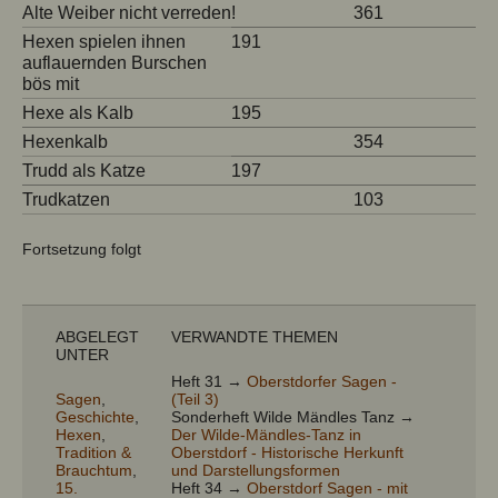
Alte Weiber nicht verreden!
361
Hexen spielen ihnen
191
auflauernden Burschen
bös mit
Hexe als Kalb
195
Hexenkalb
354
Trudd als Katze
197
Trudkatzen
103
Fortsetzung folgt
ABGELEGT
VERWANDTE THEMEN
UNTER
Heft 31 →
Oberstdorfer Sagen -
Sagen
,
(Teil 3)
Geschichte
,
Sonderheft Wilde Mändles Tanz →
Hexen
,
Der Wilde-Mändles-Tanz in
Tradition &
Oberstdorf - Historische Herkunft
Brauchtum
,
und Darstellungsformen
15.
Heft 34 →
Oberstdorf Sagen - mit