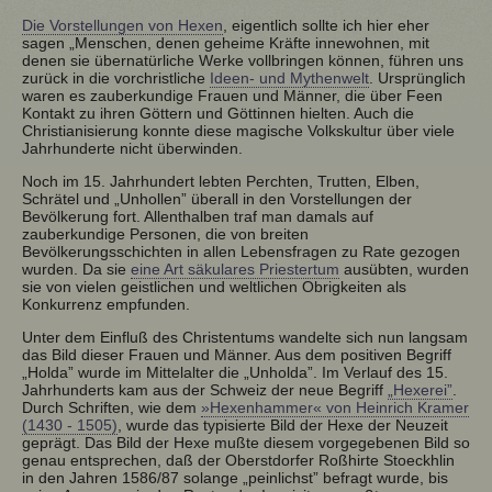
Die Vorstellungen von Hexen
, eigentlich sollte ich hier eher
sagen „Menschen, denen geheime Kräfte innewohnen, mit
denen sie übernatürliche Werke vollbringen können, führen uns
zurück in die vorchristliche
Ideen- und Mythenwelt
. Ursprünglich
waren es zauberkundige Frauen und Männer, die über Feen
Kontakt zu ihren Göttern und Göttinnen hielten. Auch die
Christianisierung konnte diese magische Volkskultur über viele
Jahrhunderte nicht überwinden.
Noch im 15. Jahrhundert lebten Perchten, Trutten, Elben,
Schrätel und „Unhollen” überall in den Vorstellungen der
Bevölkerung fort. Allenthalben traf man damals auf
zauberkundige Personen, die von breiten
Bevölkerungsschichten in allen Lebensfragen zu Rate gezogen
wurden. Da sie
eine Art säkulares Priestertum
ausübten, wurden
sie von vielen geistlichen und weltlichen Obrigkeiten als
Konkurrenz empfunden.
Unter dem Einfluß des Christentums wandelte sich nun langsam
das Bild dieser Frauen und Männer. Aus dem positiven Begriff
„Holda” wurde im Mittelalter die „Unholda”. Im Verlauf des 15.
Jahrhunderts kam aus der Schweiz der neue Begriff
„Hexerei”
.
Durch Schriften, wie dem
»Hexenhammer« von Heinrich Kramer
(1430 - 1505)
, wurde das typisierte Bild der Hexe der Neuzeit
geprägt. Das Bild der Hexe mußte diesem vorgegebenen Bild so
genau entsprechen, daß der Oberstdorfer Roßhirte Stoeckhlin
in den Jahren 1586/87 solange „peinlichst” befragt wurde, bis