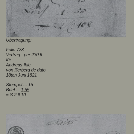
Übertragung:
Folio 728
Vertrag per 230 fl
für
Andreas Ihle
von Illerberg de dato
18ten Juni 1821
Stempel ... 15
Brief ...
1,55
= S 2 fl 10