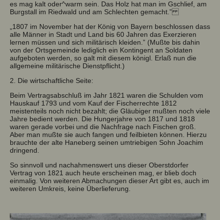
es mag kalt oder^warm sein. Das Holz hat man im Gschlief, am
Burgstall im Riedwald und am Schlechten gemacht.”
„1807 im November hat der König von Bayern beschlossen dass
alle Männer in Stadt und Land bis 60 Jahren das Exerzieren
lernen müssen und sich militärisch kleiden.” (Mußte bis dahin
von der Ortsgemeinde lediglich ein Kontingent an Soldaten
aufgeboten werden, so galt mit diesem königl. Erlaß nun die
allgemeine militärische Dienstpflicht.)
2. Die wirtschaftliche Seite:
Beim Vertragsabschluß im Jahr 1821 waren die Schulden vom
Hauskauf 1793 und vom Kauf der Fischerrechte 1812
meistenteils noch nicht bezahlt; die Gläubiger mußten noch viele
Jahre bedient werden. Die Hungerjahre von 1817 und 1818
waren gerade vorbei und die Nachfrage nach Fischen groß.
Aber man mußte sie auch fangen und feilbieten können. Hierzu
brauchte der alte Haneberg seinen umtriebigen Sohn Joachim
dringend.
So sinnvoll und nachahmenswert uns dieser Oberstdorfer
Vertrag von 1821 auch heute erscheinen mag, er blieb doch
einmalig. Von weiteren Abmachungen dieser Art gibt es, auch im
weiteren Umkreis, keine Überlieferung.