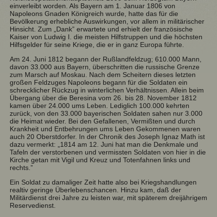
einverleibt worden. Als Bayern am 1. Januar 1806 von
Napoleons Gnaden Königreich wurde, hatte das für die
Bevölkerung erhebliche Auswirkungen, vor allem in militärischer
Hinsicht. Zum „Dank” erwartete und erhielt der französische
Kaiser von Ludwig I. die meisten Hilfstruppen und die höchsten
Hilfsgelder für seine Kriege, die er in ganz Europa führte.
Am 24. Juni 1812 begann der Rußlandfeldzug; 610.000 Mann,
davon 33.000 aus Bayern, überschritten die russische Grenze
zum Marsch auf Moskau. Nach dem Scheitern dieses letzten
großen Feldzuges Napoleons begann für die Soldaten ein
schrecklicher Rückzug in winterlichen Verhältnissen. Allein beim
Übergang über die Beresina vom 26. bis 28. November 1812
kamen über 24.000 ums Leben. Lediglich 100.000 kehrten
zurück, von den 33.000 bayerischen Soldaten sahen nur 3.000
die Heimat wieder. Bei den Gefallenen, Vermißten und durch
Krankheit und Entbehrungen ums Leben Gekommenen waren
auch 20 Oberstdorfer. In der Chronik des Joseph Ignaz Math ist
dazu vermerkt: „1814 am 12. Juni hat man die Denkmale und
Tafeln der verstorbenen und vermissten Soldaten von hier in die
Kirche getan mit Vigil und Kreuz und Totenfahnen links und
rechts.”
Ein Soldat zu damaliger Zeit hatte also bei Kriegshandlungen
realtiv geringe Überlebenschancen. Hinzu kam, daß der
Militärdienst drei Jahre zu leisten war, mit späterem dreijährigem
Reservedienst.