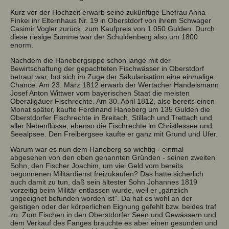
Kurz vor der Hochzeit erwarb seine zukünftige Ehefrau Anna
Finkei ihr Elternhaus Nr. 19 in Oberstdorf von ihrem Schwager
Casimir Vogler zurück, zum Kaufpreis von 1.050 Gulden. Durch
diese riesige Summe war der Schuldenberg also um 1800
enorm.
Nachdem die Hanebergsippe schon lange mit der
Bewirtschaftung der gepachteten Fischwässer in Oberstdorf
betraut war, bot sich im Zuge der Säkularisation eine einmalige
Chance. Am 23. März 1812 erwarb der Wertacher Handelsmann
Josef Anton Wittwer vom bayerischen Staat die meisten
Oberallgäuer Fischrechte. Am 30. April 1812, also bereits einen
Monat später, kaufte Ferdinand Haneberg um 135 Gulden die
Oberstdorfer Fischrechte in Breitach, Stillach und Trettach und
aller Nebenflüsse, ebenso die Fischrechte im Christlessee und
Seealpsee. Den Freibergsee kaufte er ganz mit Grund und Ufer.
Warum war es nun dem Haneberg so wichtig - einmal
abgesehen von den oben genannten Gründen - seinen zweiten
Sohn, den Fischer Joachim, um viel Geld vom bereits
begonnenen Militärdienst freizukaufen? Das hatte sicherlich
auch damit zu tun, daß sein ältester Sohn Johannes 1819
vorzeitig beim Militär entlassen wurde, weil er „gänzlich
ungeeignet befunden worden ist”. Da hat es wohl an der
geistigen oder der körperlichen Eignung gefehlt bzw. beides traf
zu. Zum Fischen in den Oberstdorfer Seen und Gewässern und
dem Verkauf des Fanges brauchte es aber einen gesunden und