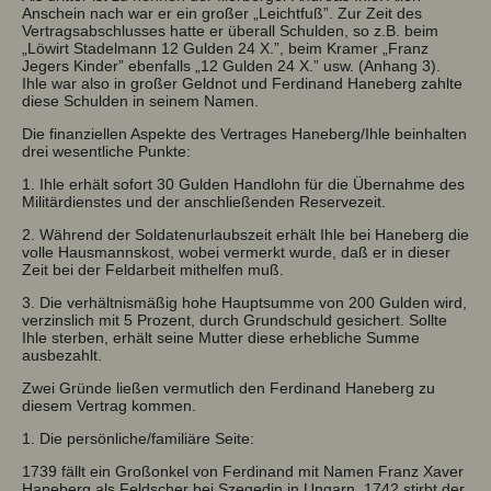
Anschein nach war er ein großer „Leichtfuß”. Zur Zeit des
Vertragsabschlusses hatte er überall Schulden, so z.B. beim
„Löwirt Stadelmann 12 Gulden 24 X.”, beim Kramer „Franz
Jegers Kinder” ebenfalls „12 Gulden 24 X.” usw. (Anhang 3).
Ihle war also in großer Geldnot und Ferdinand Haneberg zahlte
diese Schulden in seinem Namen.
Die finanziellen Aspekte des Vertrages Haneberg/Ihle beinhalten
drei wesentliche Punkte:
1. Ihle erhält sofort 30 Gulden Handlohn für die Übernahme des
Militärdienstes und der anschließenden Reservezeit.
2. Während der Soldatenurlaubszeit erhält Ihle bei Haneberg die
volle Hausmannskost, wobei vermerkt wurde, daß er in dieser
Zeit bei der Feldarbeit mithelfen muß.
3. Die verhältnismäßig hohe Hauptsumme von 200 Gulden wird,
verzinslich mit 5 Prozent, durch Grundschuld gesichert. Sollte
Ihle sterben, erhält seine Mutter diese erhebliche Summe
ausbezahlt.
Zwei Gründe ließen vermutlich den Ferdinand Haneberg zu
diesem Vertrag kommen.
1. Die persönliche/familiäre Seite:
1739 fällt ein Großonkel von Ferdinand mit Namen Franz Xaver
Haneberg als Feldscher bei Szegedin in Ungarn. 1742 stirbt der