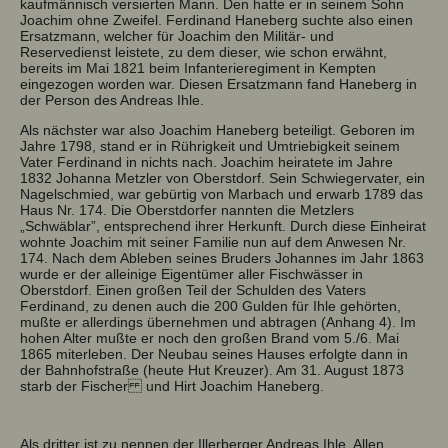
kaufmännisch versierten Mann. Den hatte er in seinem Sohn
Joachim ohne Zweifel. Ferdinand Haneberg suchte also einen
Ersatzmann, welcher für Joachim den Militär- und
Reservedienst leistete, zu dem dieser, wie schon erwähnt,
bereits im Mai 1821 beim Infanterieregiment in Kempten
eingezogen worden war. Diesen Ersatzmann fand Haneberg in
der Person des Andreas Ihle.
Als nächster war also Joachim Haneberg beteiligt. Geboren im
Jahre 1798, stand er in Rührigkeit und Umtriebigkeit seinem
Vater Ferdinand in nichts nach. Joachim heiratete im Jahre
1832 Johanna Metzler von Oberstdorf. Sein Schwiegervater, ein
Nagelschmied, war gebürtig von Marbach und erwarb 1789 das
Haus Nr. 174. Die Oberstdorfer nannten die Metzlers
„Schwäblar”, entsprechend ihrer Herkunft. Durch diese Einheirat
wohnte Joachim mit seiner Familie nun auf dem Anwesen Nr.
174. Nach dem Ableben seines Bruders Johannes im Jahr 1863
wurde er der alleinige Eigentümer aller Fischwässer in
Oberstdorf. Einen großen Teil der Schulden des Vaters
Ferdinand, zu denen auch die 200 Gulden für Ihle gehörten,
mußte er allerdings übernehmen und abtragen (Anhang 4). Im
hohen Alter mußte er noch den großen Brand vom 5./6. Mai
1865 miterleben. Der Neubau seines Hauses erfolgte dann in
der Bahnhofstraße (heute Hut Kreuzer). Am 31. August 1873
starb der Fischer und Hirt Joachim Haneberg.
Als dritter ist zu nennen der Illerberger Andreas Ihle. Allen