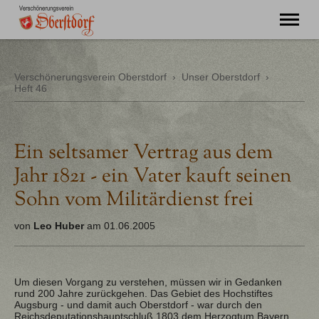
"Ming Huimat mueß de Kinde blibe!"
Verschönerungsverein Oberstdorf
›
Unser Oberstdorf
›
Heft 46
Willkommen
Verein
Chronik
Aktuell
Ein seltsamer Vertrag aus dem
Unser Oberstdorf
Jahr 1821 - ein Vater kauft seinen
Flurnamen
Literatur
Sohn vom Militärdienst frei
Kontakt
von
Leo Huber
am 01.06.2005
Um diesen Vorgang zu verstehen, müssen wir in Gedanken
rund 200 Jahre zurückgehen. Das Gebiet des Hochstiftes
Augsburg - und damit auch Oberstdorf - war durch den
Reichsdeputationshauptschluß 1803 dem Herzogtum Bayern