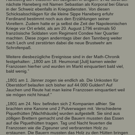
nächste Haneberg mit Namen Sebastian als Korporal bei Glarus
in der Schweiz ebenfalls in Kriegsdiensten. Von diesen
Schicksalsschlägen für die kleine Sippe Haneberg erfuhr
Ferdinand bestimmt noch aus den Erzählungen seiner
Voreltern. Zudem hatte er ja selbst die Zeit der Napoleonischen
Kriege vor Ort erlebt, als am 20. August 1796 erstmals 50
französische Soldaten vom Regiment Condee hier Quartier
machten. Diese zogen anderntags über den Tannberg weiter
nach Lech und zerstörten dabei die neue Brustwehr am
Schrofenpaß.
Weitere diesbezügliche Ereignisse sind in der Math-Chronik
festgehalten: „1800 am 18. Heumonat [Juli] kamen wieder
Franzosen hierher und wurden im Markt einquartiert bald viel,
bald wenig.”
„1801 am 1. Jänner zogen sie endlich ab. Die Unkosten für
Oberstdorf belaufen sich bisher auf 44.000 Gulden!! Auf
Jauchen und Reute hat man keine Franzosen einquartiert weil
sie mögen nicht hinauf.”
„1801 am 24. Nov. befinden sich 2 Kompanien allhier. Sie
brachten eine Kanone und 2 Pulverwagen mit. Verschiedene
Piquethütten [Wachthäusle] wurden aufgestellt. Sie sind aus
zölligen Brettern gemacht und die Bauern mussten das Essen
auf die Piquethütten tragen. Tag und Nacht feuerten die
Franzosen wie die Zigeuner und verbrannten Holz zu
erstaunen. Die Bauern mussten das Holz zu den Hütten bringen