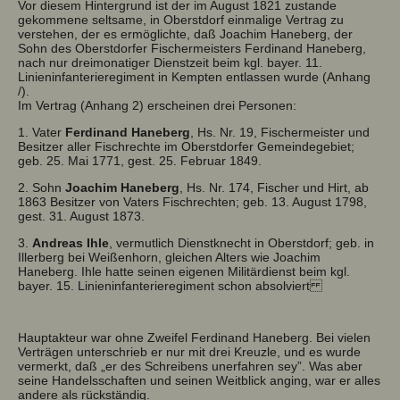
Vor diesem Hintergrund ist der im August 1821 zustande
gekommene seltsame, in Oberstdorf einmalige Vertrag zu
verstehen, der es ermöglichte, daß Joachim Haneberg, der
Sohn des Oberstdorfer Fischermeisters Ferdinand Haneberg,
nach nur dreimonatiger Dienstzeit beim kgl. bayer. 11.
Linieninfanterieregiment in Kempten entlassen wurde (Anhang
/).
Im Vertrag (Anhang 2) erscheinen drei Personen:
1. Vater
Ferdinand Haneberg
, Hs. Nr. 19, Fischermeister und
Besitzer aller Fischrechte im Oberstdorfer Gemeindegebiet;
geb. 25. Mai 1771, gest. 25. Februar 1849.
2. Sohn
Joachim Haneberg
, Hs. Nr. 174, Fischer und Hirt, ab
1863 Besitzer von Vaters Fischrechten; geb. 13. August 1798,
gest. 31. August 1873.
3.
Andreas Ihle
, vermutlich Dienstknecht in Oberstdorf; geb. in
Illerberg bei Weißenhorn, gleichen Alters wie Joachim
Haneberg. Ihle hatte seinen eigenen Militärdienst beim kgl.
bayer. 15. Linieninfanterieregiment schon absolviert
Hauptakteur war ohne Zweifel Ferdinand Haneberg. Bei vielen
Verträgen unterschrieb er nur mit drei Kreuzle, und es wurde
vermerkt, daß „er des Schreibens unerfahren sey”. Was aber
seine Handelsschaften und seinen Weitblick anging, war er alles
andere als rückständig.