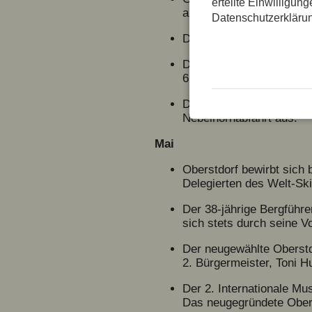
erteilte Einwilligun
außerordentlich viel Ide
Datenschutzerkläru
Die Oberstdorfer stimme
Die Alpgenossenschaft R
6.550 Tagwerk umfassen
Der Oberstdorfer Bauaus
Nebelhornabfahrt aus.
Mai
Oberstdorf bewirbt sich
Delegierten des Welt-Sk
Der 38-jährige Bergführer
sich stets durch seine Vo
Der neugewählte Oberstd
2. Bürgermeister, Toni H
Der 2. Internationale M
Das neugegründete Obers