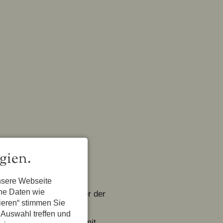
gien.
nsere Webseite
ene Daten wie
n 10 und 16 Jahren unter der
tieren“ stimmen Sie
 Auswahl treffen und
Hornist engagiert sich mit