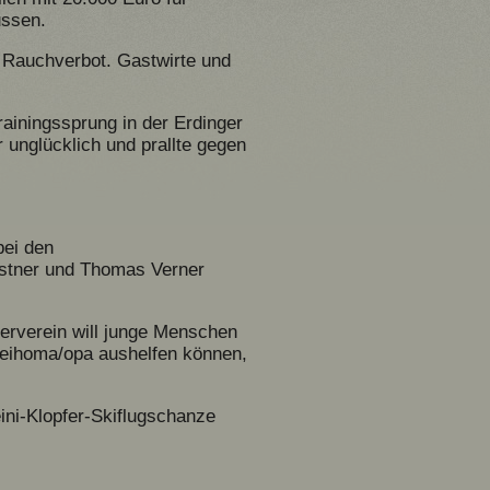
ussen.
s Rauchverbot. Gastwirte und
ainingssprung in der Erdinger
 unglücklich und prallte gegen
bei den
ostner und Thomas Verner
derverein will junge Menschen
 Leihoma/opa aushelfen können,
ini-Klopfer-Skiflugschanze