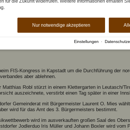
gen für die Zukunft widerrufen. Weitere Informationen erhalten Si
alismus für die Oberstdorfer Musik.
ng.
n in einem Bürgerbegehren für das geplante Wasserkraftwe
Nur notwendige akzeptieren
All
ohrmoos besteht seit 200 Jahren. 250 Stück Jungvieh und 
den Alpgut.
Einstellungen
·
Datenschutze
schuss spricht sich für den Bau eines 45.000 cbm großen S
 beim FIS-Kongress in Kapstadt um die Durchführung der no
iverbandes aber ablehnen.
 Matthias Robl stürzt in einem Klettergarten in Leutasch/Tir
rsicht auszeichnete, verstirbt einen Tag später in einer Inns
orfer Gemeinderat mit Bürgermeister Laurent O. Mies wähl
uber wird für das Amt des 3. Bürgermeisters bestimmt.
usikwettbewerb wird im ausverkauften großen Saal des Obers
tdorfer Jodlerduo Iris Müller und Johann Boxler wird vom 