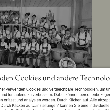
den Cookies und andere Technolo
tner verwenden Cookies und vergleichbare Technologien, um u
n und fortlaufend zu verbessern. Dabei können personenbezog
ch eine Jugendkapelle mit 30 jungen Leuten im Alter zwische
n erfasst und analysiert werden. Durch Klicken auf „Alle akzep
acher.
Durch Klicken auf „Einstellungen“ können Sie eine individuelle
Mitglied der Musikkapelle, ist 50 Jahre aktiver Musiker. Der 