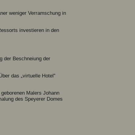
aner weniger Verramschung in
essorts investieren in den
g der Beschneiung der
ber das „virtuelle Hotel”
f geborenen Malers Johann
smalung des Speyerer Domes