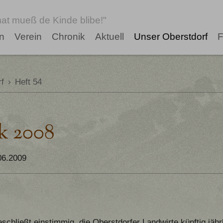
at mueß de Kinde blibe!"
n
Verein
Chronik
Aktuell
Unser Oberstdorf
F
f
›
Heft 54
k 2008
6.2009
chließt einstimmig, die Oberstdorfer Landwirte künftig jährl