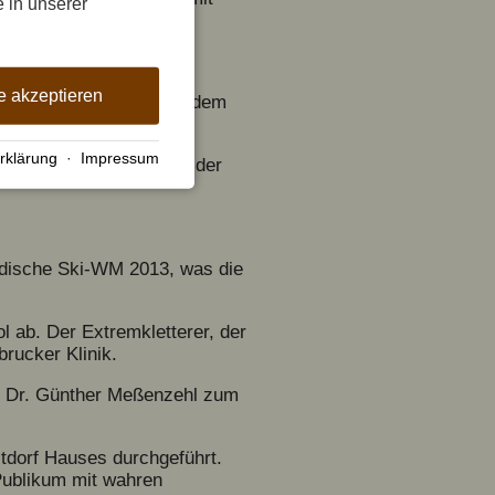
e in unserer
rk am Faltenbach.
e akzeptieren
8 Milchkühe weiden auf dem
rklärung
·
Impressum
chneiteiches im Gebiet der
rdische Ski-WM 2013, was die
ol ab. Der Extremkletterer, der
brucker Klinik.
t Dr. Günther Meßenzehl zum
tdorf Hauses durchgeführt.
Publikum mit wahren