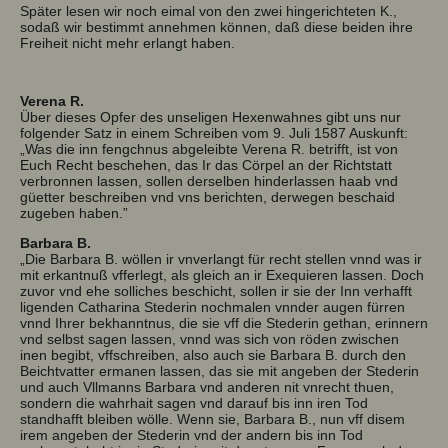
Später lesen wir noch eimal von den zwei hingerichteten K.,
sodaß wir bestimmt annehmen können, daß diese beiden ihre
Freiheit nicht mehr erlangt haben.
Verena R.
Über dieses Opfer des unseligen Hexenwahnes gibt uns nur
folgender Satz in einem Schreiben vom 9. Juli 1587 Auskunft:
„Was die inn fengchnus abgeleibte Verena R. betrifft, ist von
Euch Recht beschehen, das Ir das Cörpel an der Richtstatt
verbronnen lassen, sollen derselben hinderlassen haab vnd
güetter beschreiben vnd vns berichten, derwegen beschaid
zugeben haben.”
Barbara B.
„Die Barbara B. wöllen ir vnverlangt für recht stellen vnnd was ir
mit erkantnuß vfferlegt, als gleich an ir Exequieren lassen. Doch
zuvor vnd ehe solliches beschicht, sollen ir sie der Inn verhafft
ligenden Catharina Stederin nochmalen vnnder augen fürren
vnnd Ihrer bekhanntnus, die sie vff die Stederin gethan, erinnern
vnd selbst sagen lassen, vnnd was sich von röden zwischen
inen begibt, vffschreiben, also auch sie Barbara B. durch den
Beichtvatter ermanen lassen, das sie mit angeben der Stederin
und auch Vllmanns Barbara vnd anderen nit vnrecht thuen,
sondern die wahrhait sagen vnd darauf bis inn iren Tod
standhafft bleiben wölle. Wenn sie, Barbara B., nun vff disem
irem angeben der Stederin vnd der andern bis inn Tod