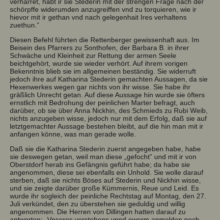
verharret, habt ir sie Stederin mit der strengen Frage nach der
schörpffe widerumden anzugreiffen vnd zu torquieren, wie ir
hievor mit ir gethan vnd nach gelegenhait Ires verhaltens
zuethun.”
Diesen Befehl führten die Rettenberger gewissenhaft aus. Im
Beisein des Pfarrers zu Sonthofen, der Barbara B. in ihrer
Schwäche und Kleinheit zur Rettung der armen Seele
beichtgehört, wurde sie wieder verhört. Auf ihrem vorigen
Bekenntnis blieb sie im allgemeinen beständig. Sie widerruft
jedoch ihre auf Katharina Stederin gemachten Aussagen, da sie
Hexenwerkes wegen gar nichts von ihr wisse. Sie habe ihr
gräßlich Unrecht getan. Auf diese Aussage hin wurde sie öfters
ernstlich mit Bedrohung der peinlichen Marter befragt, auch
darüber, ob sie über Anna Nickhin, des Schmieds zu Rubi Weib,
nichts anzugeben wisse, jedoch nur mit dem Erfolg, daß sie auf
letztgemachter Aussage bestehen bleibt, auf die hin man mit ir
anfangen könne, was man gerade wolle.
Daß sie die Katharina Stederin zuerst angegeben habe, habe
sie deswegen getan, weil man diese „gefocht” und mit ir von
Oberstdorf herab ins Gefängnis geführt habe; da habe sie
angenommen, diese sei ebenfalls ein Unhold. Sie wolle darauf
sterben, daß sie nichts Böses auf Stederin und Nickhin wisse,
und sie zeigte darüber große Kümmernis, Reue und Leid. Es
wurde ihr sogleich der peinliche Rechtstag auf Montag, den 27.
Juli verkündet, den zu überstehen sie geduldig und willig
angenommen. Die Herren von Dillingen hatten darauf zu
antworten: „Vnseres verstehens vnnd ewerm anmelden noch