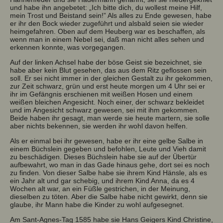
und habe ihn angebetet: „Ich bitte dich, du wollest meine Hilf,
mein Trost und Beistand sein!” Als alles zu Ende gewesen, habe
er ihr den Bock wieder zugeführt und alsbald seien sie wieder
heimgefahren. Oben auf dem Heuberg war es beschaffen, als
wenn man in einem Nebel sei, daß man nicht alles sehen und
erkennen konnte, was vorgegangen.
Auf der linken Achsel habe der böse Geist sie bezeichnet, sie
habe aber kein Blut gesehen, das aus dem Ritz geflossen sein
soll. Er sei nicht immer in der gleichen Gestalt zu ihr gekommen,
zur Zeit schwarz, grün und erst heute morgen um 4 Uhr sei er
ihr im Gefängnis erschienen mit weißen Hosen und einem
weißen bleichen Angesicht. Noch einer, der schwarz bekleidet
und im Angesicht schwarz gewesen, sei mit ihm gekommen.
Beide haben ihr gesagt, man werde sie heute martern, sie solle
aber nichts bekennen, sie werden ihr wohl davon helfen.
Als er einmal bei ihr gewesen, habe er ihr eine gelbe Salbe in
einem Büchslein gegeben und befohlen, Leute und Vieh damit
zu beschädigen. Dieses Büchslein habe sie auf der Übertür
aufbewahrt, wo man in das Gade hinaus gehe, dort sei es noch
zu finden. Von dieser Salbe habe sie ihrem Kind Hänsle, als es
ein Jahr alt und gar schebig, und ihrem Kind Anna, da es 4
Wochen alt war, an ein Füßle gestrichen, in der Meinung,
dieselben zu töten. Aber die Salbe habe nicht gewirkt, denn sie
glaube, ihr Mann habe die Kinder zu wohl aufgesegnet.
Am Sant-Agnes-Tag 1585 habe sie Hans Geigers Kind Christine,