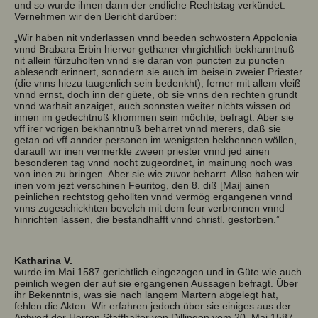
und so wurde ihnen dann der endliche Rechtstag verkündet.
Vernehmen wir den Bericht darüber:
„Wir haben nit vnderlassen vnnd beeden schwöstern Appolonia
vnnd Brabara Erbin hiervor gethaner vhrgichtlich bekhanntnuß
nit allein fürzuholten vnnd sie daran von puncten zu puncten
ablesendt erinnert, sonndern sie auch im beisein zweier Priester
(die vnns hiezu taugenlich sein bedenkht), ferner mit allem vleiß
vnnd ernst, doch inn der güete, ob sie vnns den rechten grundt
vnnd warhait anzaiget, auch sonnsten weiter nichts wissen od
innen im gedechtnuß khommen sein möchte, befragt. Aber sie
vff irer vorigen bekhanntnuß beharret vnnd merers, daß sie
getan od vff annder personen im wenigsten bekhennen wöllen,
darauff wir inen vermerkte zween priester vnnd jed ainen
besonderen tag vnnd nocht zugeordnet, in mainung noch was
von inen zu bringen. Aber sie wie zuvor beharrt. Allso haben wir
inen vom jezt verschinen Feuritog, den 8. diß [Mai] ainen
peinlichen rechtstog gehollten vnnd vermög ergangenen vnnd
vnns zugeschickhten bevelch mit dem feur verbrennen vnnd
hinrichten lassen, die bestandhafft vnnd christl. gestorben.”
Katharina V.
wurde im Mai 1587 gerichtlich eingezogen und in Güte wie auch
peinlich wegen der auf sie ergangenen Aussagen befragt. Über
ihr Bekenntnis, was sie nach langem Martern abgelegt hat,
fehlen die Akten. Wir erfahren jedoch über sie einiges aus der
Antwort der Herren Statthalter von Dillingen vom 20. Mai 1587.