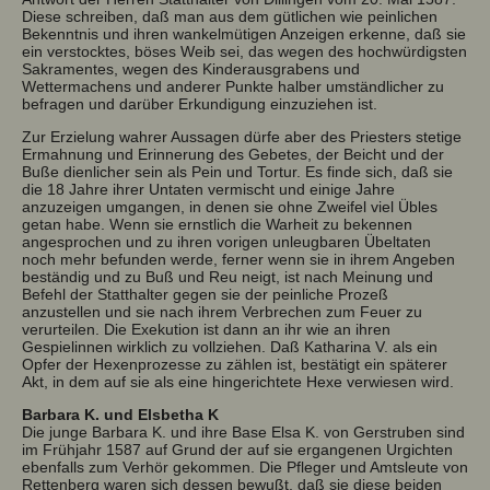
Diese schreiben, daß man aus dem gütlichen wie peinlichen
Bekenntnis und ihren wankelmütigen Anzeigen erkenne, daß sie
ein verstocktes, böses Weib sei, das wegen des hochwürdigsten
Sakramentes, wegen des Kinderausgrabens und
Wettermachens und anderer Punkte halber umständlicher zu
befragen und darüber Erkundigung einzuziehen ist.
Zur Erzielung wahrer Aussagen dürfe aber des Priesters stetige
Ermahnung und Erinnerung des Gebetes, der Beicht und der
Buße dienlicher sein als Pein und Tortur. Es finde sich, daß sie
die 18 Jahre ihrer Untaten vermischt und einige Jahre
anzuzeigen umgangen, in denen sie ohne Zweifel viel Übles
getan habe. Wenn sie ernstlich die Warheit zu bekennen
angesprochen und zu ihren vorigen unleugbaren Übeltaten
noch mehr befunden werde, ferner wenn sie in ihrem Angeben
beständig und zu Buß und Reu neigt, ist nach Meinung und
Befehl der Statthalter gegen sie der peinliche Prozeß
anzustellen und sie nach ihrem Verbrechen zum Feuer zu
verurteilen. Die Exekution ist dann an ihr wie an ihren
Gespielinnen wirklich zu vollziehen. Daß Katharina V. als ein
Opfer der Hexenprozesse zu zählen ist, bestätigt ein späterer
Akt, in dem auf sie als eine hingerichtete Hexe verwiesen wird.
Barbara K. und Elsbetha K
Die junge Barbara K. und ihre Base Elsa K. von Gerstruben sind
im Frühjahr 1587 auf Grund der auf sie ergangenen Urgichten
ebenfalls zum Verhör gekommen. Die Pfleger und Amtsleute von
Rettenberg waren sich dessen bewußt, daß sie diese beiden