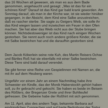
das 16 Wochen alt gewesen, als man es aus dem Bade
genommen, angehaucht und gesagt: „Was ist das für ein
schönes Kind!” Darauf ist das Kind gar bald krank geworden. Am
Sonntag darauf, als man in der Kirche war, ist sie wieder hinüber
gegangen, in der Absicht, dem Kind eine Salbe anzustreichen,
daß es rascher sterbe. Sie sagte zu Geigers Weib, sie solle ihr
das Kind wiegen lassen und inzwischen ein Feuer in den Ofen
machen. Sie hat aber das Weib nicht aus der Stube bringen
können. Nichtsdestoweniger ist das Kind nach einigen Wochen
gestorben. Sie nennt auch noch andere größere Kinder, die sie
mit Salbe bestrichen hat und die daraufhin gestorben sind.
Dem Jacob Köberlein seine rote Kuh, des Martin Reisers Ochse
und Bärtles Roß hat sie ebenfalls mit einer Salbe bestrichen.
Diese Tiere sind bald darauf verendet.
Sie gibt ferner eine Reihe von Gespielinnen mit Namen an, die
mit ihr auf dem Heuberg waren.
Ungefähr vor einem Jahr an einem Nachmittag habe ihre
Schwester ein Kindle, das der Monik Haberstockh gehört haben
soll, zu ihr gebracht und gekocht. Sie haben es beide im Beisein
des Rößlers, der Bregenzer Grete und ihrer Buhlteufel
gefressen. Die Gebeine habe der Roßhirt mit sich genommen.
Am 11. April, also des andern Tags, bekannte Barbara auf
eindringliches Zusprechen und auf harte Bedrohung der Tortur