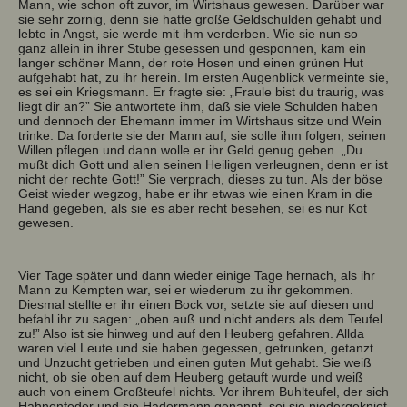
Mann, wie schon oft zuvor, im Wirtshaus gewesen. Darüber war
sie sehr zornig, denn sie hatte große Geldschulden gehabt und
lebte in Angst, sie werde mit ihm verderben. Wie sie nun so
ganz allein in ihrer Stube gesessen und gesponnen, kam ein
langer schöner Mann, der rote Hosen und einen grünen Hut
aufgehabt hat, zu ihr herein. Im ersten Augenblick vermeinte sie,
es sei ein Kriegsmann. Er fragte sie: „Fraule bist du traurig, was
liegt dir an?” Sie antwortete ihm, daß sie viele Schulden haben
und dennoch der Ehemann immer im Wirtshaus sitze und Wein
trinke. Da forderte sie der Mann auf, sie solle ihm folgen, seinen
Willen pflegen und dann wolle er ihr Geld genug geben. „Du
mußt dich Gott und allen seinen Heiligen verleugnen, denn er ist
nicht der rechte Gott!” Sie verprach, dieses zu tun. Als der böse
Geist wieder wegzog, habe er ihr etwas wie einen Kram in die
Hand gegeben, als sie es aber recht besehen, sei es nur Kot
gewesen.
Vier Tage später und dann wieder einige Tage hernach, als ihr
Mann zu Kempten war, sei er wiederum zu ihr gekommen.
Diesmal stellte er ihr einen Bock vor, setzte sie auf diesen und
befahl ihr zu sagen: „oben auß und nicht anders als dem Teufel
zu!” Also ist sie hinweg und auf den Heuberg gefahren. Allda
waren viel Leute und sie haben gegessen, getrunken, getanzt
und Unzucht getrieben und einen guten Mut gehabt. Sie weiß
nicht, ob sie oben auf dem Heuberg getauft wurde und weiß
auch von einem Großteufel nichts. Vor ihrem Buhlteufel, der sich
Hahnenfeder und sie Hadermann genannt, sei sie niedergekniet