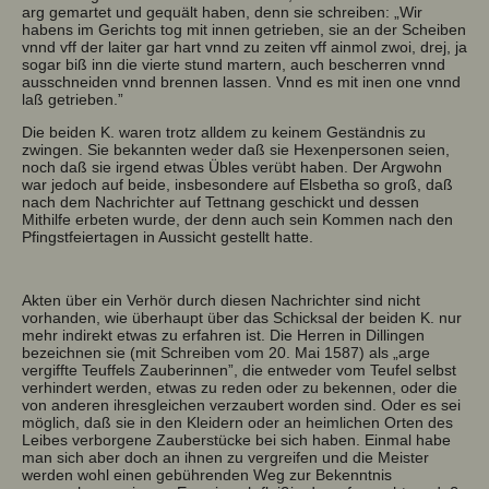
arg gemartet und gequält haben, denn sie schreiben: „Wir
habens im Gerichts tog mit innen getrieben, sie an der Scheiben
vnnd vff der laiter gar hart vnnd zu zeiten vff ainmol zwoi, drej, ja
sogar biß inn die vierte stund martern, auch bescherren vnnd
ausschneiden vnnd brennen lassen. Vnnd es mit inen one vnnd
laß getrieben.”
Die beiden K. waren trotz alldem zu keinem Geständnis zu
zwingen. Sie bekannten weder daß sie Hexenpersonen seien,
noch daß sie irgend etwas Übles verübt haben. Der Argwohn
war jedoch auf beide, insbesondere auf Elsbetha so groß, daß
nach dem Nachrichter auf Tettnang geschickt und dessen
Mithilfe erbeten wurde, der denn auch sein Kommen nach den
Pfingstfeiertagen in Aussicht gestellt hatte.
Akten über ein Verhör durch diesen Nachrichter sind nicht
vorhanden, wie überhaupt über das Schicksal der beiden K. nur
mehr indirekt etwas zu erfahren ist. Die Herren in Dillingen
bezeichnen sie (mit Schreiben vom 20. Mai 1587) als „arge
vergiffte Teuffels Zauberinnen”, die entweder vom Teufel selbst
verhindert werden, etwas zu reden oder zu bekennen, oder die
von anderen ihresgleichen verzaubert worden sind. Oder es sei
möglich, daß sie in den Kleidern oder an heimlichen Orten des
Leibes verborgene Zauberstücke bei sich haben. Einmal habe
man sich aber doch an ihnen zu vergreifen und die Meister
werden wohl einen gebührenden Weg zur Bekenntnis