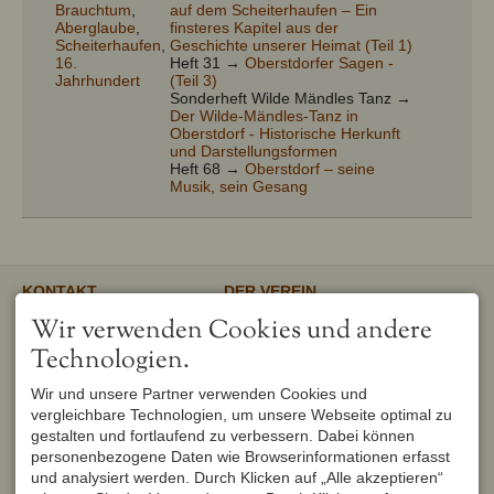
Brauchtum
,
auf dem Scheiterhaufen – Ein
Aberglaube
,
finsteres Kapitel aus der
Scheiterhaufen
,
Geschichte unserer Heimat (Teil 1)
16.
Heft 31 →
Oberstdorfer Sagen -
Jahrhundert
(Teil 3)
Sonderheft Wilde Mändles Tanz →
Der Wilde-Mändles-Tanz in
Oberstdorf - Historische Herkunft
und Darstellungsformen
Heft 68 →
Oberstdorf – seine
Musik, sein Gesang
KONTAKT
DER VEREIN
Verschönerungsverein
Unser gemeinnütziger Verein
Wir verwenden Cookies und andere
Oberstdorf e.V.
unterstützt und fördert den
1. Vorsitzender
Erhalt und Pflege von
Technologien.
Peter Titzler
Landschaft, Umwelt,
Brunnackerweg 5
Geschichte, Mundart und
Wir und unsere Partner verwenden Cookies und
87561 Oberstdorf
Brauchtum in Oberstdorf.
Mehr
vergleichbare Technologien, um unsere Webseite optimal zu
DEUTSCHLAND
Tel.
+49 8322 6759
gestalten und fortlaufend zu verbessern. Dabei können
info@verschoenerungsverein-
personenbezogene Daten wie Browserinformationen erfasst
oberstdorf.de
und analysiert werden. Durch Klicken auf „Alle akzeptieren“
UNSER OBERSTDORF
WEITERFÜHRENDE LINKS