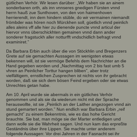
gütlichen Verhör. Wir lesen darüber: „Wir haben sie an ainem
sonderbaren orth, als inn vnnseres gnedigen Fürsten vnnd
herrn hauß zue Sunthoven, von den von haimenhoven
herrierendt, inn dem hindern stüble, do wir vermainen niemandt
frömbder was hören noch Mürckhen soll, güetlich vnnd peinlich
alles aleins vff alle hier zu dienende puncte vnnd articul der
hiervor vnns überschickhten gemainen vnnd dann ander
sonderer fragstuckh aller notturfft vndschidlich befragt vnnd
examiniret.”
Da Barbara Erbin auch über die von Stöckhlin und Bregenzers
Grete auf sie gemachten Aussagen im wenigsten etwas
bekennen will, ist sie vermöge Befehls dem Nachrichter an die
Hand gegeben worden und „Nachmittag von 2 bis fast umb 5
vhren an Peinlicher Torttur hangen bliben”, aber trotz
vielfältigem, ernstlichen Zusprechen ist nichts von ihr gebracht
worden, daß sie sich dem bösen Feind ergeben oder sie etwas
Unrechtes getan habe.
Am 10. April wurde sie abermals in ein gütliches Verhör
genommen und als sie da wiederum nicht mit der Sprache
herauswollte, ist sie „Peinlich an der Laither angezogen vnnd ain
stund gemartert worden.” Nun endlich war Barbara Erbin „reif
gemacht” zu einem Bekenntnis, wie es das hohe Gericht
brauchte. Sie bat, man möge sie der Marter entledigen und
dann wolle sie die Wahrheit sagen. Und nun kam das erpreßte
Geständnis über ihre Lippen. Sie machte unter anderem
folgende Aussagen: Vor drei Jahren in der Fasnacht sei ihr