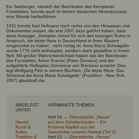
Ein Seelsorger, nämlich der Beichtvater des Kemptener
Fürtstabtes, konnte auch im letzten deutschen Hexenprozess
eine Wende herbeiführen.
1931 konnte Karl Hofmann noch nichts von den Hinweisen und
Dokumenten wissen, die erst 2007 dazu geführt haben, dass
seine Aussage, „Kempten nimmt für sich den traurigen Ruhm in
Anspruch, die letzte Hexe in Deutschland in ihren Mauern
hingerichtet zu haben”, nicht richtig ist. Anna Maria Schwägelin
wurde 1775 nicht enthauptet, sondern starb gewaltfrei in ihrem
Bett. Mit großer Wahrscheinlichkeit haben das der Beichtvater
des Fürstabtes, Anton Kramer (Pater Donatus) und der
aufgeklärte Hofkaplan Dominicus von Brentano erreicht. Dies
legt Wolfgang Petz in seinem Büchlein „Die letzte Hexe. Das
Schicksal der Anna Maria Schwägelin” (Frankfurt - New York,
2007) glaubhaft dar.
ABGELEGT
VERWANDTE THEMEN
UNTER
Heft 54 →
Oberstdorfer „Hexen”
Hexen
,
auf dem Scheiterhaufen – Ein
Kunst &
finsteres Kapitel aus der
Kultur
,
Geschichte unserer Heimat (Teil 2)
Tradition &
Heft 53 →
Oberstdorfer „Hexen”