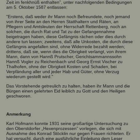
Zeit im fenkhnüß enthalten”, unter nachfolgenden Bedingungen
am 5. Oktober 1587 entlassen:
"Erstens, daß weder ihr Mann noch Befreundete, noch jemand
von ihrer Seite an den Herren Statthaltern und Räten, an
Pflegern und Amtsleuten der Herrschaft Rettenberg, noch an
solchen, die durch Rat und Tat zu der Gefangennahme
beigetragen haben, diese Gefängnis rächen oder dies durch
andere tun lassen; zweitens, daß alle Unkosten, die durch diese
Gefängnis angefallen sind, ohne Widerrede bezahlt werden;
drittens, daß sie, wenn dies die Obrigkeit verlangt, von ihrem
Mann, dann von Hannß Prutscher, Gerichtsammannssohn
Hannß Vogler zu Reichenbach und Georg Ernst Vischer zu
Thalhofen, ohne der Obrigkeit Kosten und Schaden, bei
Verpfändung aller und jeder Hab und Güter, ohne Verzug
wiederum gestellt wird."
Das Vorstehende getreulich zu halten, haben ihr Mann und die
Bürgen einen gelehrten Eid leiblich zu Gott und den Heiligen
geschworen.
Anmerkung
Karl Hofmann konnte 1931 seine großartige Untersuchung zu
den Oberstdorfer „Hexenprozessen” vorlegen, die sich mit
Ausnahme des Konrad Stöcklin nur gegen Frauen richteten. Er
hat versucht, durch eine ausführliche Einleitung dem Leser