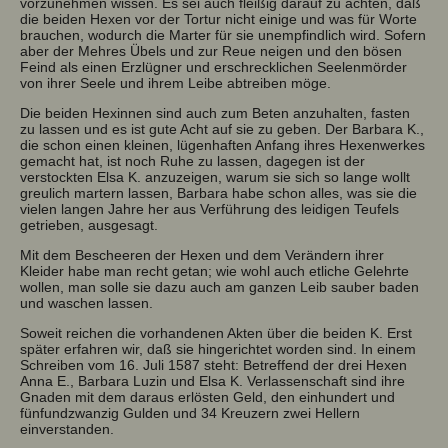
vorzunehmen wissen. Es sei auch fleißig darauf zu achten, daß
die beiden Hexen vor der Tortur nicht einige und was für Worte
brauchen, wodurch die Marter für sie unempfindlich wird. Sofern
aber der Mehres Übels und zur Reue neigen und den bösen
Feind als einen Erzlügner und erschrecklichen Seelenmörder
von ihrer Seele und ihrem Leibe abtreiben möge.
Die beiden Hexinnen sind auch zum Beten anzuhalten, fasten
zu lassen und es ist gute Acht auf sie zu geben. Der Barbara K.,
die schon einen kleinen, lügenhaften Anfang ihres Hexenwerkes
gemacht hat, ist noch Ruhe zu lassen, dagegen ist der
verstockten Elsa K. anzuzeigen, warum sie sich so lange wollt
greulich martern lassen, Barbara habe schon alles, was sie die
vielen langen Jahre her aus Verführung des leidigen Teufels
getrieben, ausgesagt.
Mit dem Bescheeren der Hexen und dem Verändern ihrer
Kleider habe man recht getan; wie wohl auch etliche Gelehrte
wollen, man solle sie dazu auch am ganzen Leib sauber baden
und waschen lassen.
Soweit reichen die vorhandenen Akten über die beiden K. Erst
später erfahren wir, daß sie hingerichtet worden sind. In einem
Schreiben vom 16. Juli 1587 steht: Betreffend der drei Hexen
Anna E., Barbara Luzin und Elsa K. Verlassenschaft sind ihre
Gnaden mit dem daraus erlösten Geld, den einhundert und
fünfundzwanzig Gulden und 34 Kreuzern zwei Hellern
einverstanden.