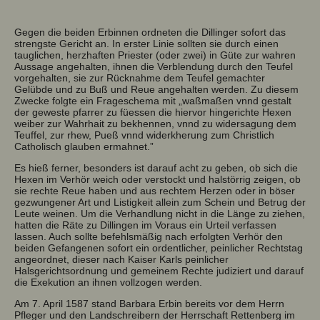
Gegen die beiden Erbinnen ordneten die Dillinger sofort das
strengste Gericht an. In erster Linie sollten sie durch einen
tauglichen, herzhaften Priester (oder zwei) in Güte zur wahren
Aussage angehalten, ihnen die Verblendung durch den Teufel
vorgehalten, sie zur Rücknahme dem Teufel gemachter
Gelübde und zu Buß und Reue angehalten werden. Zu diesem
Zwecke folgte ein Frageschema mit „waßmaßen vnnd gestalt
der geweste pfarrer zu füessen die hiervor hingerichte Hexen
weiber zur Wahrhait zu bekhennen, vnnd zu widersagung dem
Teuffel, zur rhew, Pueß vnnd widerkherung zum Christlich
Catholisch glauben ermahnet.”
Es hieß ferner, besonders ist darauf acht zu geben, ob sich die
Hexen im Verhör weich oder verstockt und halstörrig zeigen, ob
sie rechte Reue haben und aus rechtem Herzen oder in böser
gezwungener Art und Listigkeit allein zum Schein und Betrug der
Leute weinen. Um die Verhandlung nicht in die Länge zu ziehen,
hatten die Räte zu Dillingen im Voraus ein Urteil verfassen
lassen. Auch sollte befehlsmäßig nach erfolgten Verhör den
beiden Gefangenen sofort ein ordentlicher, peinlicher Rechtstag
angeordnet, dieser nach Kaiser Karls peinlicher
Halsgerichtsordnung und gemeinem Rechte judiziert und darauf
die Exekution an ihnen vollzogen werden.
Am 7. April 1587 stand Barbara Erbin bereits vor dem Herrn
Pfleger und den Landschreibern der Herrschaft Rettenberg im