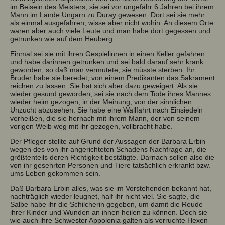
im Beisein des Meisters, sie sei vor ungefähr 6 Jahren bei ihrem
Mann im Lande Ungarn zu Duray gewesen. Dort sei sie mehr
als einmal ausgefahren, wisse aber nicht wohin. An diesem Orte
waren aber auch viele Leute und man habe dort gegessen und
getrunken wie auf dem Heuberg.
Einmal sei sie mit ihren Gespielinnen in einen Keller gefahren
und habe darinnen getrunken und sei bald darauf sehr krank
geworden, so daß man vermutete, sie müsste sterben. Ihr
Bruder habe sie beredet, von einem Predikanten das Sakrament
reichen zu lassen. Sie hat sich aber dazu geweigert. Als sie
wieder gesund geworden, sei sie nach dem Tode ihres Mannes
wieder heim gezogen, in der Meinung, von der sinnlichen
Unzucht abzusehen. Sie habe eine Wallfahrt nach Einsiedeln
verheißen, die sie hernach mit ihrem Mann, der von seinem
vorigen Weib weg mit ihr gezogen, vollbracht habe.
Der Pfleger stellte auf Grund der Aussagen der Barbara Erbin
wegen des von ihr angerichteten Schadens Nachfrage an, die
größtenteils deren Richtigkeit bestätigte. Darnach sollen also die
von ihr gesehrten Personen und Tiere tatsächlich erkrankt bzw.
ums Leben gekommen sein.
Daß Barbara Erbin alles, was sie im Vorstehenden bekannt hat,
nachträglich wieder leugnet, half ihr nicht viel. Sie sagte, die
Salbe habe ihr die Schilcherin gegeben, um damit die Reude
ihrer Kinder und Wunden an ihnen heilen zu können. Doch sie
wie auch ihre Schwester Appolonia galten als verruchte Hexen