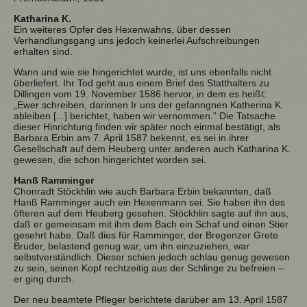
Katharina K.
Ein weiteres Opfer des Hexenwahns, über dessen
Verhandlungsgang uns jedoch keinerlei Aufschreibungen
erhalten sind.
Wann und wie sie hingerichtet wurde, ist uns ebenfalls nicht
überliefert. Ihr Tod geht aus einem Brief des Statthalters zu
Dillingen vom 19. November 1586 hervor, in dem es heißt:
„Ewer schreiben, darinnen Ir uns der gefanngnen Katherina K.
ableiben [...] berichtet, haben wir vernommen.” Die Tatsache
dieser Hinrichtung finden wir später noch einmal bestätigt, als
Barbara Erbin am 7. April 1587 bekennt, es sei in ihrer
Gesellschaft auf dem Heuberg unter anderen auch Katharina K.
gewesen, die schon hingerichtet worden sei.
Hanß Ramminger
Chonradt Stöckhlin wie auch Barbara Erbin bekannten, daß
Hanß Ramminger auch ein Hexenmann sei. Sie haben ihn des
öfteren auf dem Heuberg gesehen. Stöckhlin sagte auf ihn aus,
daß er gemeinsam mit ihm dem Bach ein Schaf und einen Stier
gesehrt habe. Daß dies für Ramminger, der Bregenzer Grete
Bruder, belastend genug war, um ihn einzuziehen, war
selbstverständlich. Dieser schien jedoch schlau genug gewesen
zu sein, seinen Kopf rechtzeitig aus der Schlinge zu befreien –
er ging durch.
Der neu beamtete Pfleger berichtete darüber am 13. April 1587