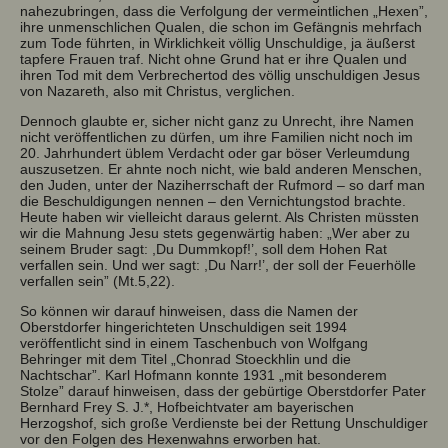
nahezubringen, dass die Verfolgung der vermeintlichen „Hexen”,
ihre unmenschlichen Qualen, die schon im Gefängnis mehrfach
zum Tode führten, in Wirklichkeit völlig Unschuldige, ja äußerst
tapfere Frauen traf. Nicht ohne Grund hat er ihre Qualen und
ihren Tod mit dem Verbrechertod des völlig unschuldigen Jesus
von Nazareth, also mit Christus, verglichen.
Dennoch glaubte er, sicher nicht ganz zu Unrecht, ihre Namen
nicht veröffentlichen zu dürfen, um ihre Familien nicht noch im
20. Jahrhundert üblem Verdacht oder gar böser Verleumdung
auszusetzen. Er ahnte noch nicht, wie bald anderen Menschen,
den Juden, unter der Naziherrschaft der Rufmord – so darf man
die Beschuldigungen nennen – den Vernichtungstod brachte.
Heute haben wir vielleicht daraus gelernt. Als Christen müssten
wir die Mahnung Jesu stets gegenwärtig haben: „Wer aber zu
seinem Bruder sagt: ,Du Dummkopf!’, soll dem Hohen Rat
verfallen sein. Und wer sagt: ,Du Narr!’, der soll der Feuerhölle
verfallen sein” (Mt.5,22).
So können wir darauf hinweisen, dass die Namen der
Oberstdorfer hingerichteten Unschuldigen seit 1994
veröffentlicht sind in einem Taschenbuch von Wolfgang
Behringer mit dem Titel „Chonrad Stoeckhlin und die
Nachtschar”. Karl Hofmann konnte 1931 „mit besonderem
Stolze” darauf hinweisen, dass der gebürtige Oberstdorfer Pater
Bernhard Frey S. J.*, Hofbeichtvater am bayerischen
Herzogshof, sich große Verdienste bei der Rettung Unschuldiger
vor den Folgen des Hexenwahns erworben hat.