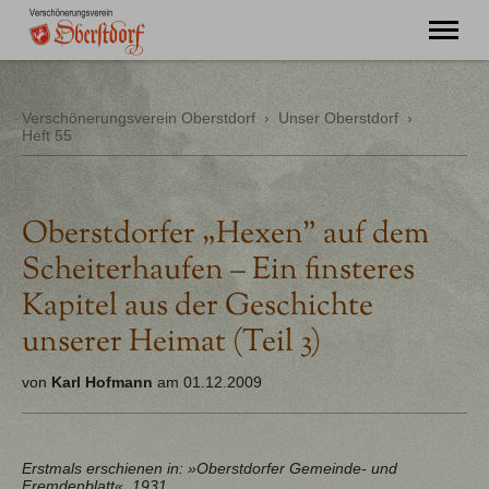
"Ming Huimat mueß de Kinde blibe!"
Verschönerungsverein Oberstdorf
›
Unser Oberstdorf
›
Heft 55
Willkommen
Verein
Chronik
Aktuell
Oberstdorfer „Hexen” auf dem
Unser Oberstdorf
Scheiterhaufen – Ein finsteres
Flurnamen
Literatur
Kapitel aus der Geschichte
Kontakt
unserer Heimat (Teil 3)
von
Karl Hofmann
am 01.12.2009
Erstmals erschienen in: »Oberstdorfer Gemeinde- und
Fremdenblatt«, 1931