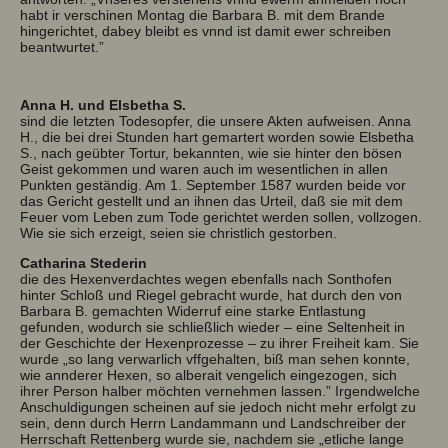
habt ir verschinen Montag die Barbara B. mit dem Brande
hingerichtet, dabey bleibt es vnnd ist damit ewer schreiben
beantwurtet.”
Anna H. und Elsbetha S.
sind die letzten Todesopfer, die unsere Akten aufweisen. Anna
H., die bei drei Stunden hart gemartert worden sowie Elsbetha
S., nach geübter Tortur, bekannten, wie sie hinter den bösen
Geist gekommen und waren auch im wesentlichen in allen
Punkten geständig. Am 1. September 1587 wurden beide vor
das Gericht gestellt und an ihnen das Urteil, daß sie mit dem
Feuer vom Leben zum Tode gerichtet werden sollen, vollzogen.
Wie sie sich erzeigt, seien sie christlich gestorben.
Catharina Stederin
die des Hexenverdachtes wegen ebenfalls nach Sonthofen
hinter Schloß und Riegel gebracht wurde, hat durch den von
Barbara B. gemachten Widerruf eine starke Entlastung
gefunden, wodurch sie schließlich wieder – eine Seltenheit in
der Geschichte der Hexenprozesse – zu ihrer Freiheit kam. Sie
wurde „so lang verwarlich vffgehalten, biß man sehen konnte,
wie annderer Hexen, so alberait vengelich eingezogen, sich
ihrer Person halber möchten vernehmen lassen.” Irgendwelche
Anschuldigungen scheinen auf sie jedoch nicht mehr erfolgt zu
sein, denn durch Herrn Landammann und Landschreiber der
Herrschaft Rettenberg wurde sie, nachdem sie „etliche lange