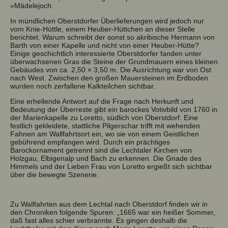
»Mädelejoch.
In mündlichen Oberstdorfer Überlieferungen wird jedoch nur
vom Knie-Hüttle, einem Heuber-Hüttchen an dieser Stelle
berichtet. Warum schreibt der sonst so akribische Hermann von
Barth von einer Kapelle und nicht von einer Heuber-Hütte?
Einige geschichtlich interessierte Oberstdorfer fanden unter
überwachsenen Gras die Steine der Grundmauern eines kleinen
Gebäudes von ca. 2,50 × 3,50 m. Die Ausrichtung war von Ost
nach West. Zwischen den großen Mauersteinen im Erdboden
wurden noch zerfallene Kalkteilchen sichtbar.
Eine erhellende Antwort auf die Frage nach Herkunft und
Bedeutung der Überreste gibt ein barockes Votivbild von 1760 in
der Marienkapelle zu Loretto, südlich von Oberstdorf. Eine
festlich gekleidete, stattliche Pilgerschar trifft mit wehenden
Fahnen am Wallfahrtsort ein, wo sie von einem Geistlichen
gebührend empfangen wird. Durch ein prächtiges
Barockornament getrennt sind die Lechtaler Kirchen von
Holzgau, Elbigenalp und Bach zu erkennen. Die Gnade des
Himmels und der Lieben Frau von Loretto ergießt sich sichtbar
über die bewegte Szenerie.
Zu Wallfahrten aus dem Lechtal nach Oberstdorf finden wir in
den Chroniken folgende Spuren: „1665 war ein heißer Sommer,
daß fast alles schier verbrannte. Es gingen deshalb die