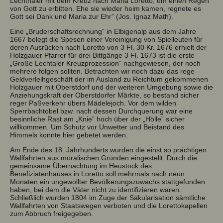
Lechthaler mit dem Kreuz nach Maria Loretto, um einen Regen
von Gott zu erbitten. Ehe sie wieder heim kamen, regnete es
Gott sei Dank und Maria zur Ehr” (Jos. Ignaz Math).
Eine „Bruderschaftsrechnung” in Elbigenalp aus dem Jahre
1667 belegt die Spesen einer Vereinigung von Spielleuten für
deren Ausrücken nach Loretto von 3 Fl. 30 Kr. 1676 erhielt der
Holzgauer Pfarrer für drei Bittgänge 3 Fl. 1673 ist die erste
„Große Lechtaler Kreuzprozession” nachgewiesen, der noch
mehrere folgen sollten. Betrachten wir noch dazu das rege
Geldverleihgeschäft der im Ausland zu Reichtum gekommenen
Holzgauer mit Oberstdorf und der weiteren Umgebung sowie die
Anziehungskraft der Oberstdorfer Märkte, so bestand sicher
reger Paßverkehr übers Mädelejoch. Vor dem wilden
Sperrbachtobel bzw. nach dessen Durchquerung war eine
besinnliche Rast am „Knie” hoch über der „Hölle” sicher
willkommen. Um Schutz vor Unwetter und Beistand des
Himmels konnte hier gebetet werden.
Am Ende des 18. Jahrhunderts wurden die einst so prächtigen
Wallfahrten aus moralischen Gründen eingestellt. Durch die
gemeinsame Übernachtung im Heustock des
Benefiziatenhauses in Loretto soll mehrmals nach neun
Monaten ein ungewollter Bevölkerungszuwachs stattgefunden
haben, bei dem die Väter nicht zu identifizieren waren.
Schließlich wurden 1804 im Zuge der Säkularisation sämtliche
Wallfahrten von Staatswegen verboten und die Lorettokapellen
zum Abbruch freigegeben.