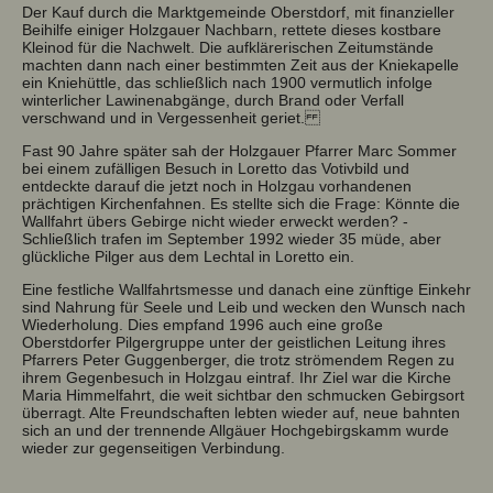
Der Kauf durch die Marktgemeinde Oberstdorf, mit finanzieller
Beihilfe einiger Holzgauer Nachbarn, rettete dieses kostbare
Kleinod für die Nachwelt. Die aufklärerischen Zeitumstände
machten dann nach einer bestimmten Zeit aus der Kniekapelle
ein Kniehüttle, das schließlich nach 1900 vermutlich infolge
winterlicher Lawinenabgänge, durch Brand oder Verfall
verschwand und in Vergessenheit geriet.
Fast 90 Jahre später sah der Holzgauer Pfarrer Marc Sommer
bei einem zufälligen Besuch in Loretto das Votivbild und
entdeckte darauf die jetzt noch in Holzgau vorhandenen
prächtigen Kirchenfahnen. Es stellte sich die Frage: Könnte die
Wallfahrt übers Gebirge nicht wieder erweckt werden? -
Schließlich trafen im September 1992 wieder 35 müde, aber
glückliche Pilger aus dem Lechtal in Loretto ein.
Eine festliche Wallfahrtsmesse und danach eine zünftige Einkehr
sind Nahrung für Seele und Leib und wecken den Wunsch nach
Wiederholung. Dies empfand 1996 auch eine große
Oberstdorfer Pilgergruppe unter der geistlichen Leitung ihres
Pfarrers Peter Guggenberger, die trotz strömendem Regen zu
ihrem Gegenbesuch in Holzgau eintraf. Ihr Ziel war die Kirche
Maria Himmelfahrt, die weit sichtbar den schmucken Gebirgsort
überragt. Alte Freundschaften lebten wieder auf, neue bahnten
sich an und der trennende Allgäuer Hochgebirgskamm wurde
wieder zur gegenseitigen Verbindung.