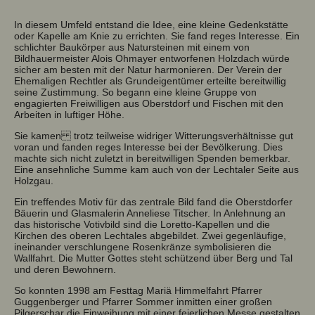
In diesem Umfeld entstand die Idee, eine kleine Gedenkstätte
oder Kapelle am Knie zu errichten. Sie fand reges Interesse. Ein
schlichter Baukörper aus Natursteinen mit einem von
Bildhauermeister Alois Ohmayer entworfenen Holzdach würde
sicher am besten mit der Natur harmonieren. Der Verein der
Ehemaligen Rechtler als Grundeigentümer erteilte bereitwillig
seine Zustimmung. So begann eine kleine Gruppe von
engagierten Freiwilligen aus Oberstdorf und Fischen mit den
Arbeiten in luftiger Höhe.
Sie kamen trotz teilweise widriger Witterungsverhältnisse gut
voran und fanden reges Interesse bei der Bevölkerung. Dies
machte sich nicht zuletzt in bereitwilligen Spenden bemerkbar.
Eine ansehnliche Summe kam auch von der Lechtaler Seite aus
Holzgau.
Ein treffendes Motiv für das zentrale Bild fand die Oberstdorfer
Bäuerin und Glasmalerin Anneliese Titscher. In Anlehnung an
das historische Votivbild sind die Loretto-Kapellen und die
Kirchen des oberen Lechtales abgebildet. Zwei gegenläufige,
ineinander verschlungene Rosenkränze symbolisieren die
Wallfahrt. Die Mutter Gottes steht schützend über Berg und Tal
und deren Bewohnern.
So konnten 1998 am Festtag Mariä Himmelfahrt Pfarrer
Guggenberger und Pfarrer Sommer inmitten einer großen
Pilgerschar die Einweihung mit einer feierlichen Messe gestalten