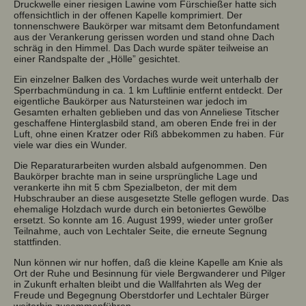
Druckwelle einer riesigen Lawine vom Fürschießer hatte sich
offensichtlich in der offenen Kapelle komprimiert. Der
tonnenschwere Baukörper war mitsamt dem Betonfundament
aus der Verankerung gerissen worden und stand ohne Dach
schräg in den Himmel. Das Dach wurde später teilweise an
einer Randspalte der „Hölle” gesichtet.
Ein einzelner Balken des Vordaches wurde weit unterhalb der
Sperrbachmündung in ca. 1 km Luftlinie entfernt entdeckt. Der
eigentliche Baukörper aus Natursteinen war jedoch im
Gesamten erhalten geblieben und das von Anneliese Titscher
geschaffene Hinterglasbild stand, am oberen Ende frei in der
Luft, ohne einen Kratzer oder Riß abbekommen zu haben. Für
viele war dies ein Wunder.
Die Reparaturarbeiten wurden alsbald aufgenommen. Den
Baukörper brachte man in seine ursprüngliche Lage und
verankerte ihn mit 5 cbm Spezialbeton, der mit dem
Hubschrauber an diese ausgesetzte Stelle geflogen wurde. Das
ehemalige Holzdach wurde durch ein betoniertes Gewölbe
ersetzt. So konnte am 16. August 1999, wieder unter großer
Teilnahme, auch von Lechtaler Seite, die erneute Segnung
stattfinden.
Nun können wir nur hoffen, daß die kleine Kapelle am Knie als
Ort der Ruhe und Besinnung für viele Bergwanderer und Pilger
in Zukunft erhalten bleibt und die Wallfahrten als Weg der
Freude und Begegnung Oberstdorfer und Lechtaler Bürger
weiterhin zusammenführen.