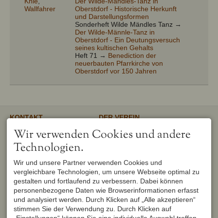
Knie
,
Der Wilde-Mändles-Tanz in
Wallfahrer
Oberstdorf - Historische Herkunft
und Darstellungsformen
Sonderheft Wilde Mändles Tanz →
Der Wilde-Männle-Tanz in
Oberstdorf - Ein Deutungsversuch
seines kultischen Gehalts
Heft 71 →
Benediction der
neuerbauten Pfarrkirche von
Oberstdorf vor 150 Jahren
KONTAKT
DER VEREIN
Verschönerungsverein
Unser gemeinnütziger Verein
Wir verwenden Cookies und andere
Oberstdorf e.V.
unterstützt und fördert den
1. Vorsitzender
Erhalt und Pflege von
Technologien.
Peter Titzler
Landschaft, Umwelt,
Brunnackerweg 5
Geschichte, Mundart und
Wir und unsere Partner verwenden Cookies und
87561 Oberstdorf
Brauchtum in Oberstdorf.
Mehr
vergleichbare Technologien, um unsere Webseite optimal zu
DEUTSCHLAND
Tel.
+49 8322 6759
gestalten und fortlaufend zu verbessern. Dabei können
info@verschoenerungsverein-
personenbezogene Daten wie Browserinformationen erfasst
oberstdorf.de
und analysiert werden. Durch Klicken auf „Alle akzeptieren“
UNSER OBERSTDORF
WEITERFÜHRENDE LINKS
stimmen Sie der Verwendung zu. Durch Klicken auf
Seit Februar 1982 werden die
Urlaub in Oberstdorf