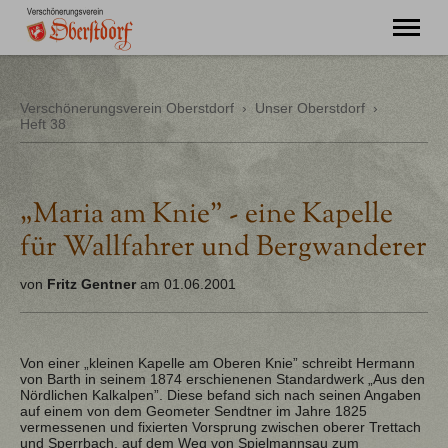
"Ming Huimat mueß de Kinde blibe!"
Verschönerungsverein Oberstdorf
›
Unser Oberstdorf
›
Heft 38
Willkommen
Verein
Chronik
Aktuell
„Maria am Knie" - eine Kapelle
Unser Oberstdorf
für Wallfahrer und Bergwanderer
Flurnamen
Literatur
von
Fritz Gentner
am 01.06.2001
Kontakt
Von einer „kleinen Kapelle am Oberen Knie” schreibt Hermann
von Barth in seinem 1874 erschienenen Standardwerk „Aus den
Nördlichen Kalkalpen”. Diese befand sich nach seinen Angaben
auf einem von dem Geometer Sendtner im Jahre 1825
vermessenen und fixierten Vorsprung zwischen oberer Trettach
und Sperrbach, auf dem Weg von Spielmannsau zum