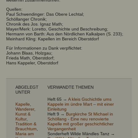
Quellen:
Paul Schwendinger: Das Obere Lechtal;
Schöllanger Chronik;
Chronik des Jos. Ignaz Math;
Mayer/Merk: Loretto, Geschichte und Beschreibung;
Hermann von Barth: Aus den Nördlichen Kalkalpen (S. 233);
Meinhard Kling: Kapellen im Bereich Oberstdorf
Für Informationen zu Dank verpflichtet:
Johann Blaas, Holzgau;
Frieda Math, Oberstdorf;
Hans Kappeler, Oberstdorf
ABGELEGT
VERWANDTE THEMEN
UNTER
Heft 65 →
A kleis Gschichtle ums
Kapelle
,
Kappele im ündre Mart – mit einer
Wanderer
,
Einleitung
Kunst &
Heft 9 →
Burgkirche St Michael in
Kultur
,
Schöllang - Eine neu renovierte
Tradition &
Kapelle mit großer geschichtlicher
Brauchtum
,
Vergangenheit
Maria am
Sonderheft Wilde Mändles Tanz →