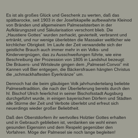
Es ist als großes Glück und Geschenk zu werten, daß das
spätbarocke, seit 1903 in der Josefskapelle aufbewahrte Kleinod
von Bränden und allgemeinem Palmeselsterben in der
Aufklärungszeit und Säkularisation verschont blieb. Die
„Haustiere Gottes” wurden zerhackt, gevierteilt, verbrannt und
ertränkt, und nur wenige überlebten die Massaker weltlicher wie
kirchlicher Obrigkeit. Im Laufe der Zeit verwandelte sich der
geistliche Brauch auch immer mehr in ein Volks- und
Kindervergnügen, das zu Ausschweifungen führte, wie eine
Beschreibung der Prozession von 1805 in Landshut bezeugt:
Die Bräuers- und Wirtsleute gingen dem „Palmesel-Convoi” mit
Kannen voll Bier entgegen, die Bäckersfrauen hängten Christus
die „schmackhaftesten Eyerkränze” um.
Dennoch hat die beim gläubigen Volk jahrhundertelang beliebte
Palmeseltradition, die nach der Überlieferung bereits durch den
hl. Bischof Ulrich feierlichst in seiner Bischofsstadt Augsburg
durchgeführt wurde, in einigen bayerischen Dörfern und Städten
alle Stürme der Zeit und Verbote überlebt und erfreut sich
neuerdings wieder großer Beliebtheit.
Daß den Oberstdorfern ihr wertvolles Holztier Gottes erhalten
und in Gebrauch geblieben ist, verdanken sie wohl einen
gesunden Eigensinn und dem Respekt gegenüber den
Vorfahren. Möge der Palmesel sie noch lange begleiten!