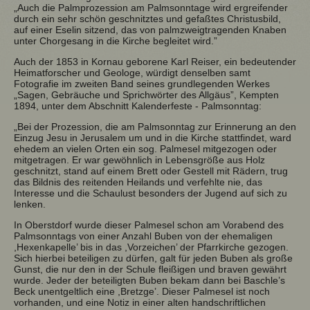
„Auch die Palmprozession am Palmsonntage wird ergreifender
durch ein sehr schön geschnitztes und gefaßtes Christusbild,
auf einer Eselin sitzend, das von palmzweigtragenden Knaben
unter Chorgesang in die Kirche begleitet wird.”
Auch der 1853 in Kornau geborene Karl Reiser, ein bedeutender
Heimatforscher und Geologe, würdigt denselben samt
Fotografie im zweiten Band seines grundlegenden Werkes
„Sagen, Gebräuche und Sprichwörter des Allgäus”, Kempten
1894, unter dem Abschnitt Kalenderfeste - Palmsonntag:
„Bei der Prozession, die am Palmsonntag zur Erinnerung an den
Einzug Jesu in Jerusalem um und in die Kirche stattfindet, ward
ehedem an vielen Orten ein sog. Palmesel mitgezogen oder
mitgetragen. Er war gewöhnlich in Lebensgröße aus Holz
geschnitzt, stand auf einem Brett oder Gestell mit Rädern, trug
das Bildnis des reitenden Heilands und verfehlte nie, das
Interesse und die Schaulust besonders der Jugend auf sich zu
lenken.
In Oberstdorf wurde dieser Palmesel schon am Vorabend des
Palmsonntags von einer Anzahl Buben von der ehemaligen
,Hexenkapelle’ bis in das ,Vorzeichen’ der Pfarrkirche gezogen.
Sich hierbei beteiligen zu dürfen, galt für jeden Buben als große
Gunst, die nur den in der Schule fleißigen und braven gewährt
wurde. Jeder der beteiligten Buben bekam dann bei Baschle’s
Beck unentgeltlich eine ,Bretzge’. Dieser Palmesel ist noch
vorhanden, und eine Notiz in einer alten handschriftlichen