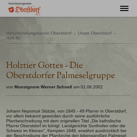
"Ming Huimat mueß de Kinde blibe!"
Verschönerungsverein Oberstdorf
›
Unser Oberstdorf
›
Heft 40
Willkommen
Verein
Chronik
Aktuell
Holztier Gottes - Die
Unser Oberstdorf
Oberstdorfer Palmeselgruppe
Flurnamen
Literatur
von
Monsignore Werner Schnell
am 01.06.2002
Kontakt
Johann Nepomuk Stützte, von 1845 - 49 Pfarrer in Oberstdorf,
vor allem bekannt geworden durch seine ausführliche
Pfarrbeschreibung mit dem originellen Titel „Die katholische
Pfarrei Oberstdorf im königl. Landgerichte Sonthofen oder die
Schweiz im Kleinen”, Kempten 1848, erwähnt ausdrücklich bei
der Beschreibung der Pfarrkirche den lebensgroßen Palmesel: