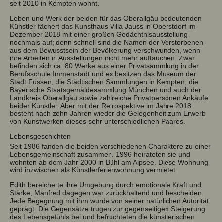
seit 2010 in Kempten wohnt.
Leben und Werk der beiden für das Oberallgäu bedeutenden
Künstler fächert das Kunsthaus Villa Jauss in Oberstdorf im
Dezember 2018 mit einer großen Gedächtnisausstellung
nochmals auf; denn schnell sind die Namen der Verstorbenen
aus dem Bewusstsein der Bevölkerung verschwunden, wenn
ihre Arbeiten in Ausstellungen nicht mehr auftauchen. Zwar
befinden sich ca. 80 Werke aus einer Privatsammlung in der
Berufsschule Immenstadt und es besitzen das Museum der
Stadt Füssen, die Städtischen Sammlungen in Kempten, die
Bayerische Staatsgemäldesammlung München und auch der
Landkreis Oberallgäu sowie zahlreiche Privatpersonen Ankäufe
beider Künstler. Aber mit der Retrospektive im Jahre 2018
besteht nach zehn Jahren wieder die Gelegenheit zum Erwerb
von Kunstwerken dieses sehr unterschiedlichen Paares.
Lebensgeschichten
Seit 1986 fanden die beiden verschiedenen Charaktere zu einer
Lebensgemeinschaft zusammen. 1996 heirateten sie und
wohnten ab dem Jahr 2000 in Bühl am Alpsee. Diese Wohnung
wird inzwischen als Künstlerferienwohnung vermietet.
Edith bereicherte ihre Umgebung durch emotionale Kraft und
Stärke, Manfred dagegen war zurückhaltend und bescheiden.
Jede Begegnung mit ihm wurde von seiner natürlichen Autorität
geprägt. Die Gegensätze trugen zur gegenseitigen Steigerung
des Lebensgefühls bei und befruchteten die künstlerischen