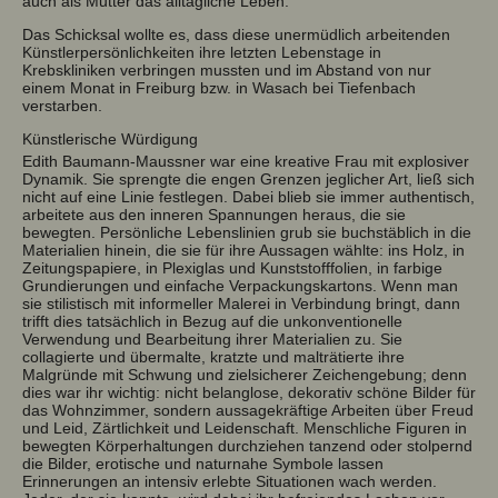
auch als Mutter das alltägliche Leben.
Das Schicksal wollte es, dass diese unermüdlich arbeitenden
Künstlerpersönlichkeiten ihre letzten Lebenstage in
Krebskliniken verbringen mussten und im Abstand von nur
einem Monat in Freiburg bzw. in Wasach bei Tiefenbach
verstarben.
Künstlerische Würdigung
Edith Baumann-Maussner war eine kreative Frau mit explosiver
Dynamik. Sie sprengte die engen Grenzen jeglicher Art, ließ sich
nicht auf eine Linie festlegen. Dabei blieb sie immer authentisch,
arbeitete aus den inneren Spannungen heraus, die sie
bewegten. Persönliche Lebenslinien grub sie buchstäblich in die
Materialien hinein, die sie für ihre Aussagen wählte: ins Holz, in
Zeitungspapiere, in Plexiglas und Kunststofffolien, in farbige
Grundierungen und einfache Verpackungskartons. Wenn man
sie stilistisch mit informeller Malerei in Verbindung bringt, dann
trifft dies tatsächlich in Bezug auf die unkonventionelle
Verwendung und Bearbeitung ihrer Materialien zu. Sie
collagierte und übermalte, kratzte und malträtierte ihre
Malgründe mit Schwung und zielsicherer Zeichengebung; denn
dies war ihr wichtig: nicht belanglose, dekorativ schöne Bilder für
das Wohnzimmer, sondern aussagekräftige Arbeiten über Freud
und Leid, Zärtlichkeit und Leidenschaft. Menschliche Figuren in
bewegten Körperhaltungen durchziehen tanzend oder stolpernd
die Bilder, erotische und naturnahe Symbole lassen
Erinnerungen an intensiv erlebte Situationen wach werden.