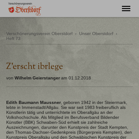
"Ming Huimat mueß de Kinde blibe!"
Verschönerungsverein Oberstdorf
›
Unser Oberstdorf
›
Heft 73
Willkommen
Verein
Chronik
Aktuell
Z’erscht ibrlege
Unser Oberstdorf
Flurnamen
von
Wilhelm Geierstanger
am 01.12.2018
Literatur
Kontakt
Edith Baumann Maussner
, geboren 1942 in der Steiermark,
lebte in Immenstadt/Allgäu. Sie war seit 1983 freiberuflich als
Künstlerin tätig und unterrichtete im Oberallgäu an der
Volkshochschule. Als Mitglied im Berufsverband Bildender
Künstler (BBK) Schwaben-Süd erhielt sie zahlreiche
Auszeichnungen, darunter den Kunstpreis der Stadt Kempten,
den Thomas-Dachser-Gedenkpreis (Bürgerpreis Kempten), den
Kunstpreis Oberallgäu und den Schwäbischen Kunstpreis der