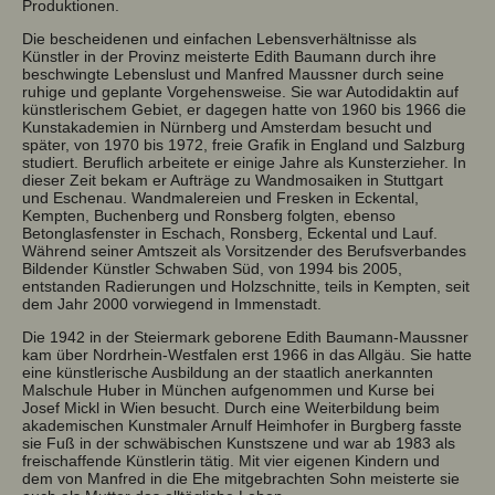
Produktionen.
Die bescheidenen und einfachen Lebensverhältnisse als
Künstler in der Provinz meisterte Edith Baumann durch ihre
beschwingte Lebenslust und Manfred Maussner durch seine
ruhige und geplante Vorgehensweise. Sie war Autodidaktin auf
künstlerischem Gebiet, er dagegen hatte von 1960 bis 1966 die
Kunstakademien in Nürnberg und Amsterdam besucht und
später, von 1970 bis 1972, freie Grafik in England und Salzburg
studiert. Beruflich arbeitete er einige Jahre als Kunsterzieher. In
dieser Zeit bekam er Aufträge zu Wandmosaiken in Stuttgart
und Eschenau. Wandmalereien und Fresken in Eckental,
Kempten, Buchenberg und Ronsberg folgten, ebenso
Betonglasfenster in Eschach, Ronsberg, Eckental und Lauf.
Während seiner Amtszeit als Vorsitzender des Berufsverbandes
Bildender Künstler Schwaben Süd, von 1994 bis 2005,
entstanden Radierungen und Holzschnitte, teils in Kempten, seit
dem Jahr 2000 vorwiegend in Immenstadt.
Die 1942 in der Steiermark geborene Edith Baumann-Maussner
kam über Nordrhein-Westfalen erst 1966 in das Allgäu. Sie hatte
eine künstlerische Ausbildung an der staatlich anerkannten
Malschule Huber in München aufgenommen und Kurse bei
Josef Mickl in Wien besucht. Durch eine Weiterbildung beim
akademischen Kunstmaler Arnulf Heimhofer in Burgberg fasste
sie Fuß in der schwäbischen Kunstszene und war ab 1983 als
freischaffende Künstlerin tätig. Mit vier eigenen Kindern und
dem von Manfred in die Ehe mitgebrachten Sohn meisterte sie