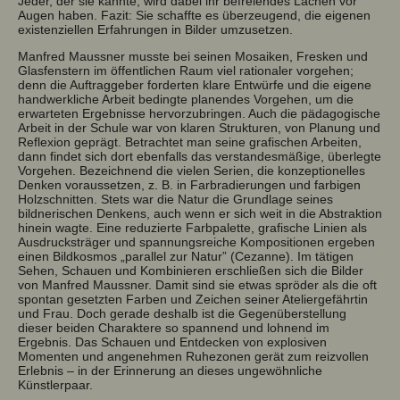
Jeder, der sie kannte, wird dabei ihr befreiendes Lachen vor
Augen haben. Fazit: Sie schaffte es überzeugend, die eigenen
existenziellen Erfahrungen in Bilder umzusetzen.
Manfred Maussner musste bei seinen Mosaiken, Fresken und
Glasfenstern im öffentlichen Raum viel rationaler vorgehen;
denn die Auftraggeber forderten klare Entwürfe und die eigene
handwerkliche Arbeit bedingte planendes Vorgehen, um die
erwarteten Ergebnisse hervorzubringen. Auch die pädagogische
Arbeit in der Schule war von klaren Strukturen, von Planung und
Reflexion geprägt. Betrachtet man seine grafischen Arbeiten,
dann findet sich dort ebenfalls das verstandesmäßige, überlegte
Vorgehen. Bezeichnend die vielen Serien, die konzeptionelles
Denken voraussetzen, z. B. in Farbradierungen und farbigen
Holzschnitten. Stets war die Natur die Grundlage seines
bildnerischen Denkens, auch wenn er sich weit in die Abstraktion
hinein wagte. Eine reduzierte Farbpalette, grafische Linien als
Ausdrucksträger und spannungsreiche Kompositionen ergeben
einen Bildkosmos „parallel zur Natur” (Cezanne). Im tätigen
Sehen, Schauen und Kombinieren erschließen sich die Bilder
von Manfred Maussner. Damit sind sie etwas spröder als die oft
spontan gesetzten Farben und Zeichen seiner Ateliergefährtin
und Frau. Doch gerade deshalb ist die Gegenüberstellung
dieser beiden Charaktere so spannend und lohnend im
Ergebnis. Das Schauen und Entdecken von explosiven
Momenten und angenehmen Ruhezonen gerät zum reizvollen
Erlebnis – in der Erinnerung an dieses ungewöhnliche
Künstlerpaar.