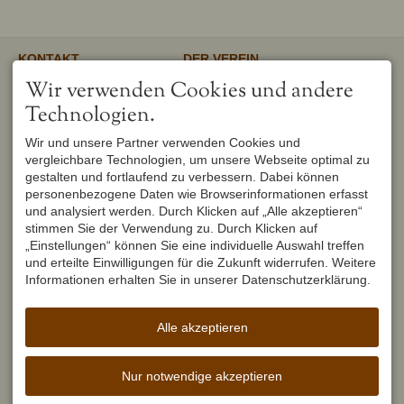
KONTAKT
DER VEREIN
Verschönerungsverein
Unser gemeinnütziger Verein
Wir verwenden Cookies und andere
Oberstdorf e.V.
unterstützt und fördert den
1. Vorsitzender
Erhalt und Pflege von
Technologien.
Peter Titzler
Landschaft, Umwelt,
Brunnackerweg 5
Geschichte, Mundart und
Wir und unsere Partner verwenden Cookies und
87561 Oberstdorf
Brauchtum in Oberstdorf.
Mehr
vergleichbare Technologien, um unsere Webseite optimal zu
DEUTSCHLAND
Tel.
+49 8322 6759
gestalten und fortlaufend zu verbessern. Dabei können
info@verschoenerungsverein-
personenbezogene Daten wie Browserinformationen erfasst
oberstdorf.de
und analysiert werden. Durch Klicken auf „Alle akzeptieren“
UNSER OBERSTDORF
WEITERFÜHRENDE LINKS
stimmen Sie der Verwendung zu. Durch Klicken auf
Seit Februar 1982 werden die
Urlaub in Oberstdorf
„Einstellungen“ können Sie eine individuelle Auswahl treffen
Hefte der Reihe "Unser
Markt Oberstdorf
und erteilte Einwilligungen für die Zukunft widerrufen. Weitere
Oberstdorf" zweimal im Jahr
Heimatmuseum Oberstdorf
vom Verschönerungsverein
Informationen erhalten Sie in unserer Datenschutzerklärung.
Oberstdorf Lexikon
Oberstdorf herausgegeben und
brachten seit dem ersten
Erscheinen einen wirklichen
Alle akzeptieren
Schub für die Heimatforschung.
Mehr
Nur notwendige akzeptieren
Facebook