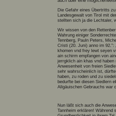
auch über eine möglicherweise
Die Gefahr eines Übertritts z
Landesgewalt von Tirol mit de
stellten sich ja die Lechtaler
Wir wissen von den Rettenberg
Wahrung einiger Sonderrechte
Tennberg, Pauln Peters, Mich
Cristi (20. Juni) anno im 92.
khomen vnd frey lewt seyen v
ain schirm empfangen von ai
jerrgklich ain khas vnd haben 
Anwesenheit von freien Siedl
sehr wahrscheinlich ist, dürf
haben, zu roden und zu siedel
bedurfte bei diesen Siedlern 
Allgäuischen Gebrauchs war d
Nun läßt sich auch die Anwese
Tannheim erklären! Während s
Grundherrlichkeit in ihrem Ta