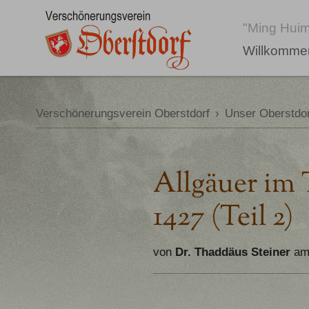
"Ming Huim
Willkomme
Verschönerungsverein Oberstdorf
›
Unser Oberstdor
Allgäuer im 
1427 (Teil 2)
von
Dr. Thaddäus Steiner
am 