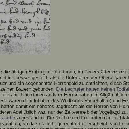
e die übrigen Ernberger Untertanen, im Feuerstättenverzeich
chtlich besser gestellt, als die Untertanen der Oberallgäuer
teuer und ein sogenanntes Herrengeld zu entrichten, diese St
inzelnen Bauern gebunden.
Die Lechtaler hatten keinen Todfa
e dies bei Untertanen anderer Herrschaften im Allgäu üblich w
iese waren dem Inhaber des Wildbanns Vorbehalten) und Fede
e hatten damit ein höheres Jagdrecht als die Herren von He
eren Adel üblich war, nur der Zeitvertreib der Vogeljagd zu,
rauche
zugestanden. Die Rechte und Freiheiten der Lechtale
chtlich, so daß es nicht gerechtfertigt erscheint, von Lei