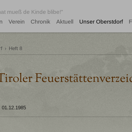
at mueß de Kinde blibe!"
n
Verein
Chronik
Aktuell
Unser Oberstdorf
F
f
›
Heft 8
Tiroler Feuerstättenverze
01.12.1985