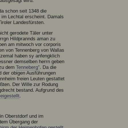
 ausgesagt wird.
da schon seit 1348 die
t im Lechtal erscheint. Damals
Tiroler Landesfürsten.
icht gerodete Täler unter
orrgn Hildprannds aman zu
ben am mitwoch vor corporis
enen von Tennenberg von Wallas
tzemal haben sy anfengklich
essner demselben herrn geben
t zu dem
Tenneberg”
. Da die
d der obigen Ausführungen
nnheim freien Leuten gestattet
üßten. Der Wille zur Rodung
agdrecht bestand. Aufgrund des
eigestellt
.
in Oberstdorf und im
 dem Übergang der
hirm der Heimenhofen gestellt