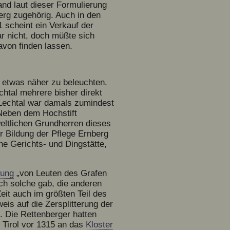
and laut dieser Formulierung
erg zugehörig. Auch in den
 scheint ein Verkauf der
r nicht, doch müßte sich
avon finden lassen.
t etwas näher zu beleuchten.
htal mehrere bisher direkt
Lechtal war damals zumindest
 Neben dem Hochstift
eltlichen Grundherren dieses
er Bildung der Pflege Ernberg
ne Gerichts- und Dingstätte,
nung
„von Leuten des Grafen
ch solche gab, die anderen
eit auch im größten Teil des
eis auf die Zersplitterung der
. Die Rettenberger hatten
 Tirol vor 1315 an das
Kloster