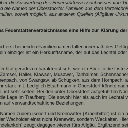
über die Auswertung des Feuerstättenverzeichnisses von Tirol
d die Namen der Oberstdorfer Familien aus dem Verzeichnis
milien, soweit möglich, aus anderen Quellen (Allgäuer Urku
s Feuerstättenverzeichnisses eine Hilfe zur Klärung der
dorf erscheinenden Familiennamen fallen innerhalb des Gefüg
n einziger ist ein Herkunftsname, der auf das Lechtal oder
htal geradezu charakteristisch, wie ein Blick in die Liste z
 Zamser, Haller, Klawser, Musawer, Tanhaimer, Schennacher
senpach, von Swangaw, ab Schügken, aus dem Hornpach, 
r stark mit. Lediglich Etschmann in Oberstdorf könnte nach
ist sehr selten: Bei den unter Oberstdorf aufgeführten Na
t die Lage im Traufberg: Die sowohl hier als auch im Lech
n auf verwandtschaftliche Beziehungen.
 Namen zudem isoliert und Krennwitter (Kraenbitter) ist ein
der Wacholder einst nicht Kranewitt, sondern Weckalter. Hie
delankch” zeugt dagegen wieder fürs Allgäu. Ergänzend sei