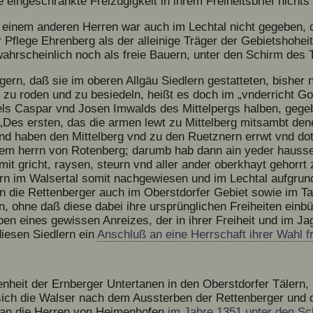
 eingeschränkte Freizügigkeit in ihrem Freiheitsbrief nichts
u einem anderen Herren war auch im Lechtal nicht gegeben, 
r Pflege Ehrenberg als der alleinige Träger der Gebietshohei
, wahrscheinlich noch als freie Bauern, unter den Schirm des 
ern, daß sie im oberen Allgäu Siedlern gestatteten, bisher n
 zu roden und zu besiedeln, heißt es doch im „vnderricht G
els Caspar vnd Josen Imwalds des Mittelpergs halben, gege
”: „Des ersten, das die armen lewt zu Mittelberg mitsambt d
nd haben den Mittelberg vnd zu den Ruetznern errwt vnd do
nem herrn von Rotenberg; darumb hab dann ain yeder hauss
mit gricht, raysen, steurn vnd aller ander oberkhayt gehorr
ern im Walsertal somit nachgewiesen und im Lechtal aufgrun
ten die Rettenberger auch im Oberstdorfer Gebiet sowie im Ta
n, ohne daß diese dabei ihre ursprünglichen Freiheiten einb
eben eines gewissen Anreizes, der in ihrer Freiheit und im J
iesen Siedlern ein
Anschluß an eine Herrschaft ihrer Wahl fr
nheit der Ernberger Untertanen in den Oberstdorfer Tälern, 
ich die Walser nach dem Aussterben der Rettenberger und
l an die Herren von Heimenhofen
im Jahre 1351 unter den Sc