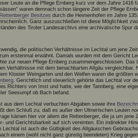
ieser Leute an die Pflege Ernberg kurz vor dem Jahre 1416 f
bsässen” waren demnach schon längere Zeit der Pflege Ernb
Rettenberger Besitzes
durch die Heimenhofen im Jahre 1351
rscheinlich. Ganz auszuschließen ist diese Möglichkeit zwa
tänden des Tiroler Landesarchivs eine archivalische Spur d
twendig, die politischen Verhältnisse im Lechtal um jene Zei
zum erstenmal erwähnt. Damals wurden mit dem Gericht Lec
ichte zur neuen Pflege Ernberg zusammengeschlossen. Das 
hen Verhältnisse mit dem benachbarten Allgäu vergleichbar.
dem Kloster Weingarten und den Welfen waren die größten w
enberg
. Gerichtlich und steuerlich gehörte das Lechtal vor d
des Richters von Imst und hatte, wie der Tannberg, eine eige
iler Seesumpf ob Bach befand.
t aus dem Lechtal verbuchten Abgaben sowie ihre
Bezeich
läßt den Schluß zu, daß es außer den Ultnerischen Leuten no
rage kämen hier vor allem die Rettenberger, die ja um jene Z
- und Gerichtsbarkeit auf sich vereinten. Ein indirekter Hinw
m Lechtal ist auch die Gültigkeit des Allgäuischen Gebrauchs
nach einem (wohl nicht ganz günstig beendeten) Krieg gegen