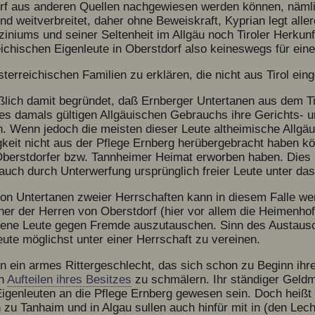
rf aus anderen Quellen nachgewiesen werden können, näml
nd weitverbreitet, daher ohne Beweiskraft, Kyprian legt alle
niums und seiner Seltenheit im Allgäu noch Tiroler Herkun
ichischen Eigenleute in Oberstdorf also keineswegs für ein
sterreichischen Familien zu erklären, die nicht aus Tirol ei
eßlich damit begründet, daß Ernberger Untertanen aus dem Tir
es damals gültigen Allgäuischen Gebrauchs ihre Gerichts- u
n. Wenn jedoch die meisten dieser Leute altheimische Allgäu
gkeit nicht aus der Pflege Ernberg herübergebracht haben k
 Oberstdorfer bzw. Tannheimer Heimat erworben haben. Dies 
auch durch Unterwerfung ursprünglich freier Leute unter das
on Untertanen zweier Herrschaften kann in diesem Falle we
iner der Herren von Oberstdorf (hier vor allem die Heimenhof
eigene Leute gegen Fremde auszutauschen. Sinn des Austausc
ute möglichst unter einer Herrschaft zu vereinen.
ein armes Rittergeschlecht, das sich schon zu Beginn ihre
ch
Aufteilen ihres Besitzes
zu schmälern. Ihr ständiger Geld
genleuten an die Pflege Ernberg gewesen sein. Doch heißt 
u Tanhaim und in Algau sullen auch hinfür mit in (den Lecht