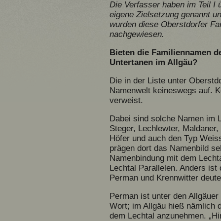
Die Verfasser haben im Teil I 
eigene Zielsetzung genannt un
wurden diese Oberstdorfer Fa
nachgewiesen.
Bieten die Familiennamen de
Untertanen im Allgäu?
Die in der Liste unter Oberst
Namenwelt keineswegs auf. Kei
verweist.
Dabei sind solche Namen im Lec
Steger, Lechlewter, Maldaner,
Höfer und auch den Typ Weis
prägen dort das Namenbild seh
Namenbindung mit dem Lechtal 
Lechtal Parallelen. Anders is
Perman und Krennwitter deute
Perman ist unter den Allgäuer
Wort; im Allgäu hieß nämlich 
dem Lechtal anzunehmen. „Hin