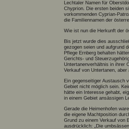
Lechtaler Namen für Oberstdo
Chyprion. Die ersten beiden si
vorkommenden Cyprian-Patrozi
die Familiennamen der österre
Wie ist nun die Herkunft der ö
Bis jetzt wurde dies ausschli
gezogen seien und aufgrund d
Pflege Ernberg behalten hätte
Gerichts- und Steuerzugehöri
Untertanenverhältnis in ihrer
Verkauf von Untertanen, aber 
Ein gegenseitiger Austausch v
Gebiet nicht möglich sein. Ke
hätte ein Interesse gehabt, 
in einem Gebiet ansässigen Le
Gerade die Heimenhofen waren 
die eigene Machtposition dur
Grund zu einem Verkauf von Ei
ausdrücklich: „Die umbsässen z