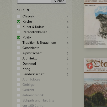
SERIEN
Chronik
4
Kirche
4
Kunst & Kultur
4
Persönlichkeiten
4
Politik
4
Tradition & Brauchtum
4
Geschichte
3
Alpwirtschaft
1
Architektur
1
Denkmal
1
Krieg
1
Landwirtschaft
1
Archäologie
Gebirge
Gedicht
Jahreschronik
Schprih und Huigärte
vor 100 Jahren