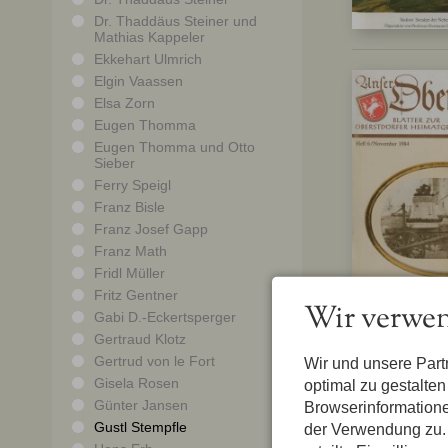
Dr. Thaddäus Steiner und
Mathias Kappeler
Ekkehart Ulmrich
Elgin Vaassen
Elsa Zorn
Eugen Thomma
Eugen Thomma und Otto
Sieber
Ferry Speigl
Franz Bisle
Franz Josef Gapp
Franz Math
Fridl Müller
Fritz Gentner
Wir verwen
Gabi D.-Eckertsperger
Gertraud Klotz
Gertrud von le Fort
Wir und unsere Par
Gisela Rosen
optimal zu gestalte
Günter Jansen
Browserinformatione
Gustl Stempfle
der Verwendung zu. 
1