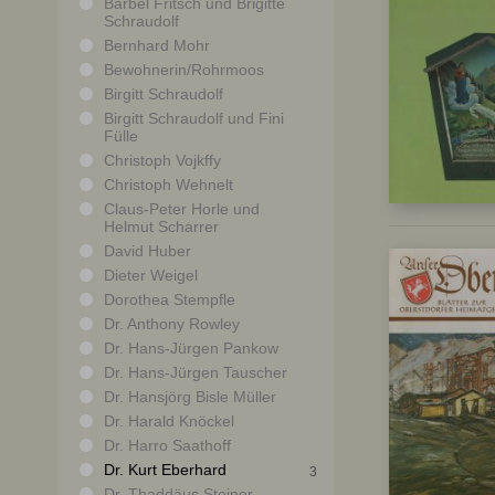
Bärbel Fritsch und Brigitte
Schraudolf
Bernhard Mohr
Bewohnerin/Rohrmoos
Birgitt Schraudolf
Birgitt Schraudolf und Fini
Fülle
Christoph Vojkffy
Christoph Wehnelt
Claus-Peter Horle und
Helmut Scharrer
David Huber
Dieter Weigel
Dorothea Stempfle
Dr. Anthony Rowley
Dr. Hans-Jürgen Pankow
Dr. Hans-Jürgen Tauscher
Dr. Hansjörg Bisle Müller
Dr. Harald Knöckel
Dr. Harro Saathoff
Dr. Kurt Eberhard
3
Dr. Thaddäus Steiner