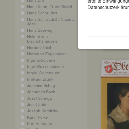
Hans Erb
erteilte Einwilligun
Hans Kuhn, Franz Bickel
Datenschutzerkläru
Hans Schraudolf
Hans Schraudolf / Claudia
Joas
Hans Seeweg
Helmut von
Bischoffshausen
Herbert Thiel
Hermann Engelmaier
Inge Schölderle
Inge Weissensteiner
Ingrid Weitenauer
Irmtraut Brunk
Joachim Schug
Johannes Bach
Josef Schugg
Josef Zobel
Joseph Kornitzky
Karin Polke
Karl Hofmann