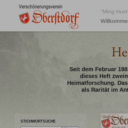
"Ming Huim
Willkomme
He
Seit dem Februar 198
dieses Heft zweim
Heimatforschung. Dass
als Rarität im An
STICHWORTSUCHE