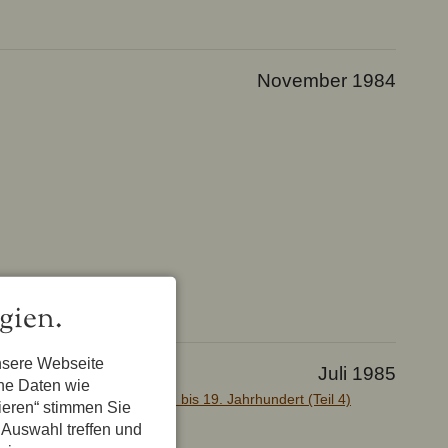
November 1984
gien.
nsere Webseite
Juli 1985
ene Daten wie
uf hohen Schulen - vom 15. bis 19. Jahrhundert (Teil 4)
tieren“ stimmen Sie
 Auswahl treffen und