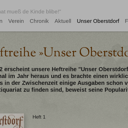
at mueß de Kinde blibe!"
n
Verein
Chronik
Aktuell
Unser Oberstdorf
F
ftreihe »Unser Oberstdo
2 erscheint unsere Heftreihe "Unser Oberstdor
al im Jahr heraus und es brachte einen wirkli
 in der Zwischenzeit einige Ausgaben schon v
tiquariat zu finden sind, beweist seine Populari
Heft 1