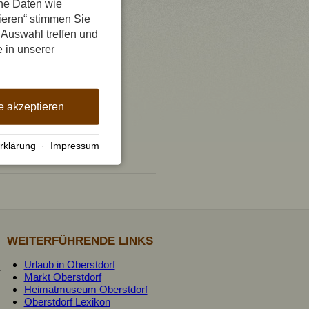
ene Daten wie
tieren“ stimmen Sie
 Auswahl treffen und
e in unserer
e akzeptieren
rklärung
·
Impressum
WEITERFÜHRENDE LINKS
Urlaub in Oberstdorf
r
Markt Oberstdorf
Heimatmuseum Oberstdorf
Oberstdorf Lexikon