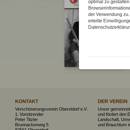
optimal zu gestalte
Browserinformatione
der Verwendung zu. 
erteilte Einwilligun
Datenschutzerkläru
KONTAKT
DER VEREIN
Verschönerungsverein Oberstdorf e.V.
Unser gemeinnütz
1. Vorsitzender
und fördert den E
Peter Titzler
Landschaft, Umw
Brunnackerweg 5
und Brauchtum i
87561 Oberstdorf