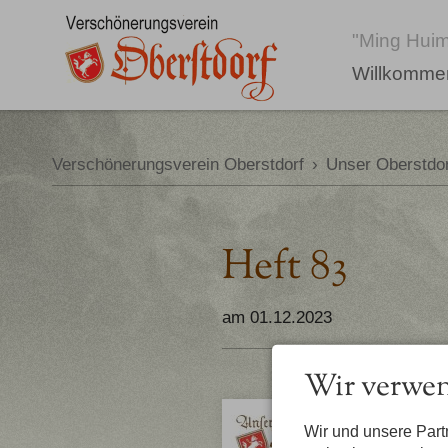
"Ming Huim
Willkomme
Verschönerungsverein Oberstdorf
›
Unser Oberstdor
Heft 83
am 01.12.2023
Wir verwen
Wir und unsere Par