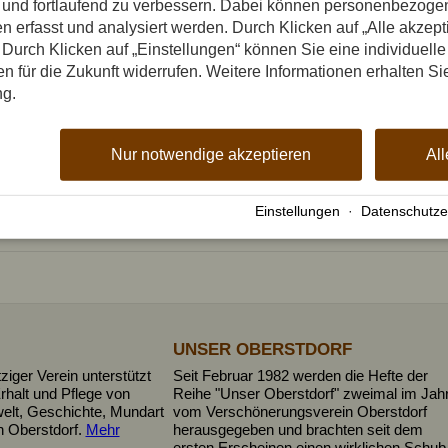
n und fortlaufend zu verbessern. Dabei können personenbezog
n erfasst und analysiert werden. Durch Klicken auf „Alle akzep
Durch Klicken auf „Einstellungen“ können Sie eine individuelle
gen für die Zukunft widerrufen. Weitere Informationen erhalten Si
ng.
Nur notwendige akzeptieren
All
Einstellungen
·
Datenschutze
UNSER OBERSTDORF
iger Verein unterstützt
Seit Februar 1982 werden die Hefte der
rhalt und Pflege von
Reihe "Unser Oberstdorf" zweimal im Jah
elt, Geschichte, Mundart
vom Verschönerungsverein Oberstdorf
n Oberstdorf.
Mehr
herausgegeben und brachten seit dem
ersten Erscheinen einen wirklichen Schub