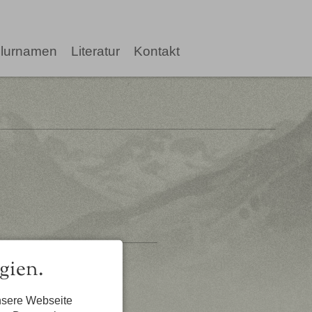
lurnamen
Literatur
Kontakt
gien.
nsere Webseite