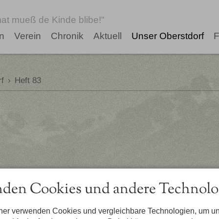
at mueß de Kinde blibe!"
n
Verein
Chronik
Aktuell
Unser Oberstdorf
F
f
›
Heft 83
den Cookies und andere Technolo
tner verwenden Cookies und vergleichbare Technologien, um u