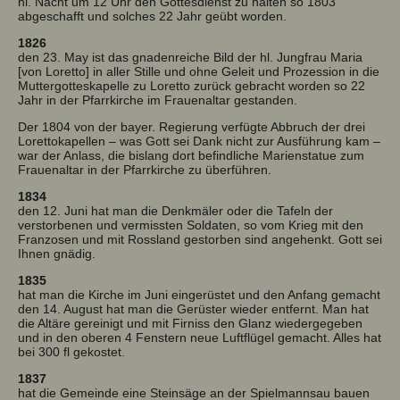
hl. Nacht um 12 Uhr den Gottesdienst zu halten so 1803
abgeschafft und solches 22 Jahr geübt worden.
1826
den 23. May ist das gnadenreiche Bild der hl. Jungfrau Maria
[von Loretto] in aller Stille und ohne Geleit und Prozession in die
Muttergotteskapelle zu Loretto zurück gebracht worden so 22
Jahr in der Pfarrkirche im Frauenaltar gestanden.
Der 1804 von der bayer. Regierung verfügte Abbruch der drei
Lorettokapellen – was Gott sei Dank nicht zur Ausführung kam –
war der Anlass, die bislang dort befindliche Marienstatue zum
Frauenaltar in der Pfarrkirche zu überführen.
1834
den 12. Juni hat man die Denkmäler oder die Tafeln der
verstorbenen und vermissten Soldaten, so vom Krieg mit den
Franzosen und mit Rossland gestorben sind angehenkt. Gott sei
Ihnen gnädig.
1835
hat man die Kirche im Juni eingerüstet und den Anfang gemacht
den 14. August hat man die Gerüster wieder entfernt. Man hat
die Altäre gereinigt und mit Firniss den Glanz wiedergegeben
und in den oberen 4 Fenstern neue Luftflügel gemacht. Alles hat
bei 300 fl gekostet.
1837
hat die Gemeinde eine Steinsäge an der Spielmannsau bauen