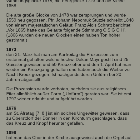
Wandlungsglocke 1678, die Feürglocke 1723 und die Kleine
1658.
Die alte große Glocke von 1478 war zersprungen und wurde
1559 neu gegossen. Pfr. Johann Nepomuk Stützle schreibt 1848
von einem majestätischen Geläut; Franz Alois Schratt berichtet:
„Vor 1865 hatte das Geläute folgende Stimmung C S G C H”.
(1866 wurden die neuen Glocken einen halben Ton höher
gestimmt.)
1673
den 31. März hat man am Karfreitag die Prozession zum
erstenmal gehalten welche hochw. Dekan Mayr gestift sind 25
Gaissler gewesen und 50 Kreuzzieher und den 1. April hat man
wieder ein Kreuzgang gehalten und haben auch die Weiber zu
Nacht Kreuz gezogen. Ist nachgends durch Unfürm bei 20
Jahren abgestellt.
Die Prozession wurde verboten, nachdem sie aus religiösem
Eifer allmählich außer Form („Unfürm”) geraten war. Sie ist erst
1797 wieder erlaubt und aufgeführt worden.
1676
am St. Afratag [7. 8.] ist ein solches Ungewitter gewesen, dass
zu Oberstdorf der Donner in den Kirchturm geschlagen, dass
das Kreuz und Knopf herunter gefallen.
1699
hat man das Chor in der Kirche ausgeweisst auch die Orgel auf