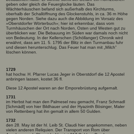
geben oder gleich die Feuerglocke läuten. Das
Wächterhäuschen befand sich außerhalb des Kirchturms,
oberhalb der Schallöffnung des Glockenstuhls, in ca. 36 m Höhe
gegen Norden. Siehe dazu auch die Abbildung im Vorsatz des
»Oberstdorfer Wörterbuch»; hier ist erkennbar, dass vom
Turmhäuschen der Ort nach Norden, Osten und Westen gut zu
überblicken war. Die Bebauung im Süden war damals noch nicht
von Bedeutung. In der Kellerschen (Schöllanger) Chronik wird
erwähnt, dass am 11. 5. 1795 der Blitz in den Turmanbau fuhr
und diesen herunterschlug. Das Feuer hat man mit „Milch”
löschen können.
1729
hat hochw. H. Pfarrer Lucas Jeger in Oberstdorf die 12 Apostel
anbringen lassen, kostet 36 fl.
Diese 12 Apostel waren an der Emporebrüstung aufgemalt.
1731
im Herbst hat man den Palmesel neu gemacht, Franz Schmadl
[Schmädl] von hier Bildhauer und der Hyazinth Bösinger, Maler
von Rettenberg hat ihn gemalt in allem 50 Gulden.
1732
den 28. May ist der hl. Leib St. Claudi hier angekommen, neben
vielen anderen Reliquien. Der Transport von Rom über