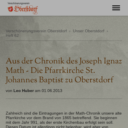
"Ming Huimat mueß de Kinde blibe!"
Verschönerungsverein Oberstdorf
›
Unser Oberstdorf
›
Heft 62
Willkommen
Verein
Chronik
Aktuell
Aus der Chronik des Joseph Ignaz
Unser Oberstdorf
Math - Die Pfarrkirche St.
Flurnamen
Literatur
Johannes Baptist zu Oberstdorf
Kontakt
von
Leo Huber
am 01.06.2013
Zahlreich sind die Eintragungen in der Math-Chronik unsere alte
Pfarrkirche vor dem Brand von 1865 betreffend. Sie beginnen
mit dem Jahr 991, als der erste Kirchenbau erfolgt sein soll.
Dieses Datum ist allerdings nicht belegbar, wird aber von