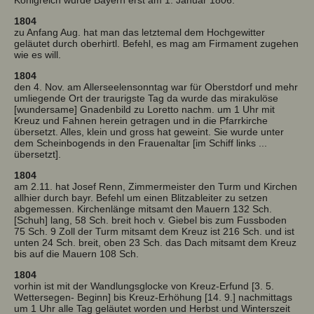
1804
zu Anfang Aug. hat man das letztemal dem Hochgewitter
geläutet durch oberhirtl. Befehl, es mag am Firmament zugehen
wie es will.
1804
den 4. Nov. am Allerseelensonntag war für Oberstdorf und mehr
umliegende Ort der traurigste Tag da wurde das mirakulöse
[wundersame] Gnadenbild zu Loretto nachm. um 1 Uhr mit
Kreuz und Fahnen herein getragen und in die Pfarrkirche
übersetzt. Alles, klein und gross hat geweint. Sie wurde unter
dem Scheinbogends in den Frauenaltar [im Schiff links ...
übersetzt].
1804
am 2.11. hat Josef Renn, Zimmermeister den Turm und Kirchen
allhier durch bayr. Befehl um einen Blitzableiter zu setzen
abgemessen. Kirchenlänge mitsamt den Mauern 132 Sch.
[Schuh] lang, 58 Sch. breit hoch v. Giebel bis zum Fussboden
75 Sch. 9 Zoll der Turm mitsamt dem Kreuz ist 216 Sch. und ist
unten 24 Sch. breit, oben 23 Sch. das Dach mitsamt dem Kreuz
bis auf die Mauern 108 Sch.
1804
vorhin ist mit der Wandlungsglocke von Kreuz-Erfund [3. 5.
Wettersegen- Beginn] bis Kreuz-Erhöhung [14. 9.] nachmittags
um 1 Uhr alle Tag geläutet worden und Herbst und Winterszeit