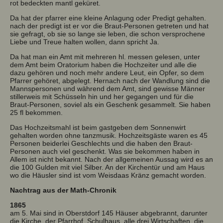
rot bedeckten mantl geküret.
Da hat der pfarrer eine kleine Anlagung oder Predigt gehalten.
nach der predigt ist er vor die Braut-Personen getreten und hat
sie gefragt, ob sie so lange sie leben, die schon versprochene
Liebe und Treue halten wollen, dann spricht Ja.
Da hat man ein Amt mit mehreren hl. messen gelesen, unter
dem Amt beim Oratorium haben die Hochzeiter und alle die
dazu gehören und noch mehr andere Leut, ein Opfer, so dem
Pfarrer gehöret, abgelegt. Hernach nach der Wandlung sind die
Mannspersonen und während dem Amt, sind gewisse Männer
stillerweis mit Schüsseln hin und her gegangen und für die
Braut-Personen, soviel als ein Geschenk gesammelt. Sie haben
25 fl bekommen.
Das Hochzeitsmahl ist beim gastgeben dem Sonnenwirt
gehalten worden ohne tanzmusik. Hochzeitsgäste waren es 45
Personen beiderlei Geschlechts und die haben den Braut-
Personen auch viel geschenkt. Was sie bekommen haben in
Allem ist nicht bekannt. Nach der allgemeinen Aussag wird es an
die 100 Gulden mit viel Silber. An der Kirchentür und am Haus
wo die Häusler sind ist vom Weisdaas Kränz gemacht worden.
Nachtrag aus der Math-Chronik
1865
am 5. Mai sind in Oberstdorf 145 Häuser abgebrannt, darunter
die Kirche, der Pfarrhof, Schulhaus, alle drei Wirtschaften, die