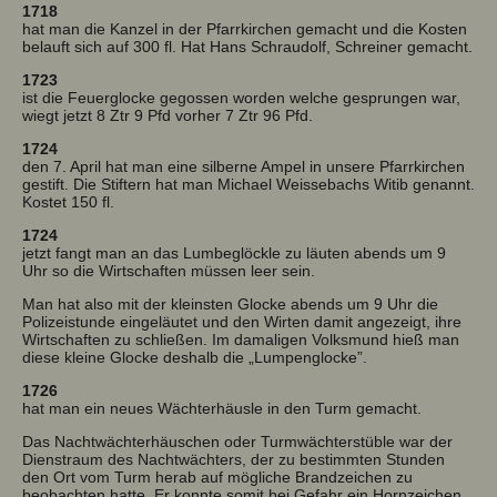
1718
hat man die Kanzel in der Pfarrkirchen gemacht und die Kosten
belauft sich auf 300 fl. Hat Hans Schraudolf, Schreiner gemacht.
1723
ist die Feuerglocke gegossen worden welche gesprungen war,
wiegt jetzt 8 Ztr 9 Pfd vorher 7 Ztr 96 Pfd.
1724
den 7. April hat man eine silberne Ampel in unsere Pfarrkirchen
gestift. Die Stiftern hat man Michael Weissebachs Witib genannt.
Kostet 150 fl.
1724
jetzt fangt man an das Lumbeglöckle zu läuten abends um 9
Uhr so die Wirtschaften müssen leer sein.
Man hat also mit der kleinsten Glocke abends um 9 Uhr die
Polizeistunde eingeläutet und den Wirten damit angezeigt, ihre
Wirtschaften zu schließen. Im damaligen Volksmund hieß man
diese kleine Glocke deshalb die „Lumpenglocke”.
1726
hat man ein neues Wächterhäusle in den Turm gemacht.
Das Nachtwächterhäuschen oder Turmwächterstüble war der
Dienstraum des Nachtwächters, der zu bestimmten Stunden
den Ort vom Turm herab auf mögliche Brandzeichen zu
beobachten hatte. Er konnte somit bei Gefahr ein Hornzeichen