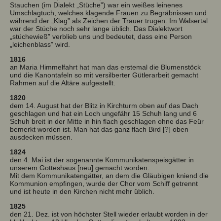
Stauchen (im Dialekt „Stüche”) war ein weißes leinenes
Umschlagtuch, welches klagende Frauen zu Begräbnissen und
während der „Klag” als Zeichen der Trauer trugen. Im Walsertal
war der Stüche noch sehr lange üblich. Das Dialektwort
„stüchewieß” verblieb uns und bedeutet, dass eine Person
„leichenblass” wird.
1816
an Maria Himmelfahrt hat man das erstemal die Blumenstöck
und die Kanontafeln so mit versilberter Gütlerarbeit gemacht
Rahmen auf die Altäre aufgestellt.
1820
dem 14. August hat der Blitz in Kirchturm oben auf das Dach
geschlagen und hat ein Loch ungefähr 15 Schuh lang und 6
Schuh breit in der Mitte in hin flach geschlagen ohne das Feür
bemerkt worden ist. Man hat das ganz flach Bird [?] oben
ausdecken müssen.
1824
den 4. Mai ist der sogenannte Kommunikatenspeisgätter in
unserem Gotteshaus [neu] gemacht worden.
Mit dem Kommunikatengätter, an dem die Gläubigen kniend die
Kommunion empfingen, wurde der Chor vom Schiff getrennt
und ist heute in den Kirchen nicht mehr üblich.
1825
den 21. Dez. ist von höchster Stell wieder erlaubt worden in der