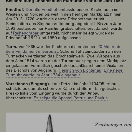
Beschreibung unserer alten Pfarrkirche vor dem Jahr 1865
Friedhof:
Der alte Friedhof
umfasste unsere Kirche auch im
Westen und Norden bis weit in den heutigen Marktplatz hinein.
Am 20. 5. 1726 wurde die ganze Friedhofsmauer mit
Steinplatten aus Stephansrettenberg abgedeckt. Bis zum Jahr
1893 bestanden nur Familiengrabschaften, erst danach wurde
auf
Reihengräber
umgestellt. Nicht mehr belegt wurde der
Friedhof ab 1921 und 1950 aufgelassen.
Turm:
Vor 1865 war der Kirchturm die ersten ca.
20 Meter ab
dem Fundament unverputzt
. Schöne Tuffsteinquadern an den
Turmecken verzierten das Bruchsteinwerk. Zwei Wappen aus
dem Jahr 1514 waren an der Turmmauer gegen dem Marktplatz
eingelassen. Vermutlich geschah das anlässlich einer Visitation
des Bischofs von Augsburg,
Heinrich von Lichtenau
.
Eine neue
Turmuhr wurde im Jahr 1784 eingebaut.
Vorzeichen (Eingang):
Laut Petzet im Jahr 1704/05 erbaut,
schützte es damals schon vor Kälte und Sturm. Ein gotisches
Fresko links vom Eingang wurde durch den Anbau
überschnitten.
Es zeigte die Apostel Petrus und Paulus
.