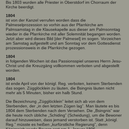
Bis 1803 wurden alle Priester in Oberstdorf im Chorraum der
Kirche beerdigt.
1804
ist von der Kanzel verrufen worden dass die
Palmeselprozession so vorhin aus der Pfarrkirche am
Palmsamstag in die Klausekapelle aus dieser am Palmsonntag
wieder in die Pfarrkirche mit aller Solemnität begangen worden.
Jetzt aber wird dieses Bild [der Palmesel] im sogen. Vorzeichen
am Samstag aufgestellt und am Sonntag vor dem Gottesdienst
prozessionsweis in die Pfarrkirche gezogen.
1804
in folgenden Wochen ist das Passionsspiel unseres Herrn Jesu-
Christ und die Kreuzgäng vollkommen verboten und abgestellt
worden.
1804
ist ende April von der königl. Reg. verboten, keinem Sterbenden
das sogen. Zügglöcklein zu läuten, die Bsingnis läuten nicht
mehr als 5 Minuten, bisher ein halb Stund.
Die Bezeichnung „Zügglöcklein” leitet sich ab von dem
Sterbenden, der „in den letzten Zügen lag”. Man läutete es bis
1804 dem Sterbenden nach dem Versehen. Die „Bsingnis” war
die heute noch übliche „Schiding” (Scheidung), um die Bewoner
darauf hinzuweisen, dass jemand verstorben ist. Statt „königl.
Reg.” müsste es heißen „kurfürstliche Regierung”, denn
Königreich wurde Bayern erst am 1. Januar 1806.