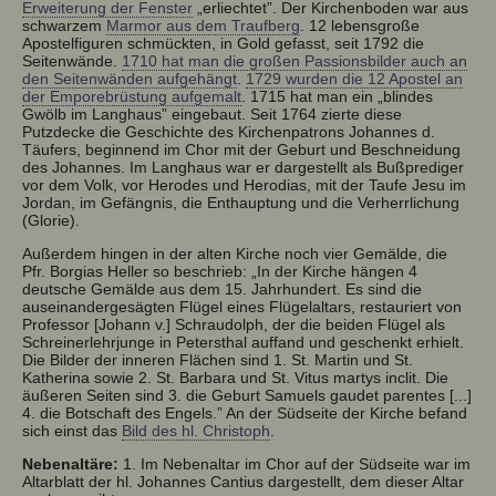
Erweiterung der Fenster
„erliechtet”. Der Kirchenboden war aus
schwarzem
Marmor aus dem Traufberg
. 12 lebensgroße
Apostelfiguren schmückten, in Gold gefasst, seit 1792 die
Seitenwände.
1710 hat man die großen Passionsbilder auch an
den Seitenwänden aufgehängt
.
1729 wurden die 12 Apostel an
der Emporebrüstung aufgemalt
. 1715 hat man ein „blindes
Gwölb im Langhaus” eingebaut. Seit 1764 zierte diese
Putzdecke die Geschichte des Kirchenpatrons Johannes d.
Täufers, beginnend im Chor mit der Geburt und Beschneidung
des Johannes. Im Langhaus war er dargestellt als Bußprediger
vor dem Volk, vor Herodes und Herodias, mit der Taufe Jesu im
Jordan, im Gefängnis, die Enthauptung und die Verherrlichung
(Glorie).
Außerdem hingen in der alten Kirche noch vier Gemälde, die
Pfr. Borgias Heller so beschrieb: „In der Kirche hängen 4
deutsche Gemälde aus dem 15. Jahrhundert. Es sind die
auseinandergesägten Flügel eines Flügelaltars, restauriert von
Professor [Johann v.] Schraudolph, der die beiden Flügel als
Schreinerlehrjunge in Petersthal auffand und geschenkt erhielt.
Die Bilder der inneren Flächen sind 1. St. Martin und St.
Katherina sowie 2. St. Barbara und St. Vitus martys inclit. Die
äußeren Seiten sind 3. die Geburt Samuels gaudet parentes [...]
4. die Botschaft des Engels.” An der Südseite der Kirche befand
sich einst das
Bild des hl. Christoph
.
Nebenaltäre:
1. Im Nebenaltar im Chor auf der Südseite war im
Altarblatt der hl. Johannes Cantius dargestellt, dem dieser Altar