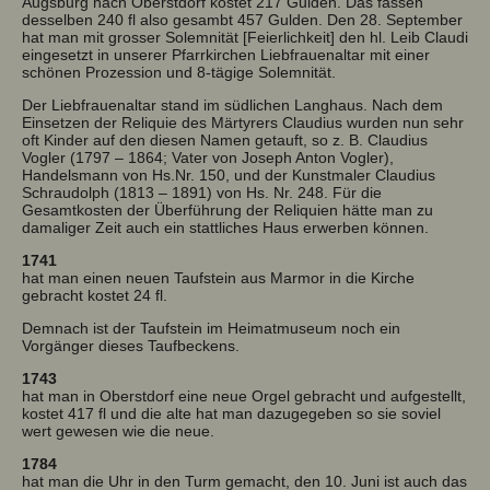
Augsburg nach Oberstdorf kostet 217 Gulden. Das fassen
desselben 240 fl also gesambt 457 Gulden. Den 28. September
hat man mit grosser Solemnität [Feierlichkeit] den hl. Leib Claudi
eingesetzt in unserer Pfarrkirchen Liebfrauenaltar mit einer
schönen Prozession und 8-tägige Solemnität.
Der Liebfrauenaltar stand im südlichen Langhaus. Nach dem
Einsetzen der Reliquie des Märtyrers Claudius wurden nun sehr
oft Kinder auf den diesen Namen getauft, so z. B. Claudius
Vogler (1797 – 1864; Vater von Joseph Anton Vogler),
Handelsmann von Hs.Nr. 150, und der Kunstmaler Claudius
Schraudolph (1813 – 1891) von Hs. Nr. 248. Für die
Gesamtkosten der Überführung der Reliquien hätte man zu
damaliger Zeit auch ein stattliches Haus erwerben können.
1741
hat man einen neuen Taufstein aus Marmor in die Kirche
gebracht kostet 24 fl.
Demnach ist der Taufstein im Heimatmuseum noch ein
Vorgänger dieses Taufbeckens.
1743
hat man in Oberstdorf eine neue Orgel gebracht und aufgestellt,
kostet 417 fl und die alte hat man dazugegeben so sie soviel
wert gewesen wie die neue.
1784
hat man die Uhr in den Turm gemacht, den 10. Juni ist auch das