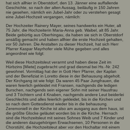
hat sich allhier in Oberstdorf, den 13. Jänner eine auffallende
Geschichte, so nach der alten Aussag, beiläufig in 150 Jahren
nie gesehen, nämlich ein Jubel-Jahr oder zu verstehen gesagt
eine Jubel-Hochzeit vergangen, nämlich:
Der Hochzeiter Rainery Mayer, seines handwerks ein Huter, alt
75 Jahr, die Hochzeiterin Maria-Anna geb. Waibel, alt 85 Jahr.
Beide gebürtig aus Oberhingau, da haben sie sich in Oberstdorf
ansäßig gemacht und haben allhier die erste Hochzeit gehalten,
vor 50 Jahren. Die Anstalten zu dieser Hochzeit, hat sich Herr
Pfarrer Kaspar Mayrhofer viele Mühe gegeben und alles
angeordnet wie folgt:
Weil diese Hochzeitsleut verarmt und haben diese Zeit im
Hürbzins [Miete] zugebracht und grad diesmal bei Hs.-Nr. 242
gewohnet. Vormittag hat der in Gott Herr Pfarrer, der Kaplan
und der Benefiziat in Loretto diese in der Behausung abgeholt.
Der Kirchgang ist wie folgt: Da waren 45 Paar Jungfrauen, die
waren feierlich gekleidet mit Fransen, nachgends die ledigen
Burschen, nachgends sein eigener Sohn mit seiner Hausfrau
und 3 Töchtern und 4 Knaben, nachgends andere Leut beiderlei
Geschlechts und alles feierlich gekleidet, bis in die Kirchen und
so nach dem Gottesdienst wieder bis in die behausung.
Zeremoniell in der Kirche ist also am ausgang aus dem haus, ist
die größte Glocke geläutet worden bis in die Kirche. Hernach
sind die Hochzeitsleut mit seines Sohnes Weib und 7 Kinder und
die anderen dazugehörigen Erwachsenen, 10 Personen in die
Chorstühl, die Hochzeitsleut aber vor den Hochaltar mit einem