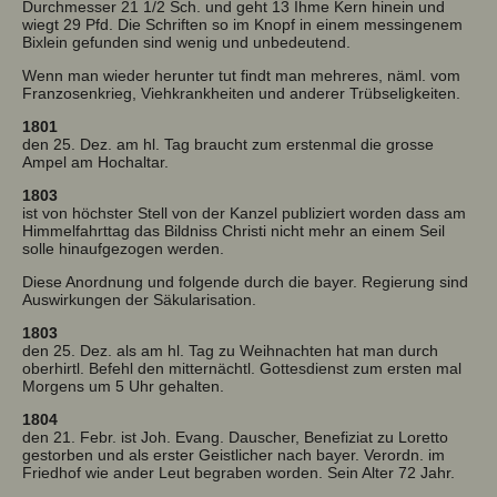
Durchmesser 21 1/2 Sch. und geht 13 Ihme Kern hinein und
wiegt 29 Pfd. Die Schriften so im Knopf in einem messingenem
Bixlein gefunden sind wenig und unbedeutend.
Wenn man wieder herunter tut findt man mehreres, näml. vom
Franzosenkrieg, Viehkrankheiten und anderer Trübseligkeiten.
1801
den 25. Dez. am hl. Tag braucht zum erstenmal die grosse
Ampel am Hochaltar.
1803
ist von höchster Stell von der Kanzel publiziert worden dass am
Himmelfahrttag das Bildniss Christi nicht mehr an einem Seil
solle hinaufgezogen werden.
Diese Anordnung und folgende durch die bayer. Regierung sind
Auswirkungen der Säkularisation.
1803
den 25. Dez. als am hl. Tag zu Weihnachten hat man durch
oberhirtl. Befehl den mitternächtl. Gottesdienst zum ersten mal
Morgens um 5 Uhr gehalten.
1804
den 21. Febr. ist Joh. Evang. Dauscher, Benefiziat zu Loretto
gestorben und als erster Geistlicher nach bayer. Verordn. im
Friedhof wie ander Leut begraben worden. Sein Alter 72 Jahr.