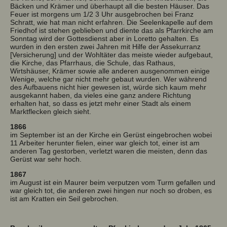
Bäcken und Krämer und überhaupt all die besten Häuser. Das
Feuer ist morgens um 1/2 3 Uhr ausgebrochen bei Franz
Schratt, wie hat man nicht erfahren. Die Seelenkapelle auf dem
Friedhof ist stehen geblieben und diente das als Pfarrkirche am
Sonntag wird der Gottesdienst aber in Loretto gehalten. Es
wurden in den ersten zwei Jahren mit Hilfe der Assekurranz
[Versicherung] und der Wohltäter das meiste wieder aufgebaut,
die Kirche, das Pfarrhaus, die Schule, das Rathaus,
Wirtshäuser, Krämer sowie alle anderen ausgenommen einige
Wenige, welche gar nicht mehr gebaut wurden. Wer während
des Aufbauens nicht hier gewesen ist, würde sich kaum mehr
ausgekannt haben, da vieles eine ganz andere Richtung
erhalten hat, so dass es jetzt mehr einer Stadt als einem
Marktflecken gleich sieht.
1866
im September ist an der Kirche ein Gerüst eingebrochen wobei
11 Arbeiter herunter fielen, einer war gleich tot, einer ist am
anderen Tag gestorben, verletzt waren die meisten, denn das
Gerüst war sehr hoch.
1867
im August ist ein Maurer beim verputzen vom Turm gefallen und
war gleich tot, die anderen zwei hingen nur noch so droben, es
ist am Kratten ein Seil gebrochen.