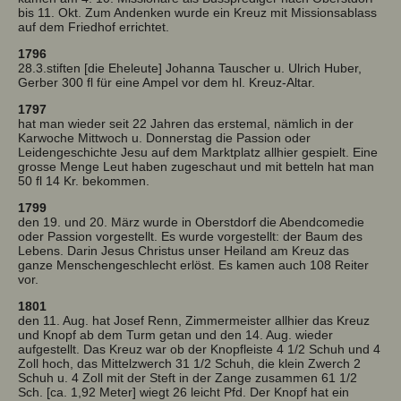
bis 11. Okt. Zum Andenken wurde ein Kreuz mit Missionsablass
auf dem Friedhof errichtet.
1796
28.3.stiften [die Eheleute] Johanna Tauscher u. Ulrich Huber,
Gerber 300 fl für eine Ampel vor dem hl. Kreuz-Altar.
1797
hat man wieder seit 22 Jahren das erstemal, nämlich in der
Karwoche Mittwoch u. Donnerstag die Passion oder
Leidengeschichte Jesu auf dem Marktplatz allhier gespielt. Eine
grosse Menge Leut haben zugeschaut und mit betteln hat man
50 fl 14 Kr. bekommen.
1799
den 19. und 20. März wurde in Oberstdorf die Abendcomedie
oder Passion vorgestellt. Es wurde vorgestellt: der Baum des
Lebens. Darin Jesus Christus unser Heiland am Kreuz das
ganze Menschengeschlecht erlöst. Es kamen auch 108 Reiter
vor.
1801
den 11. Aug. hat Josef Renn, Zimmermeister allhier das Kreuz
und Knopf ab dem Turm getan und den 14. Aug. wieder
aufgestellt. Das Kreuz war ob der Knopfleiste 4 1/2 Schuh und 4
Zoll hoch, das Mittelzwerch 31 1/2 Schuh, die klein Zwerch 2
Schuh u. 4 Zoll mit der Steft in der Zange zusammen 61 1/2
Sch. [ca. 1,92 Meter] wiegt 26 leicht Pfd. Der Knopf hat ein