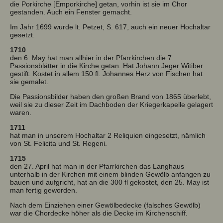
die Porkirche [Emporkirche] getan, vorhin ist sie im Chor
gestanden. Auch ein Fenster gemacht.
Im Jahr 1699 wurde lt. Petzet, S. 617, auch ein neuer Hochaltar
gesetzt.
1710
den 6. May hat man allhier in der Pfarrkirchen die 7
Passionsblätter in die Kirche getan. Hat Johann Jeger Witiber
gestift. Kostet in allem 150 fl. Johannes Herz von Fischen hat
sie gemalet.
Die Passionsbilder haben den großen Brand von 1865 überlebt,
weil sie zu dieser Zeit im Dachboden der Kriegerkapelle gelagert
waren.
1711
hat man in unserem Hochaltar 2 Reliquien eingesetzt, nämlich
von St. Felicita und St. Regeni.
1715
den 27. April hat man in der Pfarrkirchen das Langhaus
unterhalb in der Kirchen mit einem blinden Gewölb anfangen zu
bauen und aufgricht, hat an die 300 fl gekostet, den 25. May ist
man fertig geworden.
Nach dem Einziehen einer Gewölbedecke (falsches Gewölb)
war die Chordecke höher als die Decke im Kirchenschiff.